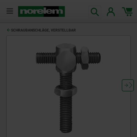
text.skipToContent
text.skipToNavigation
SCHRAUBANSCHLÄGE, VERSTELLBAR