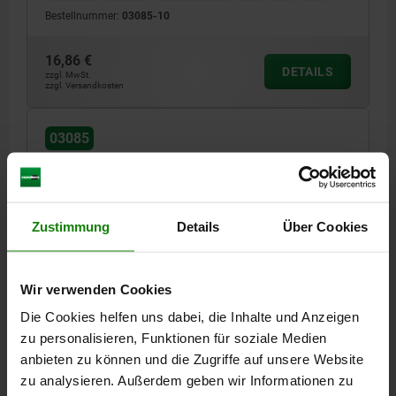
Bestellnummer:
03085-10
16,86 €
DETAILS
zzgl. MwSt.
zzgl. Versandkosten
03085
Zustimmung
Details
Über Cookies
SCHRAUBANSCHLAG VERSTELLBAR A=60 B=84
Wir verwenden Cookies
VERGÜTUNGSSTAHL, F=M12
Die Cookies helfen uns dabei, die Inhalte und Anzeigen
LÄNGE=60
HÖHE=84
SCHRAUBE=M12
C=72
D=60
E=19
zu personalisieren, Funktionen für soziale Medien
anbieten zu können und die Zugriffe auf unsere Website
Bestellnummer:
03085-12
zu analysieren. Außerdem geben wir Informationen zu