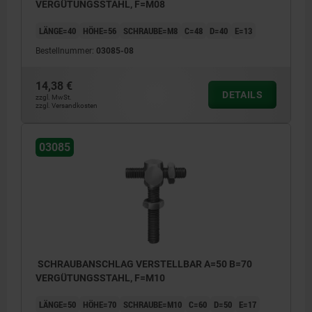
VERGÜTUNGSSTAHL, F=M08
LÄNGE=40
HÖHE=56
SCHRAUBE=M8
C=48
D=40
E=13
Bestellnummer:
03085-08
14,38 €
DETAILS
zzgl. MwSt.
zzgl. Versandkosten
03085
SCHRAUBANSCHLAG VERSTELLBAR A=50 B=70
VERGÜTUNGSSTAHL, F=M10
LÄNGE=50
HÖHE=70
SCHRAUBE=M10
C=60
D=50
E=17