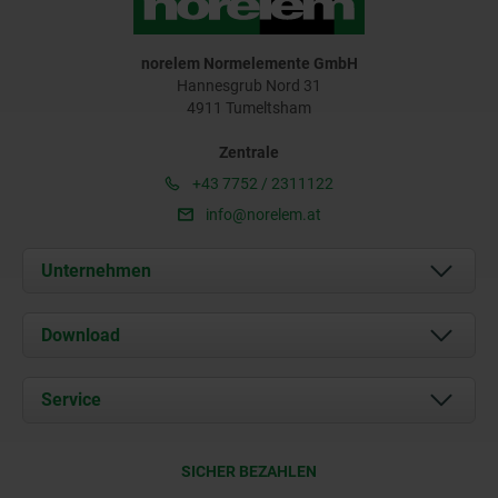
norelem Normelemente GmbH
Hannesgrub Nord 31
4911 Tumeltsham
Zentrale
+43 7752 / 2311122
info@norelem.at
Unternehmen
Über uns
Download
Aktuelles
Dokumente
Service
Kontakt
Lieferkonditionen
SICHER BEZAHLEN
Zertifizierung