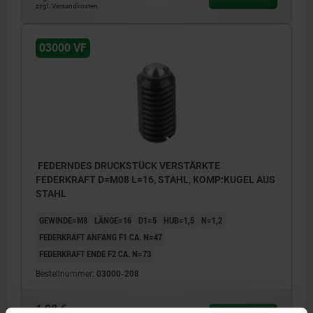
zzgl. Versandkosten
03000 VF
FEDERNDES DRUCKSTÜCK VERSTÄRKTE
FEDERKRAFT D=M08 L=16, STAHL, KOMP:KUGEL AUS
STAHL
GEWINDE=M8
LÄNGE=16
D1=5
HUB=1,5
N=1,2
FEDERKRAFT ANFANG F1 CA. N=47
FEDERKRAFT ENDE F2 CA. N=73
Bestellnummer:
03000-208
1,08 €