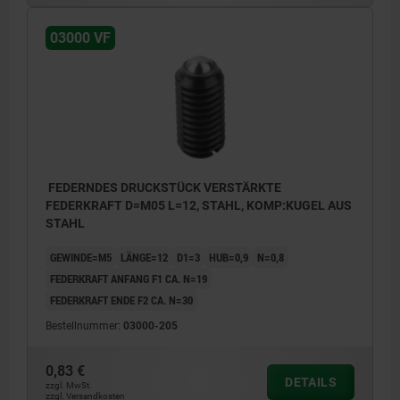
03000 VF
FEDERNDES DRUCKSTÜCK VERSTÄRKTE
FEDERKRAFT D=M05 L=12, STAHL, KOMP:KUGEL AUS
STAHL
GEWINDE=M5
LÄNGE=12
D1=3
HUB=0,9
N=0,8
FEDERKRAFT ANFANG F1 CA. N=19
FEDERKRAFT ENDE F2 CA. N=30
Bestellnummer:
03000-205
0,83 €
DETAILS
zzgl. MwSt.
zzgl. Versandkosten