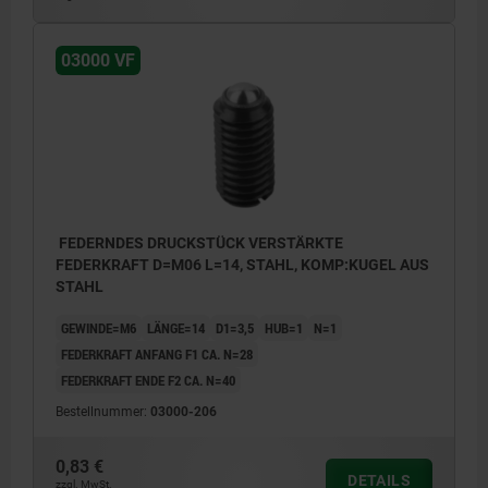
03000 VF
FEDERNDES DRUCKSTÜCK VERSTÄRKTE
FEDERKRAFT D=M06 L=14, STAHL, KOMP:KUGEL AUS
STAHL
GEWINDE=M6
LÄNGE=14
D1=3,5
HUB=1
N=1
FEDERKRAFT ANFANG F1 CA. N=28
FEDERKRAFT ENDE F2 CA. N=40
Bestellnummer:
03000-206
0,83 €
DETAILS
zzgl. MwSt.