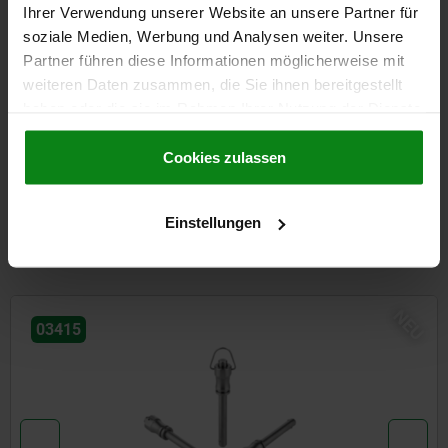
Ihrer Verwendung unserer Website an unsere Partner für
soziale Medien, Werbung und Analysen weiter. Unsere
Partner führen diese Informationen möglicherweise mit
DETAILS
weiteren Daten zusammen, die Sie ihnen bereitgestellt
haben oder die sie im Rahmen Ihrer Nutzung der Dienste
gesammelt haben.
Cookie Richtlinien
CAD
Impressum
|
Datenschutz
|
AGB
Cookies zulassen
DOWNLOADS
Einstellungen
Andere Kunden kauften auch
NEU
03415