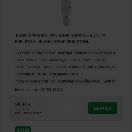
KUGELSPERRBOLZEN OHNE KOPF, D1=6, L1=19,
EDELSTAHL BLANK, KOMP:EDELSTAHL
BOLZENDURCHMESSER=6
MATERIAL GRUNDKÖRPER=EDELSTAHL
D=12
D2=12
D3=8
M=M8X1,25
L1=19
L2=21
L5=13,5
H=22
H1=17,5
SW=10
D6=13
T MAX.=10
HALTEKRAFT N=90
SPANNKRAFT N=30
SCHERKRAFT KN=3
AUSZUGSKRAFT F KN=0,5
TEMPERATURBESTÄNDIGKEIT =≤180 °C
Bestellnummer:
03192-16212
28,97 €
DETAILS
zzgl. MwSt.
zzgl. Versandkosten
03192