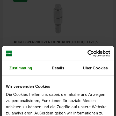
KUGELSPERRBOLZEN OHNE KOPF, D1=10, L1=21,5,
EDELSTAHL BLANK, KOMP:EDELSTAHL
BOLZENDURCHMESSER=10
MATERIAL GRUNDKÖRPER=EDELSTAHL
D=16
D2=16
D3=11
Zustimmung
Details
Über Cookies
M=M12X1,5
L1=21,5
L2=23,5
L5=16
H=34,4
H1=28
SW=13
D6=17
T MAX.=16
HALTEKRAFT N=150
SPANNKRAFT N=50
SCHERKRAFT KN=9
AUSZUGSKRAFT F KN=1,5
Wir verwenden Cookies
TEMPERATURBESTÄNDIGKEIT =≤180 °C
Die Cookies helfen uns dabei, die Inhalte und Anzeigen
Bestellnummer:
03192-110242
zu personalisieren, Funktionen für soziale Medien
anbieten zu können und die Zugriffe auf unsere Website
30,19 €
DETAILS
zu analysieren. Außerdem geben wir Informationen zu
zzgl. MwSt.
zzgl. Versandkosten