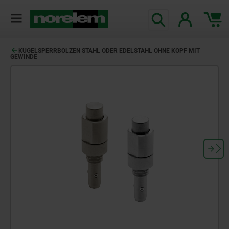
text.skipToContent
text.skipToNavigation
KUGELSPERRBOLZEN STAHL ODER EDELSTAHL OHNE KOPF MIT
GEWINDE