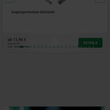
Edelstahl
Kugelsperrbolzen
ab
15,01 €
DETAILS
zzgl. MwSt.
zzgl. Versandkosten