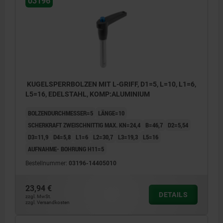
03196
KUGELSPERRBOLZEN MIT L-GRIFF, D1=5, L=10, L1=6,
L5=16, EDELSTAHL, KOMP:ALUMINIUM
BOLZENDURCHMESSER=5
LÄNGE=10
SCHERKRAFT ZWEISCHNITTIG MAX. KN=24,4
B=46,7
D2=5,54
D3=11,9
D4=5,8
L1=6
L2=30,7
L3=19,3
L5=16
AUFNAHME- BOHRUNG H11=5
Bestellnummer:
03196-14405010
23,94 €
DETAILS
zzgl. MwSt.
zzgl. Versandkosten