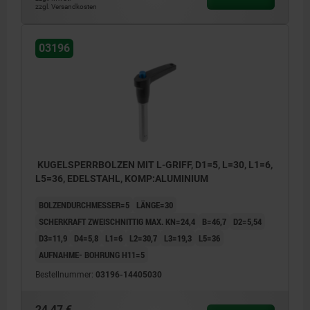
zzgl. Versandkosten
03196
KUGELSPERRBOLZEN MIT L-GRIFF, D1=5, L=30, L1=6,
L5=36, EDELSTAHL, KOMP:ALUMINIUM
BOLZENDURCHMESSER=5
LÄNGE=30
SCHERKRAFT ZWEISCHNITTIG MAX. KN=24,4
B=46,7
D2=5,54
D3=11,9
D4=5,8
L1=6
L2=30,7
L3=19,3
L5=36
AUFNAHME- BOHRUNG H11=5
Bestellnummer:
03196-14405030
24,47 €