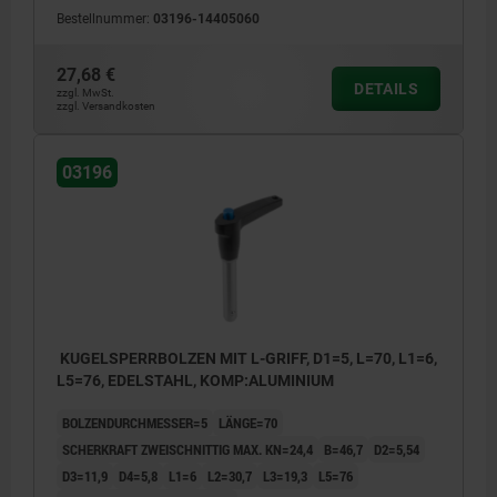
Bestellnummer:
03196-14405060
27,68 €
DETAILS
zzgl. MwSt.
zzgl. Versandkosten
03196
KUGELSPERRBOLZEN MIT L-GRIFF, D1=5, L=70, L1=6,
L5=76, EDELSTAHL, KOMP:ALUMINIUM
BOLZENDURCHMESSER=5
LÄNGE=70
SCHERKRAFT ZWEISCHNITTIG MAX. KN=24,4
B=46,7
D2=5,54
D3=11,9
D4=5,8
L1=6
L2=30,7
L3=19,3
L5=76