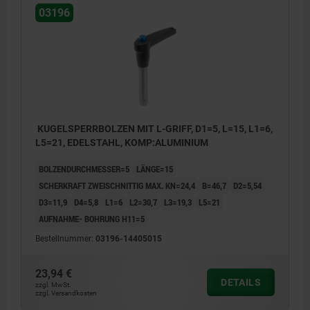
03196
KUGELSPERRBOLZEN MIT L-GRIFF, D1=5, L=15, L1=6,
L5=21, EDELSTAHL, KOMP:ALUMINIUM
BOLZENDURCHMESSER=5
LÄNGE=15
SCHERKRAFT ZWEISCHNITTIG MAX. KN=24,4
B=46,7
D2=5,54
D3=11,9
D4=5,8
L1=6
L2=30,7
L3=19,3
L5=21
AUFNAHME- BOHRUNG H11=5
Bestellnummer:
03196-14405015
23,94 €
DETAILS
zzgl. MwSt.
zzgl. Versandkosten