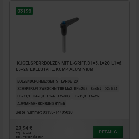
03196
KUGELSPERRBOLZEN MIT L-GRIFF, D1=5, L=20, L1=6,
L5=26, EDELSTAHL, KOMP:ALUMINIUM
BOLZENDURCHMESSER=5
LÄNGE=20
SCHERKRAFT ZWEISCHNITTIG MAX. KN=24,4
B=46,7
D2=5,54
D3=11,9
D4=5,8
L1=6
L2=30,7
L3=19,3
L5=26
AUFNAHME- BOHRUNG H11=5
Bestellnummer:
03196-14405020
23,94 €
DETAILS
zzgl. MwSt.
zzgl. Versandkosten