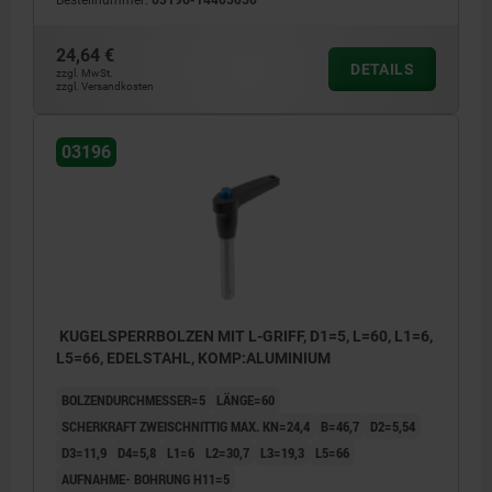
Bestellnummer:
03196-14405050
24,64 €
DETAILS
zzgl. MwSt.
zzgl. Versandkosten
03196
KUGELSPERRBOLZEN MIT L-GRIFF, D1=5, L=60, L1=6,
L5=66, EDELSTAHL, KOMP:ALUMINIUM
BOLZENDURCHMESSER=5
LÄNGE=60
SCHERKRAFT ZWEISCHNITTIG MAX. KN=24,4
B=46,7
D2=5,54
D3=11,9
D4=5,8
L1=6
L2=30,7
L3=19,3
L5=66
AUFNAHME- BOHRUNG H11=5