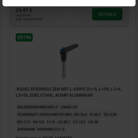
24,47 €
DETAILS
zzgl. MwSt.
zzgl. Versandkosten
03196
KUGELSPERRBOLZEN MIT L-GRIFF, D1=5, L=50, L1=6,
L5=56, EDELSTAHL, KOMP:ALUMINIUM
BOLZENDURCHMESSER=5
LÄNGE=50
SCHERKRAFT ZWEISCHNITTIG MAX. KN=24,4
B=46,7
D2=5,54
D3=11,9
D4=5,8
L1=6
L2=30,7
L3=19,3
L5=56
AUFNAHME- BOHRUNG H11=5