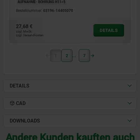
AUFNAHME- BOHRUNG H11=5
Bestellnummer:
03196-14405070
27,68 €
DETAILS
zzgl. MwSt.
zzgl. Versandkosten
1
2
7
DETAILS
CAD
DOWNLOADS
Andere Kunden kauften auch