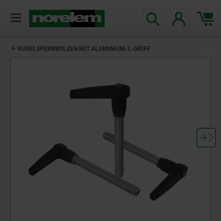
text.skipToContent
text.skipToNavigation
KUGELSPERRBOLZEN MIT ALUMINIUM-L-GRIFF