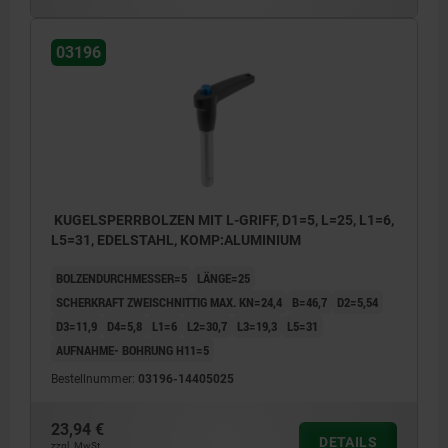
03196
KUGELSPERRBOLZEN MIT L-GRIFF, D1=5, L=25, L1=6,
L5=31, EDELSTAHL, KOMP:ALUMINIUM
BOLZENDURCHMESSER=5
LÄNGE=25
SCHERKRAFT ZWEISCHNITTIG MAX. KN=24,4
B=46,7
D2=5,54
D3=11,9
D4=5,8
L1=6
L2=30,7
L3=19,3
L5=31
AUFNAHME- BOHRUNG H11=5
Bestellnummer:
03196-14405025
23,94 €
DETAILS
zzgl. MwSt.