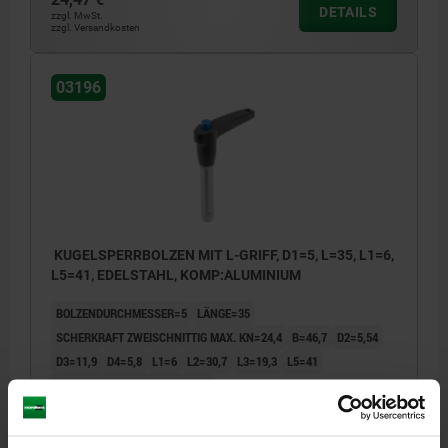
DETAILS
zzgl. MwSt.
zzgl. Versandkosten
03196
KUGELSPERRBOLZEN MIT L-GRIFF, D1=5, L=35, L1=6,
L5=41, EDELSTAHL, KOMP:ALUMINIUM
BOLZENDURCHMESSER=5
LÄNGE=35
SCHERKRAFT ZWEISCHNITTIG MAX. KN=24,4
B=46,7
D2=5,54
D3=11,9
D4=5,8
L1=6
L2=30,7
L3=19,3
L5=41
AUFNAHME- BOHRUNG H11=5
Bestellnummer:
03196-14405035