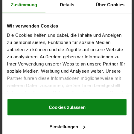
Zustimmung
Details
Über Cookies
24,47 €
DETAILS
zzgl. MwSt.
zzgl. Versandkosten
Wir verwenden Cookies
03196
Die Cookies helfen uns dabei, die Inhalte und Anzeigen
zu personalisieren, Funktionen für soziale Medien
anbieten zu können und die Zugriffe auf unsere Website
zu analysieren. Außerdem geben wir Informationen zu
Ihrer Verwendung unserer Website an unsere Partner für
soziale Medien, Werbung und Analysen weiter. Unsere
Partner führen diese Informationen möglicherweise mit
KUGELSPERRBOLZEN MIT L-GRIFF, D1=5, L=40, L1=6,
weiteren Daten zusammen, die Sie ihnen bereitgestellt
L5=46, EDELSTAHL, KOMP:ALUMINIUM
haben oder die sie im Rahmen Ihrer Nutzung der Dienste
BOLZENDURCHMESSER=5
LÄNGE=40
gesammelt haben.
Cookie Richtlinien
SCHERKRAFT ZWEISCHNITTIG MAX. KN=24,4
B=46,7
D2=5,54
Impressum
|
Datenschutz
|
AGB
Cookies zulassen
D3=11,9
D4=5,8
L1=6
L2=30,7
L3=19,3
L5=46
AUFNAHME- BOHRUNG H11=5
Einstellungen
Bestellnummer:
03196-14405040