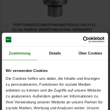
POSITIONIERZYLINDER PNEUMATISCH D1=40, D=12,
D2=24, FORM:B, VERGÜTUNGSSTAHL VERNICKELT
FORM=B
DURCHMESSER=12
AUSSENDURCHMESSER=40
D2=24
D3=23,4
D4=4,5
D5=8
D6=32
D7=M4
D8=23,8
D9=14
D10=41
D11=M4
H=8
H1=24,5
H2=8
H3=25
Zustimmung
Details
Über Cookies
H4=3,5
H5=8,5
H6=25,5
H7=8,5
HALTEKRAFT F1 N=250
Bestellnummer:
03161-212
Wir verwenden Cookies
129,06 €
Die Cookies helfen uns dabei, die Inhalte und Anzeigen
DETAILS
zzgl. MwSt.
zzgl. Versandkosten
zu personalisieren, Funktionen für soziale Medien
anbieten zu können und die Zugriffe auf unsere Website
zu analysieren. Außerdem geben wir Informationen zu
03161
Ihrer Verwendung unserer Website an unsere Partner für
soziale Medien, Werbung und Analysen weiter. Unsere