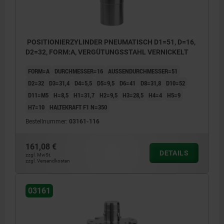
POSITIONIERZYLINDER PNEUMATISCH D1=51, D=16,
D2=32, FORM:A, VERGÜTUNGSSTAHL VERNICKELT
FORM=A
DURCHMESSER=16
AUSSENDURCHMESSER=51
D2=32
D3=31,4
D4=5,5
D5=9,5
D6=41
D8=31,8
D10=52
D11=M5
H=8,5
H1=31,7
H2=9,5
H3=28,5
H4=4
H5=9
H7=10
HALTEKRAFT F1 N=350
Bestellnummer:
03161-116
161,08 €
DETAILS
zzgl. MwSt.
zzgl. Versandkosten
03161