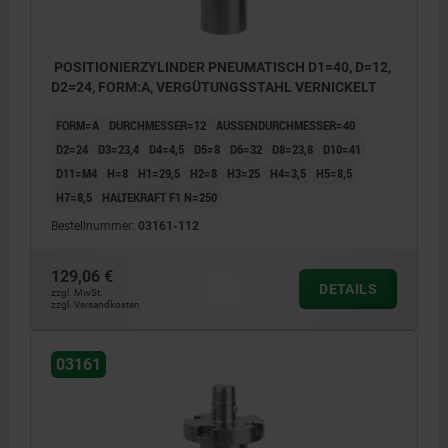
POSITIONIERZYLINDER PNEUMATISCH D1=40, D=12,
D2=24, FORM:A, VERGÜTUNGSSTAHL VERNICKELT
FORM=A
DURCHMESSER=12
AUSSENDURCHMESSER=40
D2=24
D3=23,4
D4=4,5
D5=8
D6=32
D8=23,8
D10=41
D11=M4
H=8
H1=29,5
H2=8
H3=25
H4=3,5
H5=8,5
H7=8,5
HALTEKRAFT F1 N=250
Bestellnummer:
03161-112
129,06 €
DETAILS
zzgl. MwSt.
zzgl. Versandkosten
03161