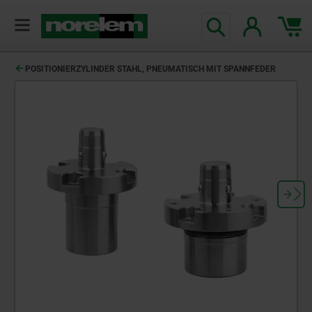
text.skipToContent
text.skipToNavigation
POSITIONIERZYLINDER STAHL, PNEUMATISCH MIT SPANNFEDER