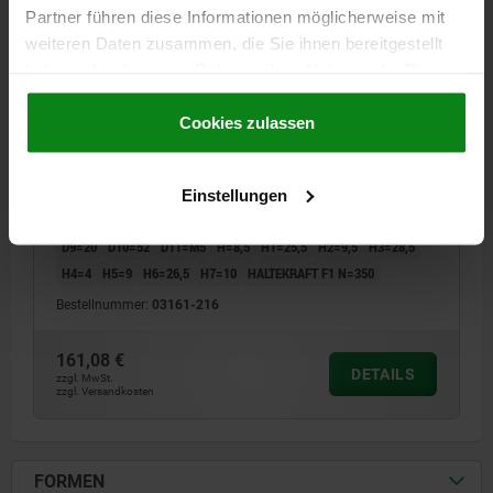
Partner führen diese Informationen möglicherweise mit
weiteren Daten zusammen, die Sie ihnen bereitgestellt
haben oder die sie im Rahmen Ihrer Nutzung der Dienste
gesammelt haben.
Cookie Richtlinien
Impressum
|
Datenschutz
|
AGB
Cookies zulassen
POSITIONIERZYLINDER PNEUMATISCH D1=51, D=16,
D2=32, FORM:B, VERGÜTUNGSSTAHL VERNICKELT
FORM=B
DURCHMESSER=16
AUSSENDURCHMESSER=51
Einstellungen
D2=32
D3=31,4
D4=5,5
D5=9,5
D6=41
D7=M5
D8=31,8
D9=20
D10=52
D11=M5
H=8,5
H1=25,5
H2=9,5
H3=28,5
H4=4
H5=9
H6=26,5
H7=10
HALTEKRAFT F1 N=350
Bestellnummer:
03161-216
161,08 €
DETAILS
zzgl. MwSt.
zzgl. Versandkosten
FORMEN