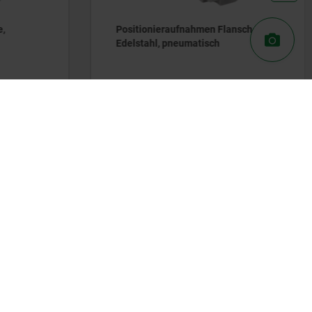
e,
Positionieraufnahmen Flansch
Edelstahl, pneumatisch
ab
95,92 €
DETAILS
DETAILS
zzgl. MwSt.
zzgl. Versandkosten