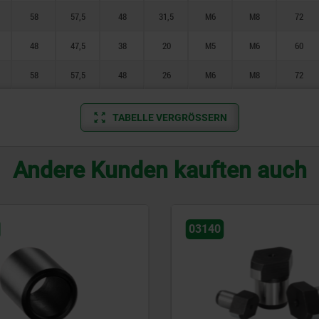
58
57,5
48
31,5
M6
M8
72
48
47,5
38
20
M5
M6
60
58
57,5
48
26
M6
M8
72
TABELLE VERGRÖSSERN
Andere Kunden kauften auch
03140