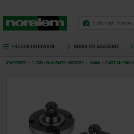
text.skipToContent
text.skipToNavigation
PRODUKTAUSWAHL
NORELEM ACADEMY
STARTSEITE
FLEXIBLES NORMTEILESYSTEM
03000
POSITIONIEREL