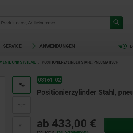
SERVICE
ANWENDUNGEN
D
EMENTE UND SYSTEME
POSITIONIERZYLINDER STAHL, PNEUMATISCH
03161-02
Positionierzylinder Stahl, pn
ab
433,00 €
zzgl. MwSt.
zzgl. Versandkosten