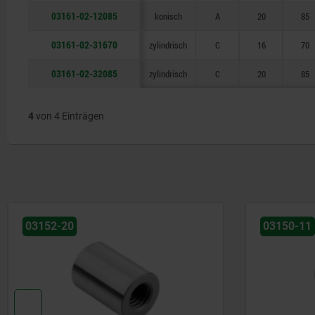
03161-02-12085
konisch
A
20
85
03161-02-31670
zylindrisch
C
16
70
03161-02-32085
zylindrisch
C
20
85
4
von 4 Einträgen
03152-20
03150-11