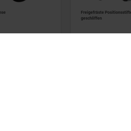
hse
Freigefräste Positionsstift
geschliffen
ab
7,35 €
DETAILS
zzgl. MwSt.
ten
zzgl. Versandkosten