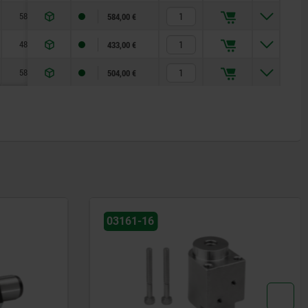
58
60
58
15
19
44
10
584,00 €
48
50
48
12
15
35
8
433,00 €
58
60
58
15
19
44
10
504,00 €
03161-16