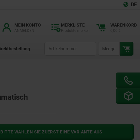
DE
MEIN KONTO
MERKLISTE
WARENKORB
ANMELDEN
Produkte merken
0,00 €
productCode
qty
irektbestellung
eumatisch
BITTE WÄHLEN SIE ZUERST EINE VARIANTE AUS