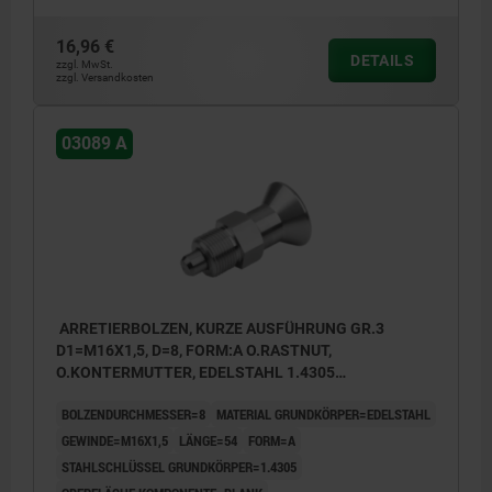
16,96 €
DETAILS
zzgl. MwSt.
zzgl. Versandkosten
03089 A
ARRETIERBOLZEN, KURZE AUSFÜHRUNG GR.3
D1=M16X1,5, D=8, FORM:A O.RASTNUT,
O.KONTERMUTTER, EDELSTAHL 1.4305
UNGEHÄRTET, KOMP:EDELSTAHL 1.4305 BLANK
BOLZENDURCHMESSER=8
MATERIAL GRUNDKÖRPER=EDELSTAHL
GEWINDE=M16X1,5
LÄNGE=54
FORM=A
STAHLSCHLÜSSEL GRUNDKÖRPER=1.4305