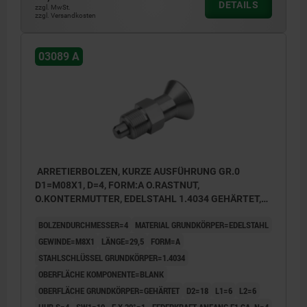
DETAILS
zzgl. MwSt.
zzgl. Versandkosten
03089 A
ARRETIERBOLZEN, KURZE AUSFÜHRUNG GR.0
D1=M08X1, D=4, FORM:A O.RASTNUT,
O.KONTERMUTTER, EDELSTAHL 1.4034 GEHÄRTET,
KOMP:EDELSTAHL 1.4305 BLANK
BOLZENDURCHMESSER=4
MATERIAL GRUNDKÖRPER=EDELSTAHL
GEWINDE=M8X1
LÄNGE=29,5
FORM=A
STAHLSCHLÜSSEL GRUNDKÖRPER=1.4034
OBERFLÄCHE KOMPONENTE=BLANK
OBERFLÄCHE GRUNDKÖRPER=GEHÄRTET
D2=18
L1=6
L2=6