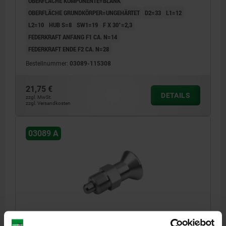
OBERFLÄCHE KOMPONENTE=BLANK
OBERFLÄCHE GRUNDKÖRPER=UNGEHÄRTET
D2=33
L1=12
L2=10
HUB S=8
SW1=19
F X 30°=2,3
FEDERKRAFT ANFANG F1 CA. N=14
FEDERKRAFT ENDE F2 CA. N=28
Bestellnummer:
03089-115308
21,75 €
DETAILS
zzgl. MwSt.
zzgl. Versandkosten
03089 A
ARRETIERBOLZEN, KURZE AUSFÜHRUNG GR.4