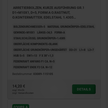
ARRETIERBOLZEN, KURZE AUSFÜHRUNG GR.1
D1=M10X1, D=5, FORM:A O.RASTNUT,
O.KONTERMUTTER, EDELSTAHL 1.4305
UNGEHÄRTET, KOMP:EDELSTAHL 1.4305 BLANK
BOLZENDURCHMESSER=5
MATERIAL GRUNDKÖRPER=EDELSTAHL
GEWINDE=M10X1
LÄNGE=34,5
FORM=A
STAHLSCHLÜSSEL GRUNDKÖRPER=1.4305
OBERFLÄCHE KOMPONENTE=BLANK
OBERFLÄCHE GRUNDKÖRPER=UNGEHÄRTET
D2=21
L1=8
L2=7
HUB S=5
SW1=13
F X 30°=1,3
FEDERKRAFT ANFANG F1 CA. N=5
FEDERKRAFT ENDE F2 CA. N=12
Bestellnummer:
03089-115105
14,20 €
DETAILS
zzgl. MwSt.
zzgl. Versandkosten
03089 A