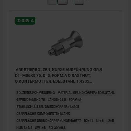
03089 A
ARRETIERBOLZEN, KURZE AUSFÜHRUNG GR.9
D1=M06X0,75, D=3, FORM:A O.RASTNUT,
O.KONTERMUTTER, EDELSTAHL 1.4305
UNGEHÄRTET, KOMP:EDELSTAHL 1.4305 BLANK
BOLZENDURCHMESSER=3
MATERIAL GRUNDKÖRPER=EDELSTAHL
GEWINDE=M6X0,75
LÄNGE=25,5
FORM=A
STAHLSCHLÜSSEL GRUNDKÖRPER=1.4305
OBERFLÄCHE KOMPONENTE=BLANK
OBERFLÄCHE GRUNDKÖRPER=UNGEHÄRTET
D2=14
L1=6
L2=5
HUB S=3,5
SW1=8
F X 30°=0,8