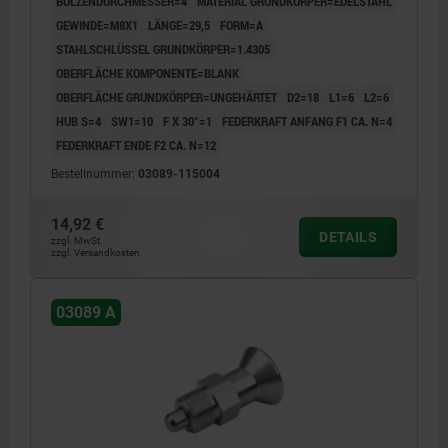
BOLZENDURCHMESSER=4
MATERIAL GRUNDKÖRPER=EDELSTAHL
GEWINDE=M8X1
LÄNGE=29,5
FORM=A
STAHLSCHLÜSSEL GRUNDKÖRPER=1.4305
OBERFLÄCHE KOMPONENTE=BLANK
OBERFLÄCHE GRUNDKÖRPER=UNGEHÄRTET
D2=18
L1=6
L2=6
HUB S=4
SW1=10
F X 30°=1
FEDERKRAFT ANFANG F1 CA. N=4
FEDERKRAFT ENDE F2 CA. N=12
Bestellnummer:
03089-115004
14,92 €
DETAILS
zzgl. MwSt.
zzgl. Versandkosten
03089 A