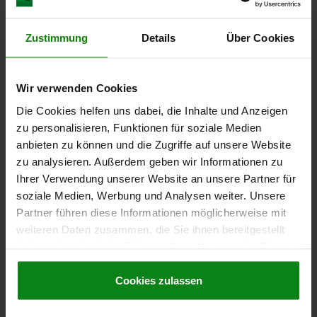
D1=M20X1,5, D=10, FORM:A O.RASTNUT,
O.KONTERMUTTER, EDELSTAHL 1.4305
UNGEHÄRTET, KOMP:EDELSTAHL 1.4305 BLANK
Zustimmung
Details
Über Cookies
BOLZENDURCHMESSER=10
MATERIAL GRUNDKÖRPER=EDELSTAHL
GEWINDE=M20X1,5
LÄNGE=61
FORM=A
STAHLSCHLÜSSEL GRUNDKÖRPER=1.4305
Wir verwenden Cookies
OBERFLÄCHE KOMPONENTE=BLANK
Die Cookies helfen uns dabei, die Inhalte und Anzeigen
OBERFLÄCHE GRUNDKÖRPER=UNGEHÄRTET
D2=33
L1=15
zu personalisieren, Funktionen für soziale Medien
L2=12
HUB S=10
SW1=22
F X 30°=2,8
anbieten zu können und die Zugriffe auf unsere Website
FEDERKRAFT ANFANG F1 CA. N=15
zu analysieren. Außerdem geben wir Informationen zu
FEDERKRAFT ENDE F2 CA. N=32
Ihrer Verwendung unserer Website an unsere Partner für
Bestellnummer:
03089-115410
soziale Medien, Werbung und Analysen weiter. Unsere
Partner führen diese Informationen möglicherweise mit
31,96 €
DETAILS
weiteren Daten zusammen, die Sie ihnen bereitgestellt
zzgl. MwSt.
zzgl. Versandkosten
haben oder die sie im Rahmen Ihrer Nutzung der Dienste
gesammelt haben.
Cookie Richtlinien
Impressum
|
Datenschutz
|
AGB
Cookies zulassen
03089 A