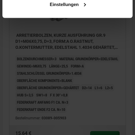
Einstellungen
ARRETIERBOLZEN, KURZE AUSFÜHRUNG GR.9
D1=M06X0,75, D=3, FORM:A O.RASTNUT,
O.KONTERMUTTER, EDELSTAHL 1.4034 GEHÄRTET,
KOMP:EDELSTAHL 1.4305 BLANK
BOLZENDURCHMESSER=3
MATERIAL GRUNDKÖRPER=EDELSTAHL
GEWINDE=M6X0,75
LÄNGE=25,5
FORM=A
STAHLSCHLÜSSEL GRUNDKÖRPER=1.4034
OBERFLÄCHE KOMPONENTE=BLANK
OBERFLÄCHE GRUNDKÖRPER=GEHÄRTET
D2=14
L1=6
L2=5
HUB S=3,5
SW1=8
F X 30°=0,8
FEDERKRAFT ANFANG F1 CA. N=3
FEDERKRAFT ENDE F2 CA. N=10
Bestellnummer:
03089-005903
15,64 €