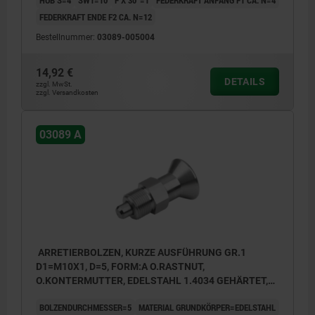
HUB S=4
SW1=10
F X 30°=1
FEDERKRAFT ANFANG F1 CA. N=4
FEDERKRAFT ENDE F2 CA. N=12
Bestellnummer:
03089-005004
14,92 €
DETAILS
zzgl. MwSt.
zzgl. Versandkosten
03089 A
ARRETIERBOLZEN, KURZE AUSFÜHRUNG GR.1
D1=M10X1, D=5, FORM:A O.RASTNUT,
O.KONTERMUTTER, EDELSTAHL 1.4034 GEHÄRTET,
KOMP:EDELSTAHL 1.4305 BLANK
BOLZENDURCHMESSER=5
MATERIAL GRUNDKÖRPER=EDELSTAHL