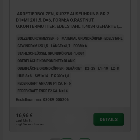
ARRETIERBOLZEN, KURZE AUSFÜHRUNG GR.2
D1=M12X1,5, D=6, FORM:A O.RASTNUT,
O.KONTERMUTTER, EDELSTAHL 1.4034 GEHÄRTET,
KOMP:EDELSTAHL 1.4305 BLANK
BOLZENDURCHMESSER=6
MATERIAL GRUNDKÖRPER=EDELSTAHL
GEWINDE=M12X1,5
LÄNGE=41,7
FORM=A
STAHLSCHLÜSSEL GRUNDKÖRPER=1.4034
OBERFLÄCHE KOMPONENTE=BLANK
OBERFLÄCHE GRUNDKÖRPER=GEHÄRTET
D2=25
L1=10
L2=8
HUB S=6
SW1=14
F X 30°=1,8
FEDERKRAFT ANFANG F1 CA. N=6
FEDERKRAFT ENDE F2 CA. N=14
Bestellnummer:
03089-005206
16,96 €
DETAILS
zzgl. MwSt.
zzgl. Versandkosten