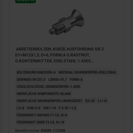
ARRETIERBOLZEN, KURZE AUSFÜHRUNG GR.2
D1=M12X1,5, D=6, FORM:A O.RASTNUT,
O.KONTERMUTTER, EDELSTAHL 1.4305
UNGEHÄRTET, KOMP:EDELSTAHL 1.4305 BLANK
BOLZENDURCHMESSER=6
MATERIAL GRUNDKÖRPER=EDELSTAHL
GEWINDE=M12X1,5
LÄNGE=41,7
FORM=A
STAHLSCHLÜSSEL GRUNDKÖRPER=1.4305
OBERFLÄCHE KOMPONENTE=BLANK
OBERFLÄCHE GRUNDKÖRPER=UNGEHÄRTET
D2=25
L1=10
L2=8
HUB S=6
SW1=14
F X 30°=1,8
FEDERKRAFT ANFANG F1 CA. N=6
FEDERKRAFT ENDE F2 CA. N=14
Bestellnummer:
03089-115206