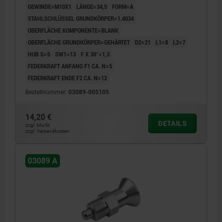
GEWINDE=M10X1
LÄNGE=34,5
FORM=A
STAHLSCHLÜSSEL GRUNDKÖRPER=1.4034
OBERFLÄCHE KOMPONENTE=BLANK
OBERFLÄCHE GRUNDKÖRPER=GEHÄRTET
D2=21
L1=8
L2=7
HUB S=5
SW1=13
F X 30°=1,3
FEDERKRAFT ANFANG F1 CA. N=5
FEDERKRAFT ENDE F2 CA. N=12
Bestellnummer:
03089-005105
14,20 €
DETAILS
zzgl. MwSt.
zzgl. Versandkosten
03089 A