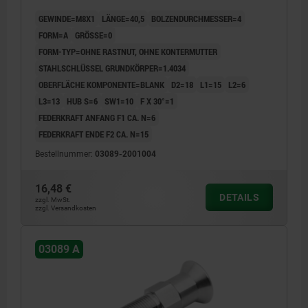
GEWINDE=M8X1
LÄNGE=40,5
BOLZENDURCHMESSER=4
FORM=A
GRÖSSE=0
FORM-TYP=OHNE RASTNUT, OHNE KONTERMUTTER
STAHLSCHLÜSSEL GRUNDKÖRPER=1.4034
OBERFLÄCHE KOMPONENTE=BLANK
D2=18
L1=15
L2=6
L3=13
HUB S=6
SW1=10
F X 30°=1
FEDERKRAFT ANFANG F1 CA. N=6
FEDERKRAFT ENDE F2 CA. N=15
Bestellnummer:
03089-2001004
16,48 €
DETAILS
zzgl. MwSt.
zzgl. Versandkosten
03089 A