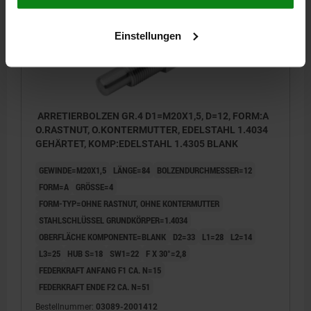
Einstellungen
ARRETIERBOLZEN GR.4 D1=M20X1,5, D=12, FORM:A
O.RASTNUT, O.KONTERMUTTER, EDELSTAHL 1.4034
GEHÄRTET, KOMP:EDELSTAHL 1.4305 BLANK
GEWINDE=M20X1,5
LÄNGE=84
BOLZENDURCHMESSER=12
FORM=A
GRÖSSE=4
FORM-TYP=OHNE RASTNUT, OHNE KONTERMUTTER
STAHLSCHLÜSSEL GRUNDKÖRPER=1.4034
OBERFLÄCHE KOMPONENTE=BLANK
D2=33
L1=28
L2=14
L3=25
HUB S=18
SW1=22
F X 30°=2,8
FEDERKRAFT ANFANG F1 CA. N=15
FEDERKRAFT ENDE F2 CA. N=51
Bestellnummer:
03089-2001412