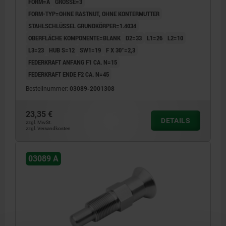
FORM=A
GRÖSSE=3
FORM-TYP=OHNE RASTNUT, OHNE KONTERMUTTER
STAHLSCHLÜSSEL GRUNDKÖRPER=1.4034
OBERFLÄCHE KOMPONENTE=BLANK
D2=33
L1=26
L2=10
L3=23
HUB S=12
SW1=19
F X 30°=2,3
FEDERKRAFT ANFANG F1 CA. N=15
FEDERKRAFT ENDE F2 CA. N=45
Bestellnummer:
03089-2001308
23,35 €
DETAILS
zzgl. MwSt.
zzgl. Versandkosten
03089 A