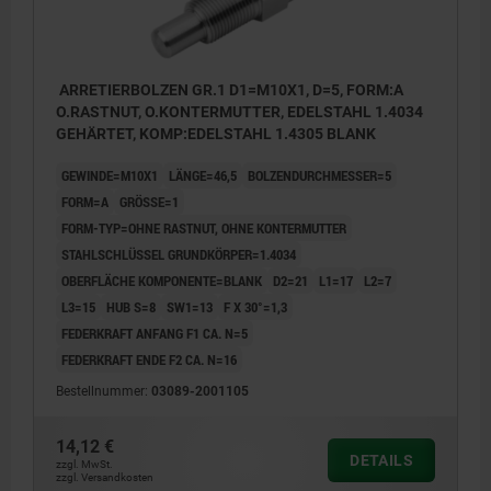
ARRETIERBOLZEN GR.1 D1=M10X1, D=5, FORM:A
O.RASTNUT, O.KONTERMUTTER, EDELSTAHL 1.4034
GEHÄRTET, KOMP:EDELSTAHL 1.4305 BLANK
GEWINDE=M10X1
LÄNGE=46,5
BOLZENDURCHMESSER=5
FORM=A
GRÖSSE=1
FORM-TYP=OHNE RASTNUT, OHNE KONTERMUTTER
STAHLSCHLÜSSEL GRUNDKÖRPER=1.4034
OBERFLÄCHE KOMPONENTE=BLANK
D2=21
L1=17
L2=7
L3=15
HUB S=8
SW1=13
F X 30°=1,3
FEDERKRAFT ANFANG F1 CA. N=5
FEDERKRAFT ENDE F2 CA. N=16
Bestellnummer:
03089-2001105
14,12 €
DETAILS
zzgl. MwSt.
zzgl. Versandkosten