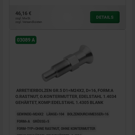
46,16 €
DETAILS
zzgl. MwSt.
zzgl. Versandkosten
03089 A
ARRETIERBOLZEN GR.5 D1=M24X2, D=16, FORM:A
O.RASTNUT, O.KONTERMUTTER, EDELSTAHL 1.4034
GEHÄRTET, KOMP:EDELSTAHL 1.4305 BLANK
GEWINDE=M24X2
LÄNGE=104
BOLZENDURCHMESSER=16
FORM=A
GRÖSSE=5
FORM-TYP=OHNE RASTNUT, OHNE KONTERMUTTER