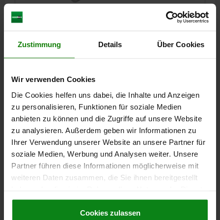
ARRETIERBOLZEN GR.4 D1=M20X1,5, D=10, FORM:A
O.RASTNUT, O.KONTERMUTTER, EDELSTAHL 1.4034
GEHÄRTET, KOMP:EDELSTAHL 1.4305 BLANK
Zustimmung
Details
Über Cookies
GEWINDE=M20X1,5
LÄNGE=79
BOLZENDURCHMESSER=10
FORM=A
GRÖSSE=4
FORM-TYP=OHNE RASTNUT, OHNE KONTERMUTTER
Wir verwenden Cookies
STAHLSCHLÜSSEL GRUNDKÖRPER=1.4034
Die Cookies helfen uns dabei, die Inhalte und Anzeigen
OBERFLÄCHE KOMPONENTE=BLANK
D2=33
L1=28
L2=12
zu personalisieren, Funktionen für soziale Medien
L3=25
HUB S=15
SW1=22
F X 30°=2,8
anbieten zu können und die Zugriffe auf unsere Website
FEDERKRAFT ANFANG F1 CA. N=15
zu analysieren. Außerdem geben wir Informationen zu
FEDERKRAFT ENDE F2 CA. N=43
Ihrer Verwendung unserer Website an unsere Partner für
Bestellnummer:
03089-2001410
soziale Medien, Werbung und Analysen weiter. Unsere
Partner führen diese Informationen möglicherweise mit
27,75 €
weiteren Daten zusammen, die Sie ihnen bereitgestellt
DETAILS
zzgl. MwSt.
haben oder die sie im Rahmen Ihrer Nutzung der Dienste
zzgl. Versandkosten
gesammelt haben.
Cookie Richtlinien
Impressum
|
Datenschutz
|
AGB
Cookies zulassen
03089 A