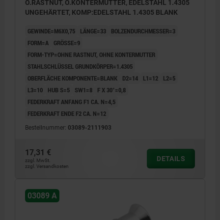
O.RASTNUT, O.KONTERMUTTER, EDELSTAHL 1.4305
UNGEHÄRTET, KOMP:EDELSTAHL 1.4305 BLANK
GEWINDE=M6X0,75
LÄNGE=33
BOLZENDURCHMESSER=3
FORM=A
GRÖSSE=9
FORM-TYP=OHNE RASTNUT, OHNE KONTERMUTTER
STAHLSCHLÜSSEL GRUNDKÖRPER=1.4305
OBERFLÄCHE KOMPONENTE=BLANK
D2=14
L1=12
L2=5
L3=10
HUB S=5
SW1=8
F X 30°=0,8
FEDERKRAFT ANFANG F1 CA. N=4,5
FEDERKRAFT ENDE F2 CA. N=12
Bestellnummer:
03089-2111903
17,31 €
DETAILS
zzgl. MwSt.
zzgl. Versandkosten
03089 A