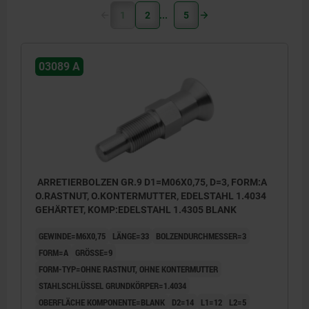
1
2
5
03089 A
ARRETIERBOLZEN GR.9 D1=M06X0,75, D=3, FORM:A
O.RASTNUT, O.KONTERMUTTER, EDELSTAHL 1.4034
GEHÄRTET, KOMP:EDELSTAHL 1.4305 BLANK
GEWINDE=M6X0,75
LÄNGE=33
BOLZENDURCHMESSER=3
FORM=A
GRÖSSE=9
FORM-TYP=OHNE RASTNUT, OHNE KONTERMUTTER
STAHLSCHLÜSSEL GRUNDKÖRPER=1.4034
OBERFLÄCHE KOMPONENTE=BLANK
D2=14
L1=12
L2=5