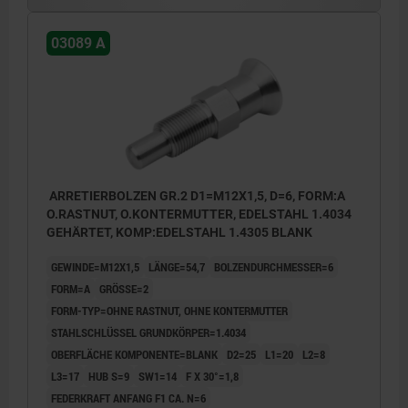
03089 A
ARRETIERBOLZEN GR.2 D1=M12X1,5, D=6, FORM:A
O.RASTNUT, O.KONTERMUTTER, EDELSTAHL 1.4034
GEHÄRTET, KOMP:EDELSTAHL 1.4305 BLANK
GEWINDE=M12X1,5
LÄNGE=54,7
BOLZENDURCHMESSER=6
FORM=A
GRÖSSE=2
FORM-TYP=OHNE RASTNUT, OHNE KONTERMUTTER
STAHLSCHLÜSSEL GRUNDKÖRPER=1.4034
OBERFLÄCHE KOMPONENTE=BLANK
D2=25
L1=20
L2=8
L3=17
HUB S=9
SW1=14
F X 30°=1,8
FEDERKRAFT ANFANG F1 CA. N=6