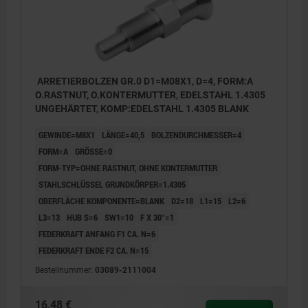
ARRETIERBOLZEN GR.0 D1=M08X1, D=4, FORM:A
O.RASTNUT, O.KONTERMUTTER, EDELSTAHL 1.4305
UNGEHÄRTET, KOMP:EDELSTAHL 1.4305 BLANK
GEWINDE=M8X1
LÄNGE=40,5
BOLZENDURCHMESSER=4
FORM=A
GRÖSSE=0
FORM-TYP=OHNE RASTNUT, OHNE KONTERMUTTER
STAHLSCHLÜSSEL GRUNDKÖRPER=1.4305
OBERFLÄCHE KOMPONENTE=BLANK
D2=18
L1=15
L2=6
L3=13
HUB S=6
SW1=10
F X 30°=1
FEDERKRAFT ANFANG F1 CA. N=6
FEDERKRAFT ENDE F2 CA. N=15
Bestellnummer:
03089-2111004
16,48 €