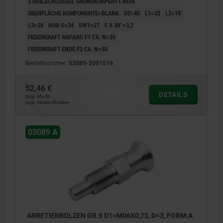
STAHLSCHLÜSSEL GRUNDKÖRPER=1.4034
OBERFLÄCHE KOMPONENTE=BLANK
D2=40
L1=32
L2=18
L3=28
HUB S=24
SW1=27
F X 30°=3,2
FEDERKRAFT ANFANG F1 CA. N=20
FEDERKRAFT ENDE F2 CA. N=50
Bestellnummer:
03089-2001516
52,46 €
DETAILS
zzgl. MwSt.
zzgl. Versandkosten
03089 A
ARRETIERBOLZEN GR.9 D1=M06X0,75, D=3, FORM:A