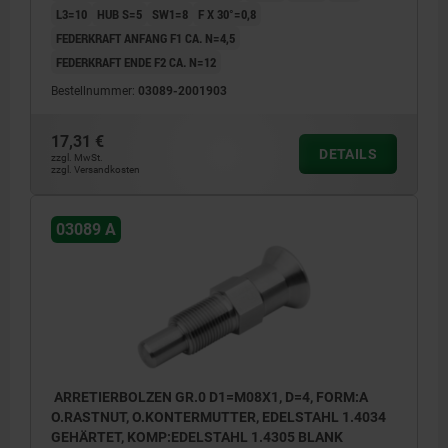
L3=10
HUB S=5
SW1=8
F X 30°=0,8
FEDERKRAFT ANFANG F1 CA. N=4,5
FEDERKRAFT ENDE F2 CA. N=12
Bestellnummer:
03089-2001903
17,31 €
DETAILS
zzgl. MwSt.
zzgl. Versandkosten
03089 A
ARRETIERBOLZEN GR.0 D1=M08X1, D=4, FORM:A
O.RASTNUT, O.KONTERMUTTER, EDELSTAHL 1.4034
GEHÄRTET, KOMP:EDELSTAHL 1.4305 BLANK