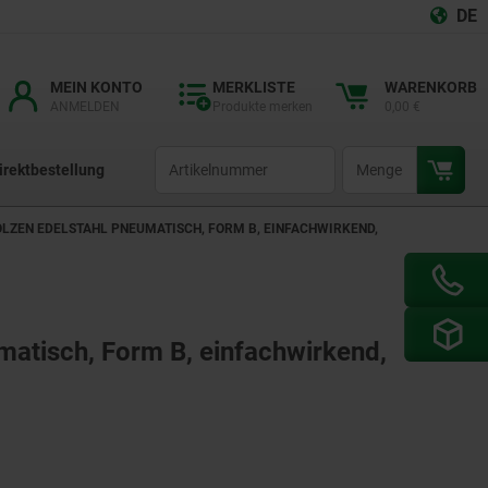
DE
MEIN KONTO
MERKLISTE
WARENKORB
ANMELDEN
Produkte merken
0,00 €
productCode
qty
irektbestellung
LZEN EDELSTAHL PNEUMATISCH, FORM B, EINFACHWIRKEND,
matisch, Form B, einfachwirkend,