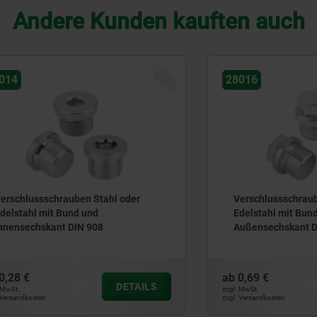
Andere Kunden kauften auch
NEU
28016
sschrauben Stahl oder
Verschlussschrauben Stahl
 mit Bund und
Edelstahl mit Bund und
hskant DIN 908
Außensechskant DIN 910
ab
0,69 €
DETAILS
zzgl. MwSt.
ten
zzgl. Versandkosten