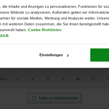
16x1,5
B
—
22
23
M5
—
, die Inhalte und Anzeigen zu personalisieren, Funktionen für so
 unsere Website zu analysieren. Außerdem geben wir Information
20x1,5
B
—
22
23
M5
—
rtner für soziale Medien, Werbung und Analysen weiter. Unsere
e mit weiteren Daten zusammen, die Sie ihnen bereitgestellt ha
20x1,5
B
—
22
23
M5
—
esammelt haben.
Cookie Richtlinien
12x1,5
B
35
22
23
M5
2,5
1
AGB
16x1,5
B
35
22
23
M5
2,5
1
Einstellungen
20x1,5
B
35
22
23
M5
2,5
1
20x1,5
B
35
22
23
M5
2,5
1
TABELLE VERGRÖSSERN