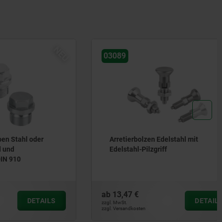
NEU
03089
 oder
Arretierbolzen Edelstahl mit
Edelstahl-Pilzgriff
ab
13,47 €
DETAILS
DETAILS
zzgl. MwSt.
zzgl. Versandkosten