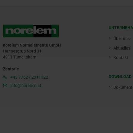
UNTERNEH
Über uns
norelem Normelemente GmbH
Aktuelles
Hannesgrub Nord 31
4911 Tumeltsham
Kontakt
Zentrale
DOWNLOAD
+43 7752 / 2311122
info@norelem.at
Dokument