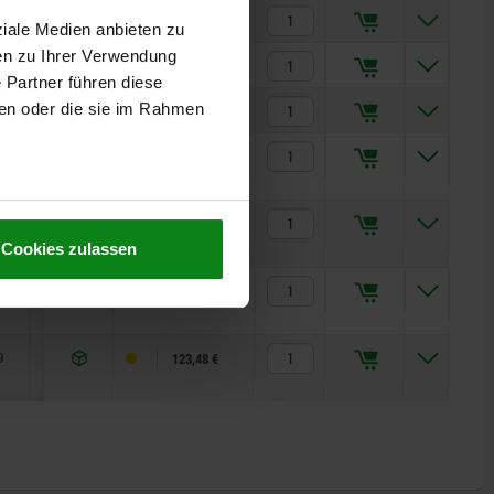
—
15
26
10
18
—
—
24
67,73 €
ziale Medien anbieten zu
en zu Ihrer Verwendung
—
15
28
10
18
—
—
24
68,37 €
 Partner führen diese
ben oder die sie im Rahmen
—
15
28
10
18
—
—
24
68,37 €
9
10
20
10
18
23,5
2000
24
119,66 €
9
15
26
10
18
23,5
2000
24
122,84 €
Cookies zulassen
9
15
28
10
18
23,5
2000
24
123,48 €
9
15
28
10
18
23,5
2000
24
123,48 €