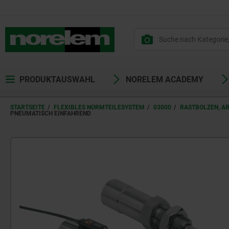
text.skipToContent
text.skipToNavigation
PRODUKTAUSWAHL
NORELEM ACADEMY
STARTSEITE
FLEXIBLES NORMTEILESYSTEM
03000
RASTBOLZEN, A
PNEUMATISCH EINFAHREND