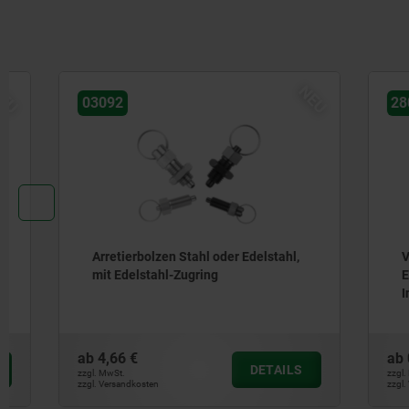
NEU
03092
28014
Arretierbolzen Stahl oder Edelstahl,
Verschlus
mit Edelstahl-Zugring
Edelstahl
Innensec
ab
4,66 €
ab
0,28 €
DETAILS
zzgl. MwSt.
zzgl. MwSt.
zzgl. Versandkosten
zzgl. Versandkos