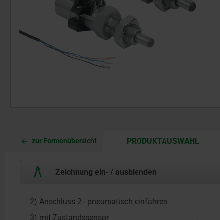
CURR
CURR
PRODUKTAUSWAHL
zur Formenübersicht
TAB:
TAB:
Zeichnung ein- / ausblenden
2) Anschluss 2 - pneumatisch einfahren
3) mit Zustandssensor