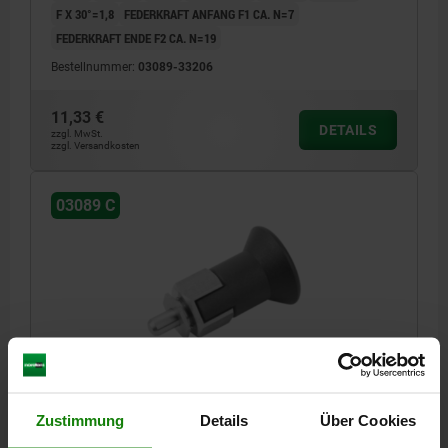
F X 30°=1,8
FEDERKRAFT ANFANG F1 CA. N=7
FEDERKRAFT ENDE F2 CA. N=19
Bestellnummer:
03089-33206
11,33 €
DETAILS
zzgl. MwSt.
zzgl. Versandkosten
03089 C
ARRETIERBOLZEN, GR.1, D1=M10X1, D=5, FORM:C
MIT RASTNUT, FÜR DÜNNWANDIGE TEILE,
EDELSTAHL UNGEHÄRTET, KOMP:THERMOPLAST
Zustimmung
Details
Über Cookies
SCHWARZGRAU RAL7021