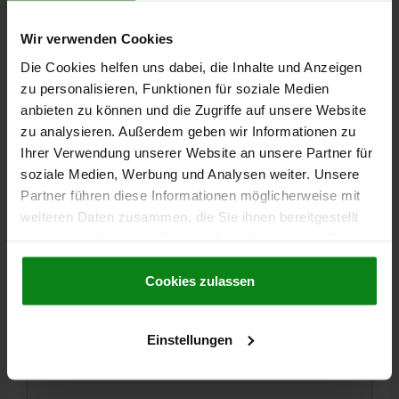
BOLZENDURCHMESSER=5
MATERIAL GRUNDKÖRPER=EDELSTAHL
GEWINDE=M10X1
LÄNGE=46,5
Wir verwenden Cookies
OBERFLÄCHE GRUNDKÖRPER=UNGEHÄRTET
FORM=C
D2=28
Die Cookies helfen uns dabei, die Inhalte und Anzeigen
D3=10
L1=11,5
L2=13
HUB S=5-9
SW1=17
SW2=14
zu personalisieren, Funktionen für soziale Medien
F X 30°=1,3
FEDERKRAFT ANFANG F1 CA. N=6
anbieten zu können und die Zugriffe auf unsere Website
FEDERKRAFT ENDE F2 CA. N=15
zu analysieren. Außerdem geben wir Informationen zu
Bestellnummer:
03089-313105
Ihrer Verwendung unserer Website an unsere Partner für
soziale Medien, Werbung und Analysen weiter. Unsere
15,52 €
DETAILS
Partner führen diese Informationen möglicherweise mit
zzgl. MwSt.
zzgl. Versandkosten
weiteren Daten zusammen, die Sie ihnen bereitgestellt
haben oder die sie im Rahmen Ihrer Nutzung der Dienste
03089 C
gesammelt haben.
Cookie Richtlinien
Impressum
|
Datenschutz
|
AGB
Cookies zulassen
Einstellungen