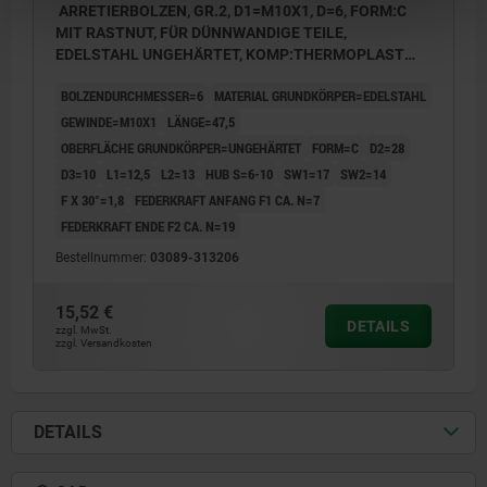
ARRETIERBOLZEN, GR.2, D1=M10X1, D=6, FORM:C
MIT RASTNUT, FÜR DÜNNWANDIGE TEILE,
EDELSTAHL UNGEHÄRTET, KOMP:THERMOPLAST
SCHWARZGRAU RAL7021
BOLZENDURCHMESSER=6
MATERIAL GRUNDKÖRPER=EDELSTAHL
GEWINDE=M10X1
LÄNGE=47,5
OBERFLÄCHE GRUNDKÖRPER=UNGEHÄRTET
FORM=C
D2=28
D3=10
L1=12,5
L2=13
HUB S=6-10
SW1=17
SW2=14
F X 30°=1,8
FEDERKRAFT ANFANG F1 CA. N=7
FEDERKRAFT ENDE F2 CA. N=19
Bestellnummer:
03089-313206
15,52 €
DETAILS
zzgl. MwSt.
zzgl. Versandkosten
DETAILS