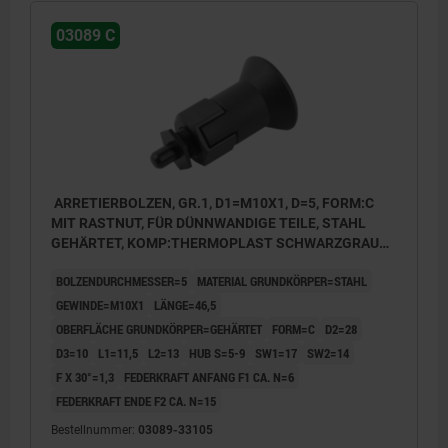
03089 C
ARRETIERBOLZEN, GR.1, D1=M10X1, D=5, FORM:C
MIT RASTNUT, FÜR DÜNNWANDIGE TEILE, STAHL
GEHÄRTET, KOMP:THERMOPLAST SCHWARZGRAU
RAL7021
BOLZENDURCHMESSER=5
MATERIAL GRUNDKÖRPER=STAHL
GEWINDE=M10X1
LÄNGE=46,5
OBERFLÄCHE GRUNDKÖRPER=GEHÄRTET
FORM=C
D2=28
D3=10
L1=11,5
L2=13
HUB S=5-9
SW1=17
SW2=14
F X 30°=1,3
FEDERKRAFT ANFANG F1 CA. N=6
FEDERKRAFT ENDE F2 CA. N=15
Bestellnummer:
03089-33105