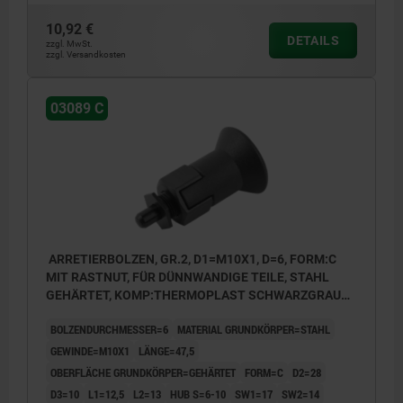
10,92 €
DETAILS
zzgl. MwSt.
zzgl. Versandkosten
03089 C
ARRETIERBOLZEN, GR.2, D1=M10X1, D=6, FORM:C
MIT RASTNUT, FÜR DÜNNWANDIGE TEILE, STAHL
GEHÄRTET, KOMP:THERMOPLAST SCHWARZGRAU
RAL7021
BOLZENDURCHMESSER=6
MATERIAL GRUNDKÖRPER=STAHL
GEWINDE=M10X1
LÄNGE=47,5
OBERFLÄCHE GRUNDKÖRPER=GEHÄRTET
FORM=C
D2=28
D3=10
L1=12,5
L2=13
HUB S=6-10
SW1=17
SW2=14