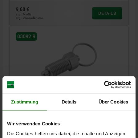
9,68 €
DETAILS
zzgl. MwSt.
zzgl. Versandkosten
03092 R
ARRETIERBOLZEN OHNE RASTNUT GR.0 D1=M08X1,
D=4, FORM:R, EDELSTAHL GEHÄRTET
Zustimmung
Details
Über Cookies
BOLZENDURCHMESSER=4
MATERIAL GRUNDKÖRPER=EDELSTAHL
GEWINDE=M8X1
LÄNGE=40
FORM=R
KONTERMUTTER=OHNE KONTERMUTTER
Wir verwenden Cookies
OBERFLÄCHE GRUNDKÖRPER=GEHÄRTET
D4=15
L1=15
L2=6
Die Cookies helfen uns dabei, die Inhalte und Anzeigen
L4=13
HUB S=4
SW1=10
F X 30°=1