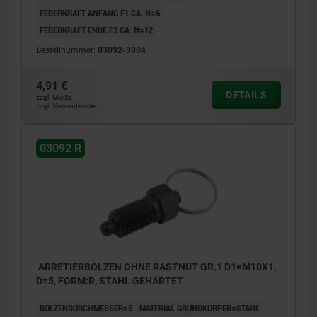
FEDERKRAFT ANFANG F1 CA. N=6
FEDERKRAFT ENDE F2 CA. N=12
Bestellnummer:
03092-3004
4,91 €
DETAILS
zzgl. MwSt.
zzgl. Versandkosten
03092 R
ARRETIERBOLZEN OHNE RASTNUT GR.1 D1=M10X1,
D=5, FORM:R, STAHL GEHÄRTET
BOLZENDURCHMESSER=5
MATERIAL GRUNDKÖRPER=STAHL