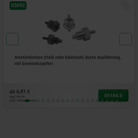
NEU
03089
ng,
Premium - Arretierbolzen Stahl oder Edelstahl mit
Kunststoff-Pilzgriff und konischem Arretierstift
ab
16,87 €
ILS
DET
zzgl. MwSt.
zzgl. Versandkosten