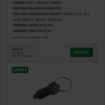
GEWINDE=M10X1
LÄNGE=52
FORM=R
KONTERMUTTER=OHNE KONTERMUTTER
OBERFLÄCHE GRUNDKÖRPER=GEHÄRTET
D4=23
L1=17
L2=7
L4=15
HUB S=5
SW1=13
F X 30°=1,3
FEDERKRAFT ANFANG F1 CA. N=5
FEDERKRAFT ENDE F2 CA. N=12
Bestellnummer:
03092-3105
4,66 €
DETAILS
zzgl. MwSt.
zzgl. Versandkosten
03092 R