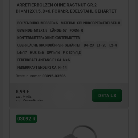
ARRETIERBOLZEN OHNE RASTNUT GR.2
D1=M12X1,5, D=6, FORM:R, EDELSTAHL GEHÄRTET
BOLZENDURCHMESSER=6
MATERIAL GRUNDKÖRPER=EDELSTAHL
GEWINDE=M12X1,5
LÄNGE=57
FORM=R
KONTERMUTTER=OHNE KONTERMUTTER
OBERFLÄCHE GRUNDKÖRPER=GEHÄRTET
D4=23
L1=20
L2=8
L4=17
HUB S=6
SW1=14
F X 30°=1,8
FEDERKRAFT ANFANG F1 CA. N=6
FEDERKRAFT ENDE F2 CA. N=14
Bestellnummer:
03092-03206
8,99 €
DETAILS
zzgl. MwSt.
zzgl. Versandkosten
03092 R