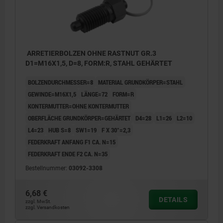
ARRETIERBOLZEN OHNE RASTNUT GR.3
D1=M16X1,5, D=8, FORM:R, STAHL GEHÄRTET
BOLZENDURCHMESSER=8
MATERIAL GRUNDKÖRPER=STAHL
GEWINDE=M16X1,5
LÄNGE=72
FORM=R
KONTERMUTTER=OHNE KONTERMUTTER
OBERFLÄCHE GRUNDKÖRPER=GEHÄRTET
D4=28
L1=26
L2=10
L4=23
HUB S=8
SW1=19
F X 30°=2,3
FEDERKRAFT ANFANG F1 CA. N=15
FEDERKRAFT ENDE F2 CA. N=35
Bestellnummer:
03092-3308
6,68 €
DETAILS
zzgl. MwSt.
zzgl. Versandkosten