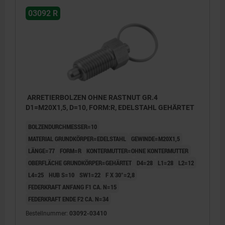
03092 R
ARRETIERBOLZEN OHNE RASTNUT GR.4
D1=M20X1,5, D=10, FORM:R, EDELSTAHL GEHÄRTET
BOLZENDURCHMESSER=10
MATERIAL GRUNDKÖRPER=EDELSTAHL
GEWINDE=M20X1,5
LÄNGE=77
FORM=R
KONTERMUTTER=OHNE KONTERMUTTER
OBERFLÄCHE GRUNDKÖRPER=GEHÄRTET
D4=28
L1=28
L2=12
L4=25
HUB S=10
SW1=22
F X 30°=2,8
FEDERKRAFT ANFANG F1 CA. N=15
FEDERKRAFT ENDE F2 CA. N=34
Bestellnummer:
03092-03410