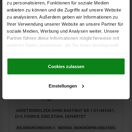
zu personalisieren, Funktionen für soziale Medien
FEDERKRAFT ANFANG F1 CA. N=6
anbieten zu können und die Zugriffe auf unsere Website
FEDERKRAFT ENDE F2 CA. N=12
zu analysieren. Außerdem geben wir Informationen zu
Bestellnummer:
03092-03004
Ihrer Verwendung unserer Website an unsere Partner für
soziale Medien, Werbung und Analysen weiter. Unsere
7,99 €
Partner führen diese Informationen möglicherweise mit
DETAILS
zzgl. MwSt.
zzgl. Versandkosten
weiteren Daten zusammen, die Sie ihnen bereitgestellt
haben oder die sie im Rahmen Ihrer Nutzung der Dienste
gesammelt haben.
Cookie Richtlinien
03092 R
Impressum
|
Datenschutz
|
AGB
Cookies zulassen
Einstellungen
ARRETIERBOLZEN OHNE RASTNUT GR.1 D1=M10X1,
D=5, FORM:R, EDELSTAHL GEHÄRTET
BOLZENDURCHMESSER=5
MATERIAL GRUNDKÖRPER=EDELSTAHL