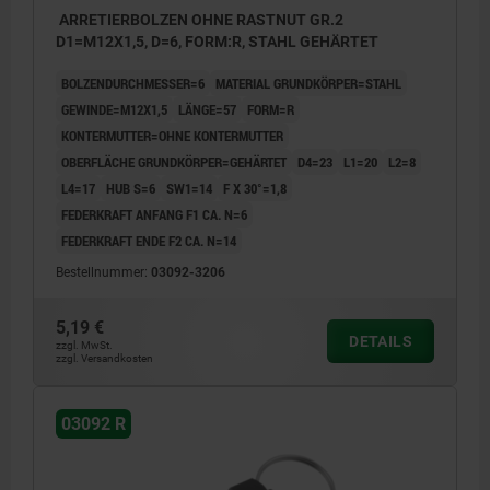
ARRETIERBOLZEN OHNE RASTNUT GR.2
D1=M12X1,5, D=6, FORM:R, STAHL GEHÄRTET
BOLZENDURCHMESSER=6
MATERIAL GRUNDKÖRPER=STAHL
GEWINDE=M12X1,5
LÄNGE=57
FORM=R
KONTERMUTTER=OHNE KONTERMUTTER
OBERFLÄCHE GRUNDKÖRPER=GEHÄRTET
D4=23
L1=20
L2=8
L4=17
HUB S=6
SW1=14
F X 30°=1,8
FEDERKRAFT ANFANG F1 CA. N=6
FEDERKRAFT ENDE F2 CA. N=14
Bestellnummer:
03092-3206
5,19 €
DETAILS
zzgl. MwSt.
zzgl. Versandkosten
03092 R