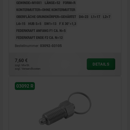
GEWINDE=M10X1
LÄNGE=52
FORM=R
KONTERMUTTER=OHNE KONTERMUTTER
OBERFLÄCHE GRUNDKÖRPER=GEHÄRTET
D4=23
L1=17
L2=7
L4=15
HUB S=5
SW1=13
F X 30°=1,3
FEDERKRAFT ANFANG F1 CA. N=5
FEDERKRAFT ENDE F2 CA. N=12
Bestellnummer:
03092-03105
7,60 €
DETAILS
zzgl. MwSt.
zzgl. Versandkosten
03092 R