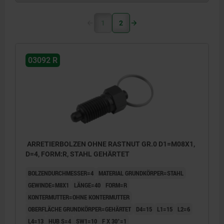
1
2
03092 R
ARRETIERBOLZEN OHNE RASTNUT GR.0 D1=M08X1,
D=4, FORM:R, STAHL GEHÄRTET
BOLZENDURCHMESSER=4
MATERIAL GRUNDKÖRPER=STAHL
GEWINDE=M8X1
LÄNGE=40
FORM=R
KONTERMUTTER=OHNE KONTERMUTTER
OBERFLÄCHE GRUNDKÖRPER=GEHÄRTET
D4=15
L1=15
L2=6
L4=13
HUB S=4
SW1=10
F X 30°=1