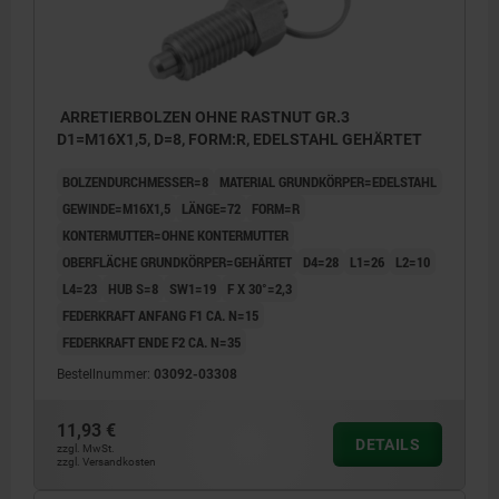
ARRETIERBOLZEN OHNE RASTNUT GR.3
D1=M16X1,5, D=8, FORM:R, EDELSTAHL GEHÄRTET
BOLZENDURCHMESSER=8
MATERIAL GRUNDKÖRPER=EDELSTAHL
GEWINDE=M16X1,5
LÄNGE=72
FORM=R
KONTERMUTTER=OHNE KONTERMUTTER
OBERFLÄCHE GRUNDKÖRPER=GEHÄRTET
D4=28
L1=26
L2=10
L4=23
HUB S=8
SW1=19
F X 30°=2,3
FEDERKRAFT ANFANG F1 CA. N=15
FEDERKRAFT ENDE F2 CA. N=35
Bestellnummer:
03092-03308
11,93 €
DETAILS
zzgl. MwSt.
zzgl. Versandkosten