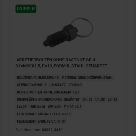
03092 R
ARRETIERBOLZEN OHNE RASTNUT GR.4
D1=M20X1,5, D=10, FORM:R, STAHL GEHÄRTET
BOLZENDURCHMESSER=10
MATERIAL GRUNDKÖRPER=STAHL
GEWINDE=M20X1,5
LÄNGE=77
FORM=R
KONTERMUTTER=OHNE KONTERMUTTER
OBERFLÄCHE GRUNDKÖRPER=GEHÄRTET
D4=28
L1=28
L2=12
L4=25
HUB S=10
SW1=22
F X 30°=2,8
FEDERKRAFT ANFANG F1 CA. N=15
FEDERKRAFT ENDE F2 CA. N=34
Bestellnummer:
03092-3410