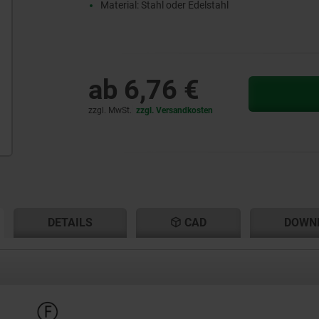
Material: Stahl oder Edelstahl
ab
6,76 €
zzgl. MwSt.
zzgl. Versandkosten
ENT
ENT
DETAILS
CAD
DOWN