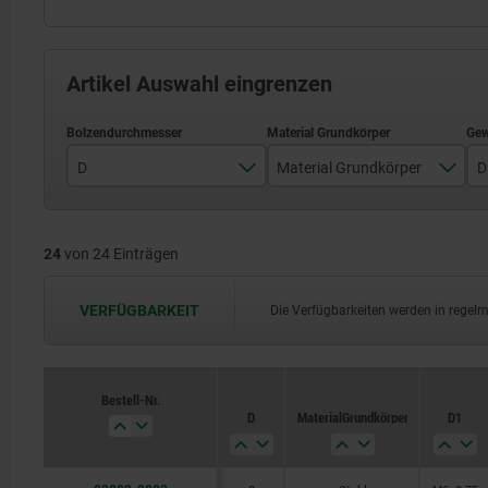
Artikel Auswahl eingrenzen
D
Material Grundkörper
D
3
Edelstahl
24
von 24 Einträgen
4
Stahl
5
VERFÜGBARKEIT
Die Verfügbarkeiten werden in regel
6
8
Bestell-Nr.
Bestell-Nr.
D
D
Material Grundkörper
Material Grundkörper
D1
D1
10
12