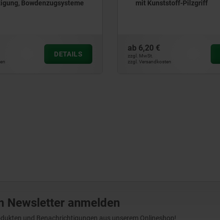
tigung, Bowdenzugsysteme
mit Kunststoff-Pilzgriff
ab
6,20 €
DETAILS
zzgl. MwSt.
ten
zzgl. Versandkosten
m Newsletter anmelden
Produkten und Benachrichtigungen aus unserem Onlineshop!