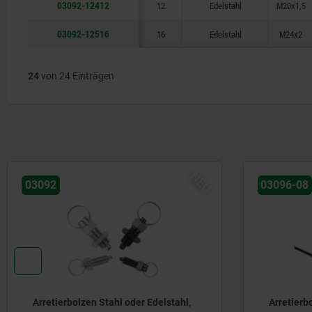
03092-12412
12
Edelstahl
M20x1,5
03092-12516
16
Edelstahl
M24x2
24
von 24 Einträgen
NEU
03092
03096-08
Arretierbolzen Stahl oder Edelstahl,
Arretierb