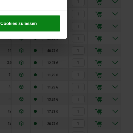
8
17
6
14
19
1,8
6
13,94 €
12
23
8
19
24
2,3
15
18,71 €
Cookies zulassen
12
25
10
22
30
2,8
15
28,05 €
12
25
12
22
30
2,8
15
30,85 €
14
28
16
27
36
3,2
20
46,74 €
3,5
10
3,5
8
10
0,8
4,5
12,37 €
7
13
4
10
13
1
6
11,79 €
8
15
5
13
17
1,3
5
11,23 €
8
17
6
14
19
1,8
6
13,24 €
12
23
8
19
24
2,3
15
17,78 €
12
25
10
22
30
2,8
15
26,74 €