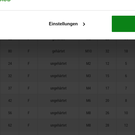
42
F
gehärtet
M6
20
8
56
F
gehärtet
M8
26
10
Einstellungen
62
F
gehärtet
M8
28
12
66
F
gehärtet
M8
28
14
80
F
gehärtet
M10
32
18
24
F
ungehärtet
M2
12
5
32
F
ungehärtet
M3
15
6
37
F
ungehärtet
M4
17
7
42
F
ungehärtet
M6
20
8
56
F
ungehärtet
M8
26
10
62
F
ungehärtet
M8
28
12