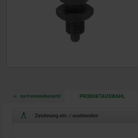
CURR
CURR
PRODUKTAUSWAHL
zur Formenübersicht
TAB:
TAB:
Zeichnung ein- / ausblenden