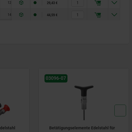
12
25
12
22
30
2,8
15
29,43 €
14
28
16
27
36
3,2
20
44,59 €
03096-07
Edelstahl
Betätigungselemente Edelstahl für