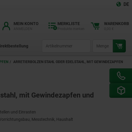
DE
MEIN KONTO
MERKLISTE
WARENKORB
ANMELDEN
Produkte merken
0,00 €
productCode
qty
irektbestellung
APFEN
ARRETIERBOLZEN STAHL ODER EDELSTAHL, MIT GEWINDEZAPFEN
lstahl, mit Gewindezapfen und
tellen und Einrasten
orrichtungsbau, Messtechnik, Haushalt