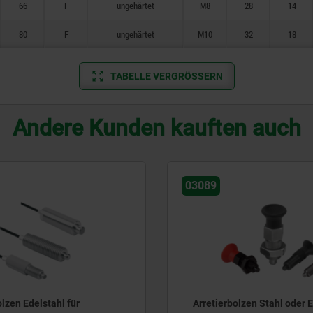
66
F
ungehärtet
M8
28
14
80
F
ungehärtet
M10
32
18
TABELLE VERGRÖSSERN
Andere Kunden kauften auch
03089
olzen Edelstahl für
Arretierbolzen Stahl oder 