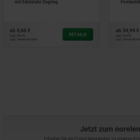
mit Edelstahl-Zugring
Fernbetä
ab
4,66 €
ab
34,94 €
DETAILS
zzgl. MwSt.
zzgl. MwSt.
zzgl. Versandkosten
zzgl. Versandkos
Jetzt zum norele
Erhalten Sie als Erstes Neuigkeiten zu unseren 