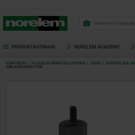
text.skipToContent
text.skipToNavigation
PRODUKTAUSWAHL
NORELEM ACADEMY
STARTSEITE
FLEXIBLES NORMTEILESYSTEM
03000
RASTBOLZEN, A
UND KONTERMUTTER