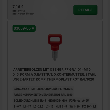
7,16 €
DETAILS
zzgl. MwSt.
zzgl. Versandkosten
03089-05 A
ARRETIERBOLZEN MIT ÖSENGRIFF GR.1 D1=M10,
D=5, FORM:A O.RASTNUT, O.KONTERMUTTER, STAHL
UNGEHÄRTET, KOMP:THERMOPLAST ROT RAL3020
LÄNGE=52,2
MATERIAL GRUNDKÖRPER=STAHL
FARBE KOMPONENTE=VERKEHRSROT RAL 3020
BOLZENDURCHMESSER=5
GEWINDE=M10
FORM=A
A=25
B=6,7
L1=17
L2=28,5
L3=15
HUB S=5
SW1=10
F X 30°=1,3