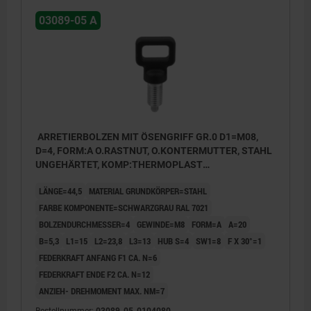
03089-05 A
ARRETIERBOLZEN MIT ÖSENGRIFF GR.0 D1=M08,
D=4, FORM:A O.RASTNUT, O.KONTERMUTTER, STAHL
UNGEHÄRTET, KOMP:THERMOPLAST
SCHWARZGRAU RAL7021
LÄNGE=44,5
MATERIAL GRUNDKÖRPER=STAHL
FARBE KOMPONENTE=SCHWARZGRAU RAL 7021
BOLZENDURCHMESSER=4
GEWINDE=M8
FORM=A
A=20
B=5,3
L1=15
L2=23,8
L3=13
HUB S=4
SW1=8
F X 30°=1
FEDERKRAFT ANFANG F1 CA. N=6
FEDERKRAFT ENDE F2 CA. N=12
ANZIEH- DREHMOMENT MAX. NM=7
Form A: ohne Rastnut, ohne Kontermutter
Bestellnummer:
03089-05-0104080