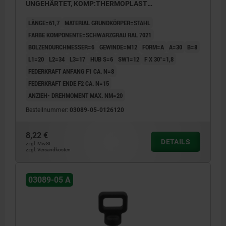
UNGEHÄRTET, KOMP:THERMOPLAST
SCHWARZGRAU RAL7021
LÄNGE=61,7
MATERIAL GRUNDKÖRPER=STAHL
FARBE KOMPONENTE=SCHWARZGRAU RAL 7021
BOLZENDURCHMESSER=6
GEWINDE=M12
FORM=A
A=30
B=8
L1=20
L2=34
L3=17
HUB S=6
SW1=12
F X 30°=1,8
FEDERKRAFT ANFANG F1 CA. N=8
FEDERKRAFT ENDE F2 CA. N=15
ANZIEH- DREHMOMENT MAX. NM=20
Bestellnummer:
03089-05-0126120
8,22 €
DETAILS
zzgl. MwSt.
zzgl. Versandkosten
03089-05 A