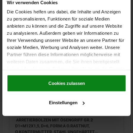
Wir verwenden Cookies
FEDERKRAFT ANFANG F1 CA. N=6
Die Cookies helfen uns dabei, die Inhalte und Anzeigen
FEDERKRAFT ENDE F2 CA. N=12
zu personalisieren, Funktionen für soziale Medien
ANZIEH- DREHMOMENT MAX. NM=15
anbieten zu können und die Zugriffe auf unsere Website
Bestellnummer:
03089-05-0115101
zu analysieren. Außerdem geben wir Informationen zu
Ihrer Verwendung unserer Website an unsere Partner für
7,70 €
soziale Medien, Werbung und Analysen weiter. Unsere
DETAILS
zzgl. MwSt.
zzgl. Versandkosten
Partner führen diese Informationen möglicherweise mit
weiteren Daten zusammen, die Sie ihnen bereitgestellt
haben oder die sie im Rahmen Ihrer Nutzung der Dienste
03089-05 A
gesammelt haben.
Cookie Richtlinien
Impressum
|
Datenschutz
|
AGB
Cookies zulassen
Einstellungen
ARRETIERBOLZEN MIT ÖSENGRIFF GR.2
D1=M12X1,5, D=6, FORM:A O.RASTNUT,
O.KONTERMUTTER, STAHL UNGEHÄRTET,