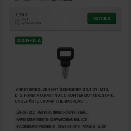
Form B: ohne Rastnut, mit Kontermutter
Form C: mit Rastnut, ohne Kontermutter
7,16 €
DETAILS
zzgl. MwSt.
Form D: mit Rastnut, mit Kontermutter
zzgl. Versandkosten
03089-05 A
ARRETIERBOLZEN MIT ÖSENGRIFF GR.1 D1=M10,
D=5, FORM:A O.RASTNUT, O.KONTERMUTTER, STAHL
UNGEHÄRTET, KOMP:THERMOPLAST
SCHWARZGRAU RAL7021
LÄNGE=52,2
MATERIAL GRUNDKÖRPER=STAHL
FARBE KOMPONENTE=SCHWARZGRAU RAL 7021
BOLZENDURCHMESSER=5
GEWINDE=M10
FORM=A
A=25