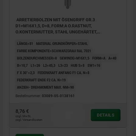
ARRETIERBOLZEN MIT ÖSENGRIFF GR.3
D1=M16X1,5, D=8, FORM:A O.RASTNUT,
O.KONTERMUTTER, STAHL UNGEHÄRTET,
KOMP:THERMOPLAST SCHWARZGRAU RAL7021
LÄNGE=81
MATERIAL GRUNDKÖRPER=STAHL
FARBE KOMPONENTE=SCHWARZGRAU RAL 7021
BOLZENDURCHMESSER=8
GEWINDE=M16X1,5
FORM=A
A=40
B=10,7
L1=26
L2=45,3
L3=23
HUB S=8
SW1=16
F X 30°=2,3
FEDERKRAFT ANFANG F1 CA. N=8
FEDERKRAFT ENDE F2 CA. N=19
ANZIEH- DREHMOMENT MAX. NM=90
Bestellnummer:
03089-05-0138161
8,76 €
DETAILS
zzgl. MwSt.
zzgl. Versandkosten