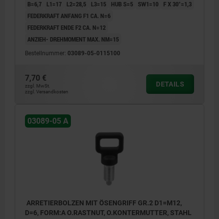
B=6,7
L1=17
L2=28,5
L3=15
HUB S=5
SW1=10
F X 30°=1,3
FEDERKRAFT ANFANG F1 CA. N=6
FEDERKRAFT ENDE F2 CA. N=12
ANZIEH- DREHMOMENT MAX. NM=15
Bestellnummer:
03089-05-0115100
7,70 €
DETAILS
zzgl. MwSt.
zzgl. Versandkosten
03089-05 A
ARRETIERBOLZEN MIT ÖSENGRIFF GR.2 D1=M12,
D=6, FORM:A O.RASTNUT, O.KONTERMUTTER, STAHL