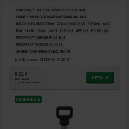
KOMP:THERMOPLAST SCHWARZGRAU RAL7021
LÄNGE=61,7
MATERIAL GRUNDKÖRPER=STAHL
FARBE KOMPONENTE=SCHWARZGRAU RAL 7021
BOLZENDURCHMESSER=6
GEWINDE=M12X1,5
FORM=A
A=30
B=8
L1=20
L2=34
L3=17
HUB S=6
SW1=12
F X 30°=1,8
FEDERKRAFT ANFANG F1 CA. N=8
FEDERKRAFT ENDE F2 CA. N=15
ANZIEH- DREHMOMENT MAX. NM=20
Bestellnummer:
03089-05-0126121
8,22 €
DETAILS
zzgl. MwSt.
zzgl. Versandkosten
03089-05 A