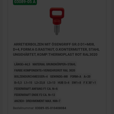
03089-05 A
ARRETIERBOLZEN MIT ÖSENGRIFF GR.0 D1=M08,
D=4, FORM:A O.RASTNUT, O.KONTERMUTTER, STAHL
UNGEHÄRTET, KOMP:THERMOPLAST ROT RAL3020
LÄNGE=44,5
MATERIAL GRUNDKÖRPER=STAHL
FARBE KOMPONENTE=VERKEHRSROT RAL 3020
BOLZENDURCHMESSER=4
GEWINDE=M8
FORM=A
A=20
B=5,3
L1=15
L2=23,8
L3=13
HUB S=4
SW1=8
F X 30°=1
FEDERKRAFT ANFANG F1 CA. N=6
FEDERKRAFT ENDE F2 CA. N=12
ANZIEH- DREHMOMENT MAX. NM=7
Bestellnummer:
03089-05-010408084