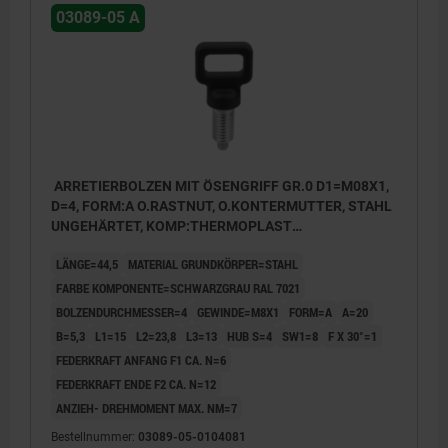
03089-05 A
ARRETIERBOLZEN MIT ÖSENGRIFF GR.0 D1=M08X1,
D=4, FORM:A O.RASTNUT, O.KONTERMUTTER, STAHL
UNGEHÄRTET, KOMP:THERMOPLAST
SCHWARZGRAU RAL7021
LÄNGE=44,5
MATERIAL GRUNDKÖRPER=STAHL
FARBE KOMPONENTE=SCHWARZGRAU RAL 7021
BOLZENDURCHMESSER=4
GEWINDE=M8X1
FORM=A
A=20
B=5,3
L1=15
L2=23,8
L3=13
HUB S=4
SW1=8
F X 30°=1
FEDERKRAFT ANFANG F1 CA. N=6
FEDERKRAFT ENDE F2 CA. N=12
ANZIEH- DREHMOMENT MAX. NM=7
Bestellnummer:
03089-05-0104081