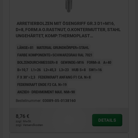
ARRETIERBOLZEN MIT ÖSENGRIFF GR.3 D1=M16,
D=8, FORM:A O.RASTNUT, O.KONTERMUTTER, STAHL
UNGEHÄRTET, KOMP:THERMOPLAST
SCHWARZGRAU RAL7021
LÄNGE=81
MATERIAL GRUNDKÖRPER=STAHL
FARBE KOMPONENTE=SCHWARZGRAU RAL 7021
BOLZENDURCHMESSER=8
GEWINDE=M16
FORM=A
A=40
B=10,7
L1=26
L2=45,3
L3=23
HUB S=8
SW1=16
F X 30°=2,3
FEDERKRAFT ANFANG F1 CA. N=8
FEDERKRAFT ENDE F2 CA. N=19
ANZIEH- DREHMOMENT MAX. NM=90
Bestellnummer:
03089-05-0138160
8,76 €
DETAILS
zzgl. MwSt.
zzgl. Versandkosten