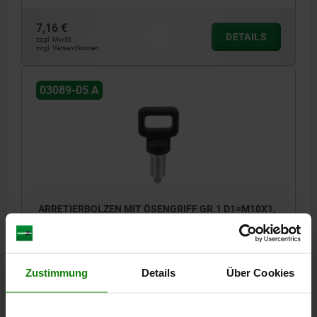
7,16 €
DETAILS
zzgl. MwSt.
zzgl. Versandkosten
03089-05 A
ARRETIERBOLZEN MIT ÖSENGRIFF GR.1 D1=M10X1,
D=5, FORM:A O.RASTNUT, O.KONTERMUTTER, STAHL
UNGEHÄRTET, KOMP:THERMOPLAST
SCHWARZGRAU RAL7021
LÄNGE=52,2
MATERIAL GRUNDKÖRPER=STAHL
Zustimmung
Details
Über Cookies
FARBE KOMPONENTE=SCHWARZGRAU RAL 7021
BOLZENDURCHMESSER=5
GEWINDE=M10X1
FORM=A
A=25
B=6,7
L1=17
L2=28,5
L3=15
HUB S=5
SW1=10
F X 30°=1,3