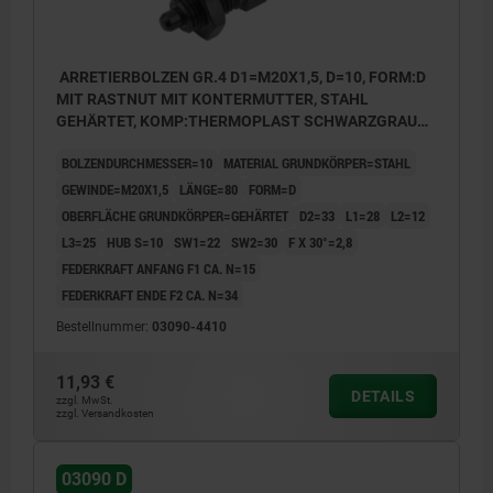
ARRETIERBOLZEN GR.4 D1=M20X1,5, D=10, FORM:D
MIT RASTNUT MIT KONTERMUTTER, STAHL
GEHÄRTET, KOMP:THERMOPLAST SCHWARZGRAU
RAL7021, DECKEL:SCHWARZGRAU RAL7021
BOLZENDURCHMESSER=10
MATERIAL GRUNDKÖRPER=STAHL
GEWINDE=M20X1,5
LÄNGE=80
FORM=D
OBERFLÄCHE GRUNDKÖRPER=GEHÄRTET
D2=33
L1=28
L2=12
L3=25
HUB S=10
SW1=22
SW2=30
F X 30°=2,8
FEDERKRAFT ANFANG F1 CA. N=15
FEDERKRAFT ENDE F2 CA. N=34
Bestellnummer:
03090-4410
11,93 €
DETAILS
zzgl. MwSt.
zzgl. Versandkosten
03090 D