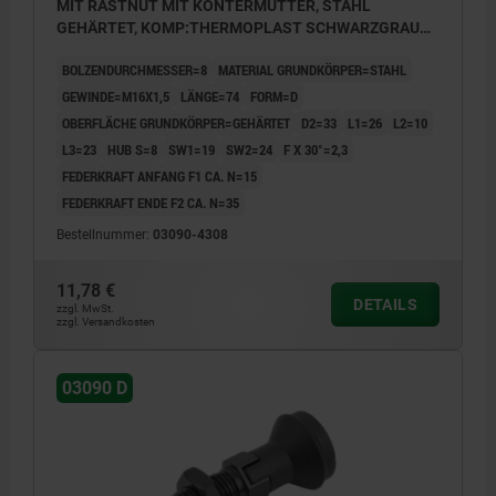
MIT RASTNUT MIT KONTERMUTTER, STAHL
GEHÄRTET, KOMP:THERMOPLAST SCHWARZGRAU
RAL7021, DECKEL:SCHWARZGRAU RAL7021
BOLZENDURCHMESSER=8
MATERIAL GRUNDKÖRPER=STAHL
GEWINDE=M16X1,5
LÄNGE=74
FORM=D
OBERFLÄCHE GRUNDKÖRPER=GEHÄRTET
D2=33
L1=26
L2=10
L3=23
HUB S=8
SW1=19
SW2=24
F X 30°=2,3
FEDERKRAFT ANFANG F1 CA. N=15
FEDERKRAFT ENDE F2 CA. N=35
Bestellnummer:
03090-4308
11,78 €
DETAILS
zzgl. MwSt.
zzgl. Versandkosten
03090 D