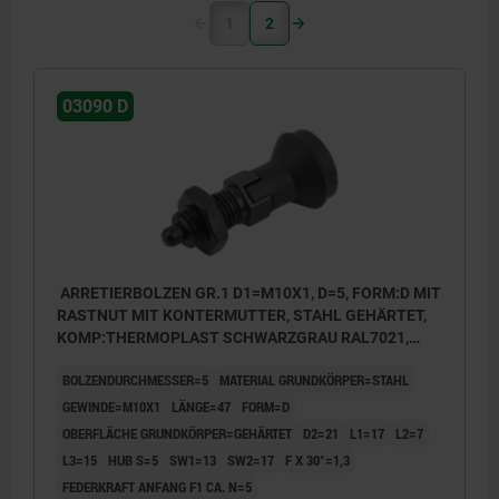
1
2
03090 D
ARRETIERBOLZEN GR.1 D1=M10X1, D=5, FORM:D MIT
RASTNUT MIT KONTERMUTTER, STAHL GEHÄRTET,
KOMP:THERMOPLAST SCHWARZGRAU RAL7021,
DECKEL:SCHWARZGRAU RAL7021
BOLZENDURCHMESSER=5
MATERIAL GRUNDKÖRPER=STAHL
GEWINDE=M10X1
LÄNGE=47
FORM=D
OBERFLÄCHE GRUNDKÖRPER=GEHÄRTET
D2=21
L1=17
L2=7
L3=15
HUB S=5
SW1=13
SW2=17
F X 30°=1,3
FEDERKRAFT ANFANG F1 CA. N=5