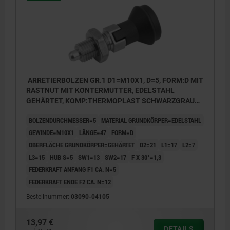
ARRETIERBOLZEN GR.1 D1=M10X1, D=5, FORM:D MIT
RASTNUT MIT KONTERMUTTER, EDELSTAHL
GEHÄRTET, KOMP:THERMOPLAST SCHWARZGRAU
RAL7021, DECKEL:SCHWARZGRAU RAL7021
BOLZENDURCHMESSER=5
MATERIAL GRUNDKÖRPER=EDELSTAHL
GEWINDE=M10X1
LÄNGE=47
FORM=D
OBERFLÄCHE GRUNDKÖRPER=GEHÄRTET
D2=21
L1=17
L2=7
L3=15
HUB S=5
SW1=13
SW2=17
F X 30°=1,3
FEDERKRAFT ANFANG F1 CA. N=5
FEDERKRAFT ENDE F2 CA. N=12
Bestellnummer:
03090-04105
13,97 €
DETAILS