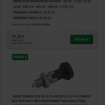
OBERFLÄCHE GRUNDKÖRPER=GEHÄRTET
D2=33
L1=26
L2=10
L3=23
HUB S=8
SW1=19
SW2=24
F X 30°=2,3
FEDERKRAFT ANFANG F1 CA. N=15
FEDERKRAFT ENDE F2 CA. N=35
Bestellnummer:
03090-04308
21,28 €
DETAILS
zzgl. MwSt.
zzgl. Versandkosten
03090 D
ARRETIERBOLZEN GR.4 D1=M20X1,5, D=10, FORM:D
MIT RASTNUT MIT KONTERMUTTER, EDELSTAHL