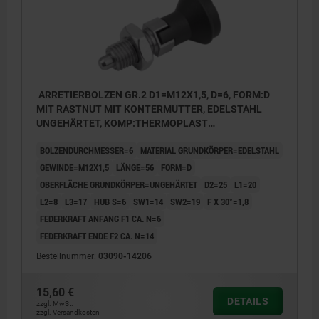
ARRETIERBOLZEN GR.2 D1=M12X1,5, D=6, FORM:D
MIT RASTNUT MIT KONTERMUTTER, EDELSTAHL
UNGEHÄRTET, KOMP:THERMOPLAST
SCHWARZGRAU RAL7021, DECKEL:SCHWARZGRAU
BOLZENDURCHMESSER=6
MATERIAL GRUNDKÖRPER=EDELSTAHL
RAL7021
GEWINDE=M12X1,5
LÄNGE=56
FORM=D
OBERFLÄCHE GRUNDKÖRPER=UNGEHÄRTET
D2=25
L1=20
L2=8
L3=17
HUB S=6
SW1=14
SW2=19
F X 30°=1,8
FEDERKRAFT ANFANG F1 CA. N=6
FEDERKRAFT ENDE F2 CA. N=14
Bestellnummer:
03090-14206
15,60 €
DETAILS
zzgl. MwSt.
zzgl. Versandkosten