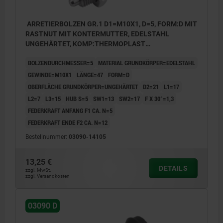
ARRETIERBOLZEN GR.1 D1=M10X1, D=5, FORM:D MIT
RASTNUT MIT KONTERMUTTER, EDELSTAHL
UNGEHÄRTET, KOMP:THERMOPLAST
SCHWARZGRAU RAL7021, DECKEL:SCHWARZGRAU
BOLZENDURCHMESSER=5
MATERIAL GRUNDKÖRPER=EDELSTAHL
RAL7021
GEWINDE=M10X1
LÄNGE=47
FORM=D
OBERFLÄCHE GRUNDKÖRPER=UNGEHÄRTET
D2=21
L1=17
L2=7
L3=15
HUB S=5
SW1=13
SW2=17
F X 30°=1,3
FEDERKRAFT ANFANG F1 CA. N=5
FEDERKRAFT ENDE F2 CA. N=12
Bestellnummer:
03090-14105
13,25 €
DETAILS
zzgl. MwSt.
zzgl. Versandkosten
03090 D