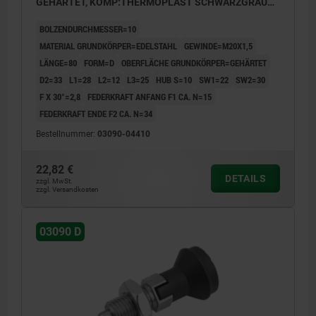
GEHÄRTET, KOMP:THERMOPLAST SCHWARZGRAU
RAL7021, DECKEL:SCHWARZGRAU RAL7021
BOLZENDURCHMESSER=10
MATERIAL GRUNDKÖRPER=EDELSTAHL
GEWINDE=M20X1,5
LÄNGE=80
FORM=D
OBERFLÄCHE GRUNDKÖRPER=GEHÄRTET
D2=33
L1=28
L2=12
L3=25
HUB S=10
SW1=22
SW2=30
F X 30°=2,8
FEDERKRAFT ANFANG F1 CA. N=15
FEDERKRAFT ENDE F2 CA. N=34
Bestellnummer:
03090-04410
22,82 €
DETAILS
zzgl. MwSt.
zzgl. Versandkosten
03090 D