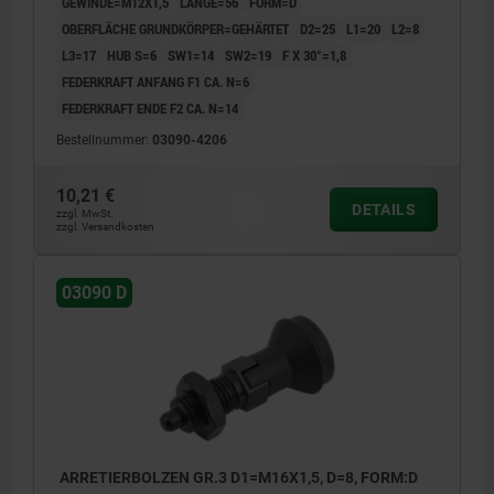
GEWINDE=M12X1,5
LÄNGE=56
FORM=D
OBERFLÄCHE GRUNDKÖRPER=GEHÄRTET
D2=25
L1=20
L2=8
L3=17
HUB S=6
SW1=14
SW2=19
F X 30°=1,8
FEDERKRAFT ANFANG F1 CA. N=6
FEDERKRAFT ENDE F2 CA. N=14
Bestellnummer:
03090-4206
10,21 €
DETAILS
zzgl. MwSt.
zzgl. Versandkosten
03090 D
ARRETIERBOLZEN GR.3 D1=M16X1,5, D=8, FORM:D