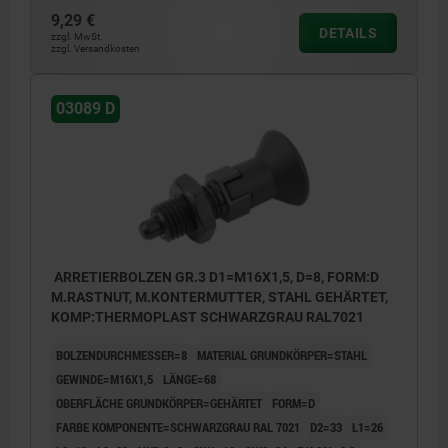
9,29 €
DETAILS
zzgl. MwSt.
zzgl. Versandkosten
03089 D
ARRETIERBOLZEN GR.3 D1=M16X1,5, D=8, FORM:D
M.RASTNUT, M.KONTERMUTTER, STAHL GEHÄRTET,
KOMP:THERMOPLAST SCHWARZGRAU RAL7021
BOLZENDURCHMESSER=8
MATERIAL GRUNDKÖRPER=STAHL
GEWINDE=M16X1,5
LÄNGE=68
OBERFLÄCHE GRUNDKÖRPER=GEHÄRTET
FORM=D
FARBE KOMPONENTE=SCHWARZGRAU RAL 7021
D2=33
L1=26