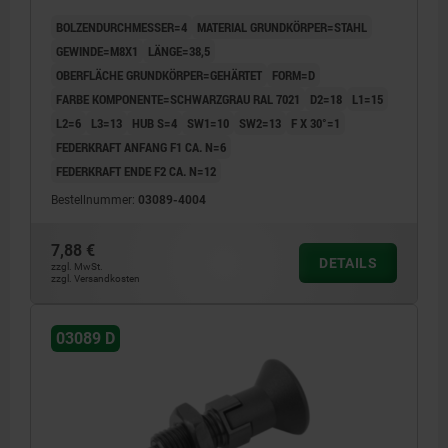
BOLZENDURCHMESSER=4
MATERIAL GRUNDKÖRPER=STAHL
GEWINDE=M8X1
LÄNGE=38,5
OBERFLÄCHE GRUNDKÖRPER=GEHÄRTET
FORM=D
FARBE KOMPONENTE=SCHWARZGRAU RAL 7021
D2=18
L1=15
L2=6
L3=13
HUB S=4
SW1=10
SW2=13
F X 30°=1
FEDERKRAFT ANFANG F1 CA. N=6
FEDERKRAFT ENDE F2 CA. N=12
Bestellnummer:
03089-4004
7,88 €
DETAILS
zzgl. MwSt.
zzgl. Versandkosten
03089 D