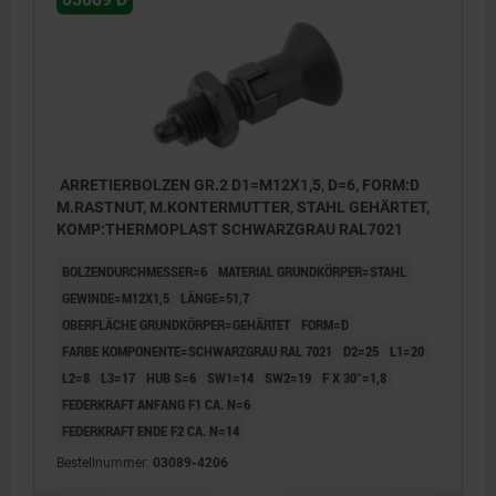
ARRETIERBOLZEN GR.2 D1=M12X1,5, D=6, FORM:D
M.RASTNUT, M.KONTERMUTTER, STAHL GEHÄRTET,
KOMP:THERMOPLAST SCHWARZGRAU RAL7021
BOLZENDURCHMESSER=6
MATERIAL GRUNDKÖRPER=STAHL
GEWINDE=M12X1,5
LÄNGE=51,7
OBERFLÄCHE GRUNDKÖRPER=GEHÄRTET
FORM=D
FARBE KOMPONENTE=SCHWARZGRAU RAL 7021
D2=25
L1=20
L2=8
L3=17
HUB S=6
SW1=14
SW2=19
F X 30°=1,8
FEDERKRAFT ANFANG F1 CA. N=6
FEDERKRAFT ENDE F2 CA. N=14
Bestellnummer:
03089-4206