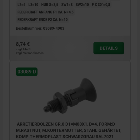
L2=5
L3=10
HUB S=3,5
SW1=8
SW2=10
F X 30°=0,8
FEDERKRAFT ANFANG F1 CA. N=4,5
FEDERKRAFT ENDE F2 CA. N=10
Bestellnummer:
03089-4903
8,74 €
DETAILS
zzgl. MwSt.
zzgl. Versandkosten
03089 D
ARRETIERBOLZEN GR.0 D1=M08X1, D=4, FORM:D
M.RASTNUT, M.KONTERMUTTER, STAHL GEHÄRTET,
KOMP:THERMOPLAST SCHWARZGRAU RAL7021