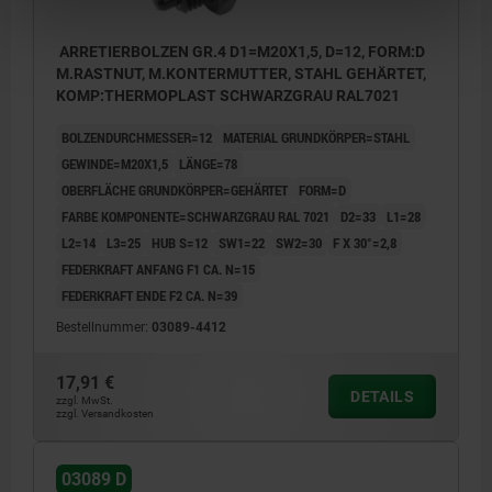
ARRETIERBOLZEN GR.4 D1=M20X1,5, D=12, FORM:D
M.RASTNUT, M.KONTERMUTTER, STAHL GEHÄRTET,
KOMP:THERMOPLAST SCHWARZGRAU RAL7021
BOLZENDURCHMESSER=12
MATERIAL GRUNDKÖRPER=STAHL
GEWINDE=M20X1,5
LÄNGE=78
OBERFLÄCHE GRUNDKÖRPER=GEHÄRTET
FORM=D
FARBE KOMPONENTE=SCHWARZGRAU RAL 7021
D2=33
L1=28
L2=14
L3=25
HUB S=12
SW1=22
SW2=30
F X 30°=2,8
FEDERKRAFT ANFANG F1 CA. N=15
FEDERKRAFT ENDE F2 CA. N=39
Bestellnummer:
03089-4412
17,91 €
DETAILS
zzgl. MwSt.
zzgl. Versandkosten
03089 D