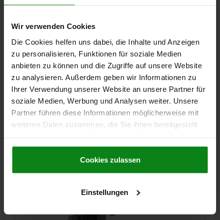
BOLZENDURCHMESSER=10
MATERIAL GRUNDKÖRPER=STAHL
GEWINDE=M20X1,5
LÄNGE=74
Wir verwenden Cookies
OBERFLÄCHE GRUNDKÖRPER=GEHÄRTET
FORM=D
Die Cookies helfen uns dabei, die Inhalte und Anzeigen
FARBE KOMPONENTE=SCHWARZGRAU RAL 7021
D2=33
L1=28
zu personalisieren, Funktionen für soziale Medien
L2=12
L3=25
HUB S=10
SW1=22
SW2=30
F X 30°=2,8
anbieten zu können und die Zugriffe auf unsere Website
FEDERKRAFT ANFANG F1 CA. N=15
zu analysieren. Außerdem geben wir Informationen zu
FEDERKRAFT ENDE F2 CA. N=34
Ihrer Verwendung unserer Website an unsere Partner für
Bestellnummer:
03089-4410
soziale Medien, Werbung und Analysen weiter. Unsere
Partner führen diese Informationen möglicherweise mit
12,67 €
DETAILS
weiteren Daten zusammen, die Sie ihnen bereitgestellt
zzgl. MwSt.
zzgl. Versandkosten
haben oder die sie im Rahmen Ihrer Nutzung der Dienste
gesammelt haben.
Cookie Richtlinien
Impressum
|
Datenschutz
|
AGB
Cookies zulassen
03089 D
Einstellungen