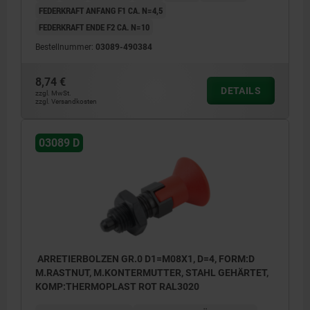
FEDERKRAFT ANFANG F1 CA. N=4,5
FEDERKRAFT ENDE F2 CA. N=10
Bestellnummer:
03089-490384
8,74 €
DETAILS
zzgl. MwSt.
zzgl. Versandkosten
03089 D
ARRETIERBOLZEN GR.0 D1=M08X1, D=4, FORM:D
M.RASTNUT, M.KONTERMUTTER, STAHL GEHÄRTET,
KOMP:THERMOPLAST ROT RAL3020