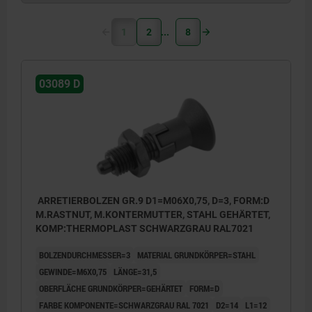
1
2
8
03089 D
ARRETIERBOLZEN GR.9 D1=M06X0,75, D=3, FORM:D
M.RASTNUT, M.KONTERMUTTER, STAHL GEHÄRTET,
KOMP:THERMOPLAST SCHWARZGRAU RAL7021
BOLZENDURCHMESSER=3
MATERIAL GRUNDKÖRPER=STAHL
GEWINDE=M6X0,75
LÄNGE=31,5
OBERFLÄCHE GRUNDKÖRPER=GEHÄRTET
FORM=D
FARBE KOMPONENTE=SCHWARZGRAU RAL 7021
D2=14
L1=12