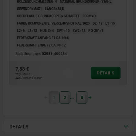
BOLZENDURCHMESSER=4
MATERIAL GRUNDKÖRPER=STAHL
GEWINDE=M8X1
LÄNGE=38,5
OBERFLÄCHE GRUNDKÖRPER=GEHÄRTET
FORM=D
FARBE KOMPONENTE=VERKEHRSROT RAL 3020
D2=18
L1=15
L2=6
L3=13
HUB S=4
SW1=10
SW2=13
F X 30°=1
FEDERKRAFT ANFANG F1 CA. N=6
FEDERKRAFT ENDE F2 CA. N=12
Bestellnummer:
03089-400484
7,88 €
DETAILS
zzgl. MwSt.
zzgl. Versandkosten
1
2
8
DETAILS