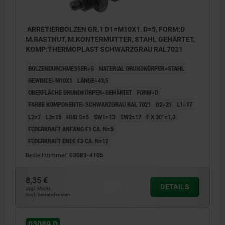
ARRETIERBOLZEN GR.1 D1=M10X1, D=5, FORM:D
M.RASTNUT, M.KONTERMUTTER, STAHL GEHÄRTET,
KOMP:THERMOPLAST SCHWARZGRAU RAL7021
BOLZENDURCHMESSER=5
MATERIAL GRUNDKÖRPER=STAHL
GEWINDE=M10X1
LÄNGE=43,5
OBERFLÄCHE GRUNDKÖRPER=GEHÄRTET
FORM=D
FARBE KOMPONENTE=SCHWARZGRAU RAL 7021
D2=21
L1=17
L2=7
L3=15
HUB S=5
SW1=13
SW2=17
F X 30°=1,3
FEDERKRAFT ANFANG F1 CA. N=5
FEDERKRAFT ENDE F2 CA. N=12
Bestellnummer:
03089-4105
8,35 €
DETAILS
zzgl. MwSt.
zzgl. Versandkosten
03089 D