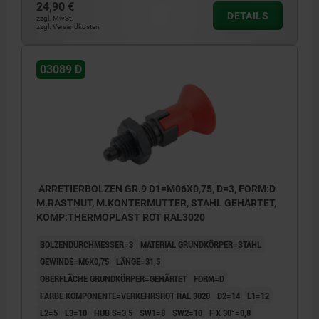
24,90 €
DETAILS
zzgl. MwSt.
zzgl. Versandkosten
03089 D
ARRETIERBOLZEN GR.9 D1=M06X0,75, D=3, FORM:D
M.RASTNUT, M.KONTERMUTTER, STAHL GEHÄRTET,
KOMP:THERMOPLAST ROT RAL3020
BOLZENDURCHMESSER=3
MATERIAL GRUNDKÖRPER=STAHL
GEWINDE=M6X0,75
LÄNGE=31,5
OBERFLÄCHE GRUNDKÖRPER=GEHÄRTET
FORM=D
FARBE KOMPONENTE=VERKEHRSROT RAL 3020
D2=14
L1=12
L2=5
L3=10
HUB S=3,5
SW1=8
SW2=10
F X 30°=0,8