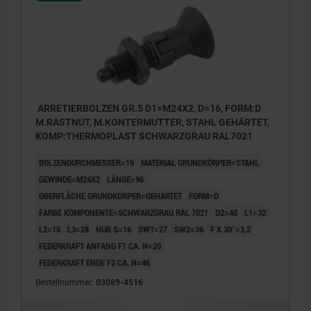
ARRETIERBOLZEN GR.5 D1=M24X2, D=16, FORM:D
M.RASTNUT, M.KONTERMUTTER, STAHL GEHÄRTET,
KOMP:THERMOPLAST SCHWARZGRAU RAL7021
BOLZENDURCHMESSER=16
MATERIAL GRUNDKÖRPER=STAHL
GEWINDE=M24X2
LÄNGE=96
OBERFLÄCHE GRUNDKÖRPER=GEHÄRTET
FORM=D
FARBE KOMPONENTE=SCHWARZGRAU RAL 7021
D2=40
L1=32
L2=18
L3=28
HUB S=16
SW1=27
SW2=36
F X 30°=3,2
FEDERKRAFT ANFANG F1 CA. N=20
FEDERKRAFT ENDE F2 CA. N=46
Bestellnummer:
03089-4516