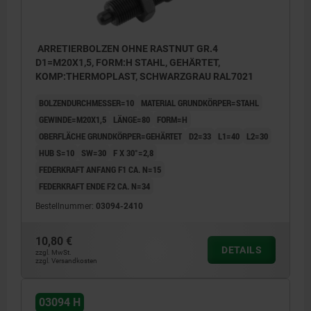
ARRETIERBOLZEN OHNE RASTNUT GR.4
D1=M20X1,5, FORM:H STAHL, GEHÄRTET,
KOMP:THERMOPLAST, SCHWARZGRAU RAL7021
BOLZENDURCHMESSER=10
MATERIAL GRUNDKÖRPER=STAHL
GEWINDE=M20X1,5
LÄNGE=80
FORM=H
OBERFLÄCHE GRUNDKÖRPER=GEHÄRTET
D2=33
L1=40
L2=30
HUB S=10
SW=30
F X 30°=2,8
FEDERKRAFT ANFANG F1 CA. N=15
FEDERKRAFT ENDE F2 CA. N=34
Bestellnummer:
03094-2410
10,80 €
DETAILS
zzgl. MwSt.
zzgl. Versandkosten
03094 H