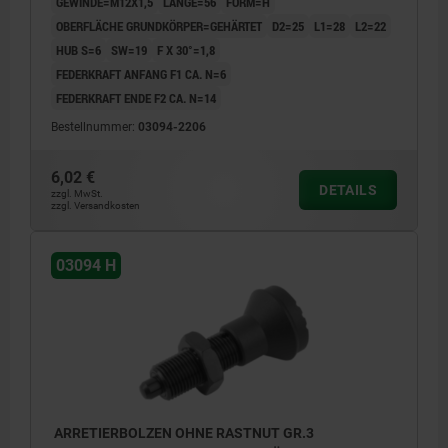
GEWINDE=M12X1,5
LÄNGE=56
FORM=H
OBERFLÄCHE GRUNDKÖRPER=GEHÄRTET
D2=25
L1=28
L2=22
HUB S=6
SW=19
F X 30°=1,8
FEDERKRAFT ANFANG F1 CA. N=6
FEDERKRAFT ENDE F2 CA. N=14
Bestellnummer:
03094-2206
6,02 €
DETAILS
zzgl. MwSt.
zzgl. Versandkosten
03094 H
ARRETIERBOLZEN OHNE RASTNUT GR.3