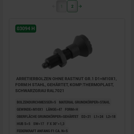
1
2
03094 H
ARRETIERBOLZEN OHNE RASTNUT GR.1 D1=M10X1,
FORM:H STAHL, GEHÄRTET, KOMP:THERMOPLAST,
SCHWARZGRAU RAL7021
BOLZENDURCHMESSER=5
MATERIAL GRUNDKÖRPER=STAHL
GEWINDE=M10X1
LÄNGE=47
FORM=H
OBERFLÄCHE GRUNDKÖRPER=GEHÄRTET
D2=21
L1=24
L2=18
HUB S=5
SW=17
F X 30°=1,3
FEDERKRAFT ANFANG F1 CA. N=5