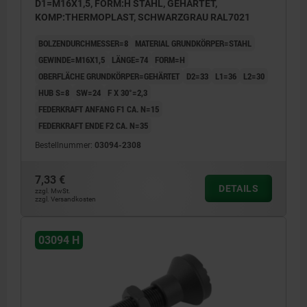
D1=M16X1,5, FORM:H STAHL, GEHÄRTET,
KOMP:THERMOPLAST, SCHWARZGRAU RAL7021
BOLZENDURCHMESSER=8
MATERIAL GRUNDKÖRPER=STAHL
GEWINDE=M16X1,5
LÄNGE=74
FORM=H
OBERFLÄCHE GRUNDKÖRPER=GEHÄRTET
D2=33
L1=36
L2=30
HUB S=8
SW=24
F X 30°=2,3
FEDERKRAFT ANFANG F1 CA. N=15
FEDERKRAFT ENDE F2 CA. N=35
Bestellnummer:
03094-2308
7,33 €
DETAILS
zzgl. MwSt.
zzgl. Versandkosten
03094 H