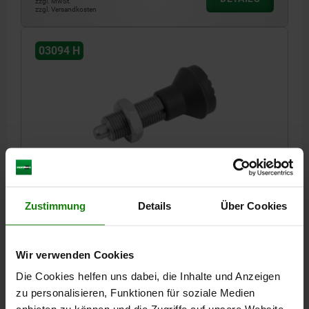
zzgl. MwSt.
zzgl. Versandkosten
03094 H
ARRETIERBOLZEN OHNE RASTNUT GR.2
D1=M12X1,5, FORM:H EDELSTAHL, GEHÄRTET,
KOMP:THERMOPLAST, SCHWARZGRAU RAL7021
Zustimmung
Details
Über Cookies
BOLZENDURCHMESSER=6
MATERIAL GRUNDKÖRPER=EDELSTAHL
GEWINDE=M12X1,5
LÄNGE=56
FORM=H
OBERFLÄCHE GRUNDKÖRPER=GEHÄRTET
D2=25
L1=28
L2=22
Wir verwenden Cookies
HUB S=6
SW=19
F X 30°=1,8
Die Cookies helfen uns dabei, die Inhalte und Anzeigen
FEDERKRAFT ANFANG F1 CA. N=6
zu personalisieren, Funktionen für soziale Medien
FEDERKRAFT ENDE F2 CA. N=14