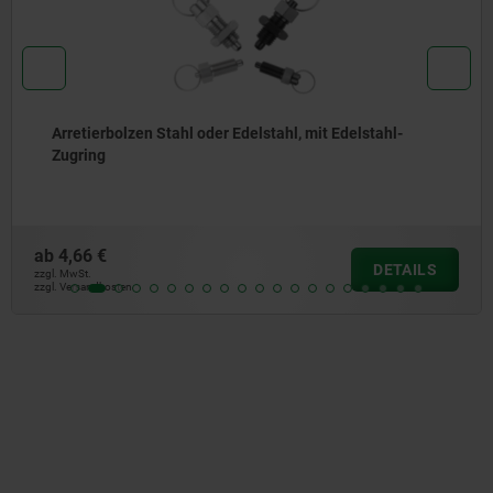
Arretierbolzen Stahl oder Edelstahl, kurze Ausführ
mit Gewindezapfen
ab
6,81 €
ILS
DET
zzgl. MwSt.
zzgl. Versandkosten