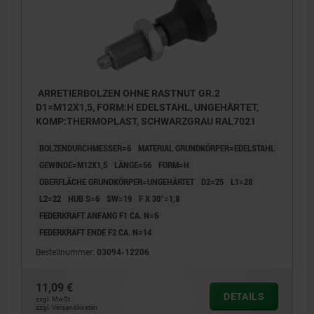
ARRETIERBOLZEN OHNE RASTNUT GR.2
D1=M12X1,5, FORM:H EDELSTAHL, UNGEHÄRTET,
KOMP:THERMOPLAST, SCHWARZGRAU RAL7021
BOLZENDURCHMESSER=6
MATERIAL GRUNDKÖRPER=EDELSTAHL
GEWINDE=M12X1,5
LÄNGE=56
FORM=H
OBERFLÄCHE GRUNDKÖRPER=UNGEHÄRTET
D2=25
L1=28
L2=22
HUB S=6
SW=19
F X 30°=1,8
FEDERKRAFT ANFANG F1 CA. N=6
FEDERKRAFT ENDE F2 CA. N=14
Bestellnummer:
03094-12206
11,09 €
DETAILS
zzgl. MwSt.
zzgl. Versandkosten