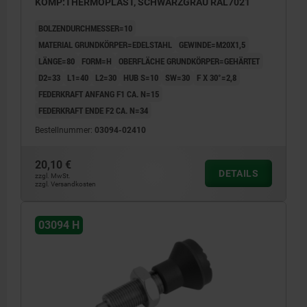
KOMP:THERMOPLAST, SCHWARZGRAU RAL7021
BOLZENDURCHMESSER=10
MATERIAL GRUNDKÖRPER=EDELSTAHL
GEWINDE=M20X1,5
LÄNGE=80
FORM=H
OBERFLÄCHE GRUNDKÖRPER=GEHÄRTET
D2=33
L1=40
L2=30
HUB S=10
SW=30
F X 30°=2,8
FEDERKRAFT ANFANG F1 CA. N=15
FEDERKRAFT ENDE F2 CA. N=34
Bestellnummer:
03094-02410
20,10 €
DETAILS
zzgl. MwSt.
zzgl. Versandkosten
03094 H