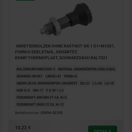
ARRETIERBOLZEN OHNE RASTNUT GR.1 D1=M10X1,
FORM:H EDELSTAHL, GEHÄRTET,
KOMP:THERMOPLAST, SCHWARZGRAU RAL7021
BOLZENDURCHMESSER=5
MATERIAL GRUNDKÖRPER=EDELSTAHL
GEWINDE=M10X1
LÄNGE=47
FORM=H
OBERFLÄCHE GRUNDKÖRPER=GEHÄRTET
D2=21
L1=24
L2=18
HUB S=5
SW=17
F X 30°=1,3
FEDERKRAFT ANFANG F1 CA. N=5
FEDERKRAFT ENDE F2 CA. N=12
Bestellnummer:
03094-02105
10,22 €
DETAILS