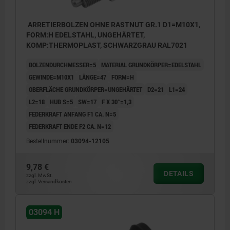
ARRETIERBOLZEN OHNE RASTNUT GR.1 D1=M10X1,
FORM:H EDELSTAHL, UNGEHÄRTET,
KOMP:THERMOPLAST, SCHWARZGRAU RAL7021
BOLZENDURCHMESSER=5
MATERIAL GRUNDKÖRPER=EDELSTAHL
GEWINDE=M10X1
LÄNGE=47
FORM=H
OBERFLÄCHE GRUNDKÖRPER=UNGEHÄRTET
D2=21
L1=24
L2=18
HUB S=5
SW=17
F X 30°=1,3
FEDERKRAFT ANFANG F1 CA. N=5
FEDERKRAFT ENDE F2 CA. N=12
Bestellnummer:
03094-12105
9,78 €
DETAILS
zzgl. MwSt.
zzgl. Versandkosten
03094 H