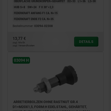
OBERFLÄCHE GRUNDKÖRPER=GEHÄRTET
D2=33
L1=36
L2=30
HUB S=8
SW=24
F X 30°=2,3
FEDERKRAFT ANFANG F1 CA. N=15
FEDERKRAFT ENDE F2 CA. N=35
Bestellnummer:
03094-02308
13,77 €
DETAILS
zzgl. MwSt.
zzgl. Versandkosten
03094 H
ARRETIERBOLZEN OHNE RASTNUT GR.4
D1=M20X1,5, FORM:H EDELSTAHL, GEHÄRTET,