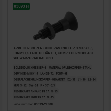
03093 H
ARRETIERBOLZEN OHNE RASTNUT GR.3 M16X1,5,
FORM:H, STAHL GEHÄRTET, KOMP:THERMOPLAST
SCHWARZGRAU RAL7021
BOLZENDURCHMESSER=8
MATERIAL GRUNDKÖRPER=STAHL
GEWINDE=M16X1,5
LÄNGE=72
FORM=H
OBERFLÄCHE GRUNDKÖRPER=GEHÄRTET
D2=33
L1=36
L2=24
HUB S=12
SW=24
F X 30°=2,3
FEDERKRAFT ANFANG F1 CA. N=15
FEDERKRAFT ENDE F2 CA. N=45
Bestellnummer:
03093-22308