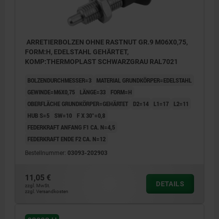
ARRETIERBOLZEN OHNE RASTNUT GR.9 M06X0,75,
FORM:H, EDELSTAHL GEHÄRTET,
KOMP:THERMOPLAST SCHWARZGRAU RAL7021
BOLZENDURCHMESSER=3
MATERIAL GRUNDKÖRPER=EDELSTAHL
GEWINDE=M6X0,75
LÄNGE=33
FORM=H
OBERFLÄCHE GRUNDKÖRPER=GEHÄRTET
D2=14
L1=17
L2=11
HUB S=5
SW=10
F X 30°=0,8
FEDERKRAFT ANFANG F1 CA. N=4,5
FEDERKRAFT ENDE F2 CA. N=12
Bestellnummer:
03093-202903
11,05 €
DETAILS
zzgl. MwSt.
zzgl. Versandkosten