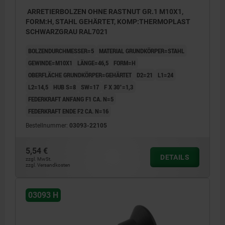
ARRETIERBOLZEN OHNE RASTNUT GR.1 M10X1,
FORM:H, STAHL GEHÄRTET, KOMP:THERMOPLAST
SCHWARZGRAU RAL7021
BOLZENDURCHMESSER=5
MATERIAL GRUNDKÖRPER=STAHL
GEWINDE=M10X1
LÄNGE=46,5
FORM=H
OBERFLÄCHE GRUNDKÖRPER=GEHÄRTET
D2=21
L1=24
L2=14,5
HUB S=8
SW=17
F X 30°=1,3
FEDERKRAFT ANFANG F1 CA. N=5
FEDERKRAFT ENDE F2 CA. N=16
Bestellnummer:
03093-22105
5,54 €
DETAILS
zzgl. MwSt.
zzgl. Versandkosten
03093 H