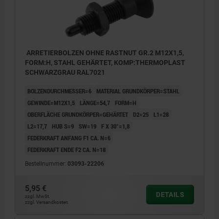
ARRETIERBOLZEN OHNE RASTNUT GR.2 M12X1,5,
FORM:H, STAHL GEHÄRTET, KOMP:THERMOPLAST
SCHWARZGRAU RAL7021
BOLZENDURCHMESSER=6
MATERIAL GRUNDKÖRPER=STAHL
GEWINDE=M12X1,5
LÄNGE=54,7
FORM=H
OBERFLÄCHE GRUNDKÖRPER=GEHÄRTET
D2=25
L1=28
L2=17,7
HUB S=9
SW=19
F X 30°=1,8
FEDERKRAFT ANFANG F1 CA. N=6
FEDERKRAFT ENDE F2 CA. N=18
Bestellnummer:
03093-22206
5,95 €
DETAILS
zzgl. MwSt.
zzgl. Versandkosten