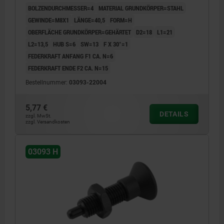
BOLZENDURCHMESSER=4
MATERIAL GRUNDKÖRPER=STAHL
GEWINDE=M8X1
LÄNGE=40,5
FORM=H
OBERFLÄCHE GRUNDKÖRPER=GEHÄRTET
D2=18
L1=21
L2=13,5
HUB S=6
SW=13
F X 30°=1
FEDERKRAFT ANFANG F1 CA. N=6
FEDERKRAFT ENDE F2 CA. N=15
Bestellnummer:
03093-22004
5,77 €
DETAILS
zzgl. MwSt.
zzgl. Versandkosten
03093 H