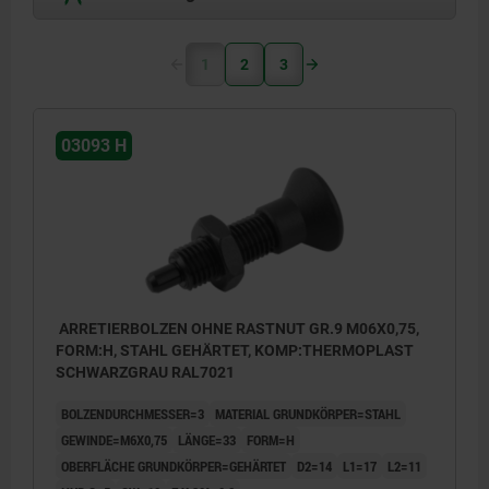
1
2
3
03093 H
ARRETIERBOLZEN OHNE RASTNUT GR.9 M06X0,75,
FORM:H, STAHL GEHÄRTET, KOMP:THERMOPLAST
SCHWARZGRAU RAL7021
BOLZENDURCHMESSER=3
MATERIAL GRUNDKÖRPER=STAHL
GEWINDE=M6X0,75
LÄNGE=33
FORM=H
OBERFLÄCHE GRUNDKÖRPER=GEHÄRTET
D2=14
L1=17
L2=11