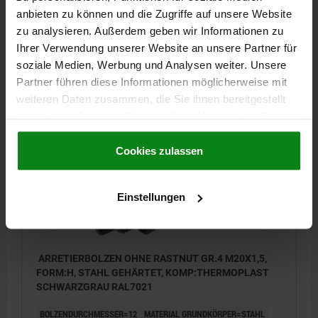
FEDERKRAFT ANFANG F1 CA. N=15
anbieten zu können und die Zugriffe auf unsere Website
FEDERKRAFT ENDE F2 CA. N=43
zu analysieren. Außerdem geben wir Informationen zu
Bestellnummer:
03093-22410
Ihrer Verwendung unserer Website an unsere Partner für
soziale Medien, Werbung und Analysen weiter. Unsere
10,63 €
Partner führen diese Informationen möglicherweise mit
DETAILS
zzgl. MwSt.
weiteren Daten zusammen, die Sie ihnen bereitgestellt
zzgl. Versandkosten
haben oder die sie im Rahmen Ihrer Nutzung der Dienste
gesammelt haben.
Cookie Richtlinien
03093 H
Impressum
|
Datenschutz
|
AGB
Cookies zulassen
Einstellungen
ARRETIERBOLZEN OHNE RASTNUT GR.4 M20X1,5,
FORM:H, STAHL GEHÄRTET, KOMP:THERMOPLAST
SCHWARZGRAU RAL7021
BOLZENDURCHMESSER=12
MATERIAL GRUNDKÖRPER=STAHL