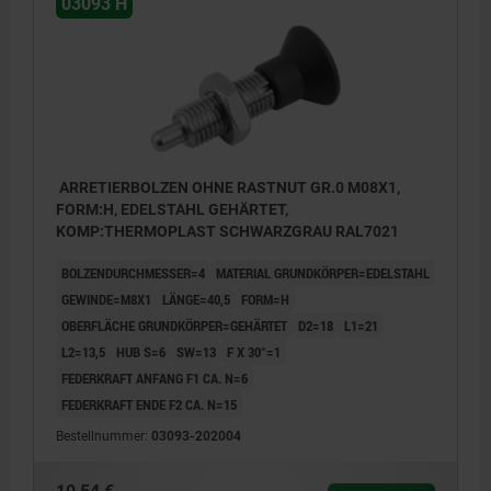
03093 H
ARRETIERBOLZEN OHNE RASTNUT GR.0 M08X1,
FORM:H, EDELSTAHL GEHÄRTET,
KOMP:THERMOPLAST SCHWARZGRAU RAL7021
BOLZENDURCHMESSER=4
MATERIAL GRUNDKÖRPER=EDELSTAHL
GEWINDE=M8X1
LÄNGE=40,5
FORM=H
OBERFLÄCHE GRUNDKÖRPER=GEHÄRTET
D2=18
L1=21
L2=13,5
HUB S=6
SW=13
F X 30°=1
FEDERKRAFT ANFANG F1 CA. N=6
FEDERKRAFT ENDE F2 CA. N=15
Bestellnummer:
03093-202004