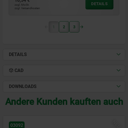
10,54 €
DETAILS
zzgl. MwSt.
zzgl. Versandkosten
1
2
3
DETAILS
CAD
DOWNLOADS
Andere Kunden kauften auch
EU
03092