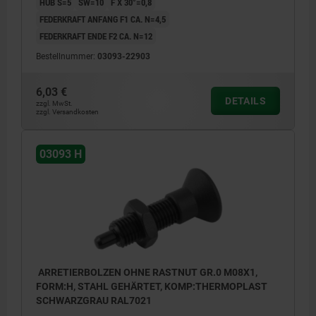
HUB S=5
SW=10
F X 30°=0,8
FEDERKRAFT ANFANG F1 CA. N=4,5
FEDERKRAFT ENDE F2 CA. N=12
Bestellnummer:
03093-22903
6,03 €
DETAILS
zzgl. MwSt.
zzgl. Versandkosten
03093 H
ARRETIERBOLZEN OHNE RASTNUT GR.0 M08X1,
FORM:H, STAHL GEHÄRTET, KOMP:THERMOPLAST
SCHWARZGRAU RAL7021