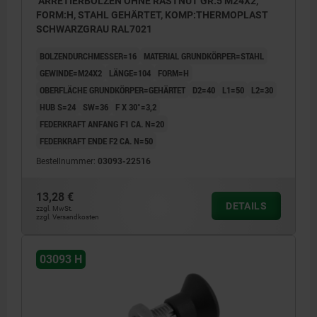
ARRETIERBOLZEN OHNE RASTNUT GR.5 M24X2,
FORM:H, STAHL GEHÄRTET, KOMP:THERMOPLAST
SCHWARZGRAU RAL7021
BOLZENDURCHMESSER=16
MATERIAL GRUNDKÖRPER=STAHL
GEWINDE=M24X2
LÄNGE=104
FORM=H
OBERFLÄCHE GRUNDKÖRPER=GEHÄRTET
D2=40
L1=50
L2=30
HUB S=24
SW=36
F X 30°=3,2
FEDERKRAFT ANFANG F1 CA. N=20
FEDERKRAFT ENDE F2 CA. N=50
Bestellnummer:
03093-22516
13,28 €
DETAILS
zzgl. MwSt.
zzgl. Versandkosten
03093 H