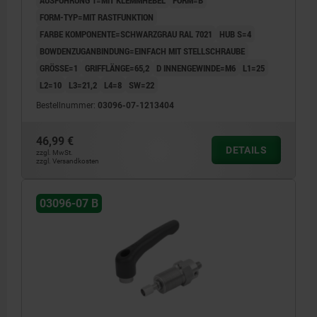
AUSFÜHRUNG 1=MIT KLEMMHEBEL
FORM=B
FORM-TYP=MIT RASTFUNKTION
FARBE KOMPONENTE=SCHWARZGRAU RAL 7021
HUB S=4
BOWDENZUGANBINDUNG=EINFACH MIT STELLSCHRAUBE
GRÖSSE=1
GRIFFLÄNGE=65,2
D INNENGEWINDE=M6
L1=25
L2=10
L3=21,2
L4=8
SW=22
Bestellnummer:
03096-07-1213404
46,99 €
DETAILS
zzgl. MwSt.
zzgl. Versandkosten
03096-07 B