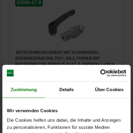
03096-07 B
BETÄTIGUNGSELEMENT MIT KLEMMHEBEL
SCHWARZGRAU RAL7021, GR.2, FORM:B MIT
RASTFUNKTION, M20X1,5, S=12, 6, EINFACH, L=95,6,
EDELSTAHL, KOMP:THERMOPLAST
DURCHMESSER=6
GEWINDE=M20X1,5
LÄNGE=95,6
AUSFÜHRUNG 1=MIT KLEMMHEBEL
FORM=B
Zustimmung
Details
Über Cookies
FORM-TYP=MIT RASTFUNKTION
FARBE KOMPONENTE=SCHWARZGRAU RAL 7021
HUB S=12
BOWDENZUGANBINDUNG=EINFACH
GRÖSSE=2
Wir verwenden Cookies
GRIFFLÄNGE=65,2
L1=25
L2=20
L3=21,2
L4=8
SW=22
Die Cookies helfen uns dabei, die Inhalte und Anzeigen
Bestellnummer:
03096-07-1221412
zu personalisieren, Funktionen für soziale Medien