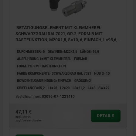
BETÄTIGUNGSELEMENT MIT KLEMMHEBEL
SCHWARZGRAU RAL7021, GR.2, FORM:B MIT
RASTFUNKTION, M20X1,5, S=10, 6, EINFACH, L=95,6,
EDELSTAHL, KOMP:THERMOPLAST
DURCHMESSER=6
GEWINDE=M20X1,5
LÄNGE=95,6
AUSFÜHRUNG 1=MIT KLEMMHEBEL
FORM=B
FORM-TYP=MIT RASTFUNKTION
FARBE KOMPONENTE=SCHWARZGRAU RAL 7021
HUB S=10
BOWDENZUGANBINDUNG=EINFACH
GRÖSSE=2
GRIFFLÄNGE=65,2
L1=25
L2=20
L3=21,2
L4=8
SW=22
Bestellnummer:
03096-07-1221410
47,11 €
DETAILS
zzgl. MwSt.
zzgl. Versandkosten