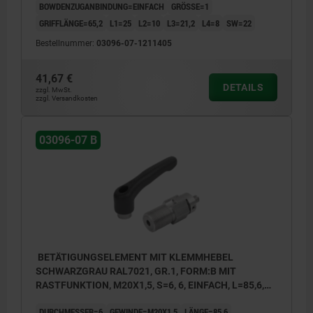
BOWDENZUGANBINDUNG=EINFACH
GRÖSSE=1
GRIFFLÄNGE=65,2
L1=25
L2=10
L3=21,2
L4=8
SW=22
Bestellnummer:
03096-07-1211405
41,67 €
DETAILS
zzgl. MwSt.
zzgl. Versandkosten
03096-07 B
BETÄTIGUNGSELEMENT MIT KLEMMHEBEL
SCHWARZGRAU RAL7021, GR.1, FORM:B MIT
RASTFUNKTION, M20X1,5, S=6, 6, EINFACH, L=85,6,
EDELSTAHL, KOMP:THERMOPLAST
DURCHMESSER=6
GEWINDE=M20X1,5
LÄNGE=85,6