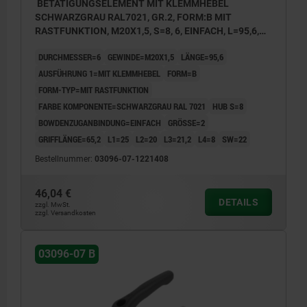
BETÄTIGUNGSELEMENT MIT KLEMMHEBEL
SCHWARZGRAU RAL7021, GR.2, FORM:B MIT
RASTFUNKTION, M20X1,5, S=8, 6, EINFACH, L=95,6,
EDELSTAHL, KOMP:THERMOPLAST
DURCHMESSER=6
GEWINDE=M20X1,5
LÄNGE=95,6
AUSFÜHRUNG 1=MIT KLEMMHEBEL
FORM=B
FORM-TYP=MIT RASTFUNKTION
FARBE KOMPONENTE=SCHWARZGRAU RAL 7021
HUB S=8
BOWDENZUGANBINDUNG=EINFACH
GRÖSSE=2
GRIFFLÄNGE=65,2
L1=25
L2=20
L3=21,2
L4=8
SW=22
Bestellnummer:
03096-07-1221408
46,04 €
DETAILS
zzgl. MwSt.
zzgl. Versandkosten
03096-07 B