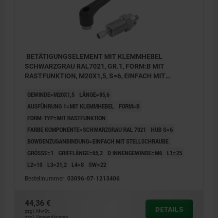
BETÄTIGUNGSELEMENT MIT KLEMMHEBEL
SCHWARZGRAU RAL7021, GR.1, FORM:B MIT
RASTFUNKTION, M20X1,5, S=6, EINFACH MIT
STELLSCHRAUBE, L=85,6, EDELSTAHL,
GEWINDE=M20X1,5
LÄNGE=85,6
KOMP:THERMOPLAST
AUSFÜHRUNG 1=MIT KLEMMHEBEL
FORM=B
FORM-TYP=MIT RASTFUNKTION
FARBE KOMPONENTE=SCHWARZGRAU RAL 7021
HUB S=6
BOWDENZUGANBINDUNG=EINFACH MIT STELLSCHRAUBE
GRÖSSE=1
GRIFFLÄNGE=65,2
D INNENGEWINDE=M6
L1=25
L2=10
L3=21,2
L4=8
SW=22
Bestellnummer:
03096-07-1213406
44,36 €
DETAILS
zzgl. MwSt.
zzgl. Versandkosten