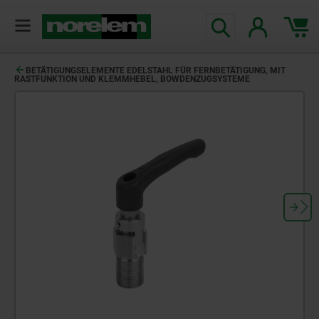
text.skipToContent
text.skipToNavigation
BETÄTIGUNGSELEMENTE EDELSTAHL FÜR FERNBETÄTIGUNG, MIT
RASTFUNKTION UND KLEMMHEBEL, BOWDENZUGSYSTEME