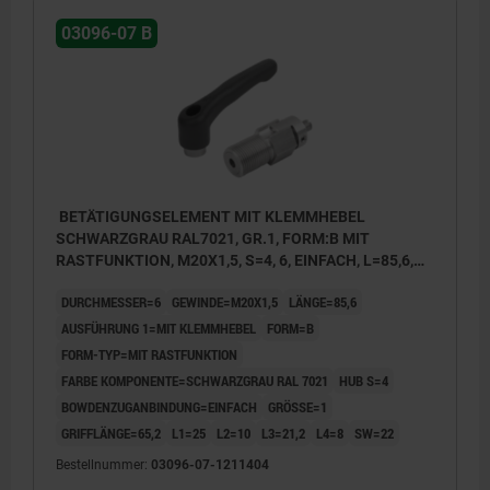
03096-07 B
BETÄTIGUNGSELEMENT MIT KLEMMHEBEL
SCHWARZGRAU RAL7021, GR.1, FORM:B MIT
RASTFUNKTION, M20X1,5, S=4, 6, EINFACH, L=85,6,
EDELSTAHL, KOMP:THERMOPLAST
DURCHMESSER=6
GEWINDE=M20X1,5
LÄNGE=85,6
AUSFÜHRUNG 1=MIT KLEMMHEBEL
FORM=B
FORM-TYP=MIT RASTFUNKTION
FARBE KOMPONENTE=SCHWARZGRAU RAL 7021
HUB S=4
BOWDENZUGANBINDUNG=EINFACH
GRÖSSE=1
GRIFFLÄNGE=65,2
L1=25
L2=10
L3=21,2
L4=8
SW=22
Bestellnummer:
03096-07-1211404
1) Bowdenzuganbindung einfach