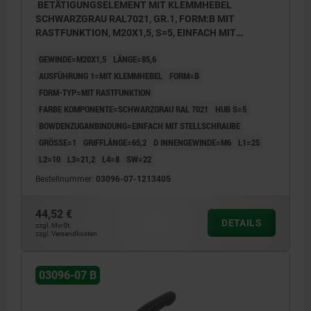
BETÄTIGUNGSELEMENT MIT KLEMMHEBEL
SCHWARZGRAU RAL7021, GR.1, FORM:B MIT
RASTFUNKTION, M20X1,5, S=5, EINFACH MIT
STELLSCHRAUBE, L=85,6, EDELSTAHL,
GEWINDE=M20X1,5
LÄNGE=85,6
KOMP:THERMOPLAST
AUSFÜHRUNG 1=MIT KLEMMHEBEL
FORM=B
FORM-TYP=MIT RASTFUNKTION
FARBE KOMPONENTE=SCHWARZGRAU RAL 7021
HUB S=5
BOWDENZUGANBINDUNG=EINFACH MIT STELLSCHRAUBE
GRÖSSE=1
GRIFFLÄNGE=65,2
D INNENGEWINDE=M6
L1=25
L2=10
L3=21,2
L4=8
SW=22
Bestellnummer:
03096-07-1213405
44,52 €
DETAILS
zzgl. MwSt.
zzgl. Versandkosten
03096-07 B