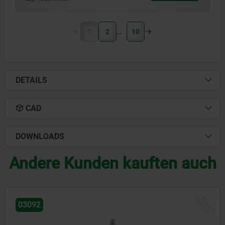
1
2
10
DETAILS
CAD
DOWNLOADS
Andere Kunden kauften auch
U
NE
03092