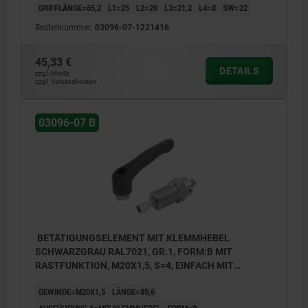
GRIFFLÄNGE=65,2
L1=25
L2=20
L3=21,2
L4=8
SW=22
Bestellnummer:
03096-07-1221416
45,33 €
DETAILS
zzgl. MwSt.
zzgl. Versandkosten
03096-07 B
BETÄTIGUNGSELEMENT MIT KLEMMHEBEL
SCHWARZGRAU RAL7021, GR.1, FORM:B MIT
RASTFUNKTION, M20X1,5, S=4, EINFACH MIT
STELLSCHRAUBE, L=85,6, EDELSTAHL,
GEWINDE=M20X1,5
LÄNGE=85,6
KOMP:THERMOPLAST