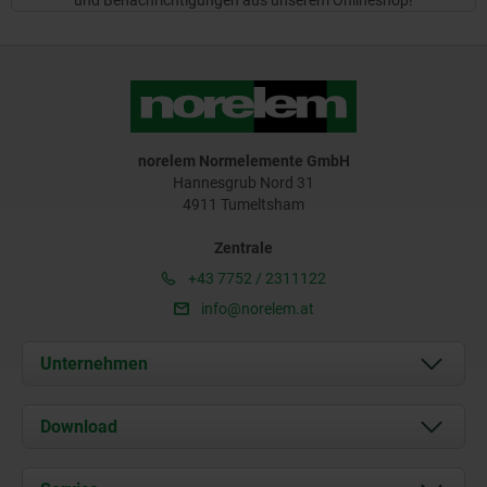
und Benachrichtigungen aus unserem Onlineshop!
norelem Normelemente GmbH
Hannesgrub Nord 31
4911 Tumeltsham
Zentrale
+43 7752 / 2311122
info@norelem.at
Unternehmen
Über uns
Download
Aktuelles
Dokumente