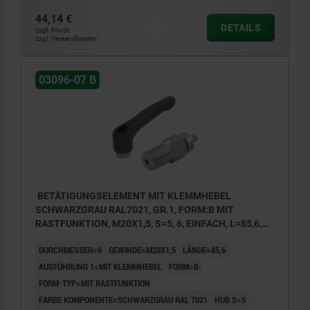
2) Bowdenzuganbindung zweifach
44,14 €
DETAILS
3) Bowdenzuganbindung einfach mit
zzgl. MwSt.
zzgl. Versandkosten
Stellschraube
03096-07 B
BETÄTIGUNGSELEMENT MIT KLEMMHEBEL
SCHWARZGRAU RAL7021, GR.1, FORM:B MIT
RASTFUNKTION, M20X1,5, S=5, 6, EINFACH, L=85,6,
EDELSTAHL, KOMP:THERMOPLAST
DURCHMESSER=6
GEWINDE=M20X1,5
LÄNGE=85,6
AUSFÜHRUNG 1=MIT KLEMMHEBEL
FORM=B
FORM-TYP=MIT RASTFUNKTION
FARBE KOMPONENTE=SCHWARZGRAU RAL 7021
HUB S=5