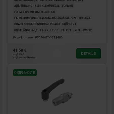
AUSFÜHRUNG 1=MIT KLEMMHEBEL
FORM=B
FORM-TYP=MIT RASTFUNKTION
FARBE KOMPONENTE=SCHWARZGRAU RAL 7021
HUB S=6
BOWDENZUGANBINDUNG=EINFACH
GRÖSSE=1
GRIFFLÄNGE=65,2
L1=25
L2=10
L3=21,2
L4=8
SW=22
Bestellnummer:
03096-07-1211406
41,50 €
DETAILS
zzgl. MwSt.
zzgl. Versandkosten
03096-07 B