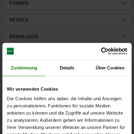
FORMEN
DETAILS
DOWNLOADS
Andere Kunden kauften auch
Zustimmung
Details
Über Cookies
U
NE
03092
Wir verwenden Cookies
Die Cookies helfen uns dabei, die Inhalte und Anzeigen
zu personalisieren, Funktionen für soziale Medien
anbieten zu können und die Zugriffe auf unsere Website
zu analysieren. Außerdem geben wir Informationen zu
Ihrer Verwendung unserer Website an unsere Partner für
Arretierbolzen Stahl oder Edelstahl, mit Edelstahl-
Zugring