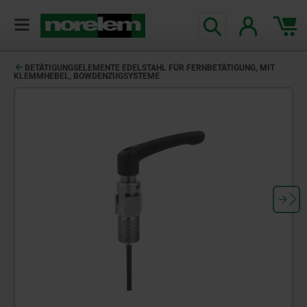
text.skipToContent
text.skipToNavigation
BETÄTIGUNGSELEMENTE EDELSTAHL FÜR FERNBETÄTIGUNG, MIT
KLEMMHEBEL, BOWDENZUGSYSTEME