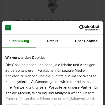
ARRETIERBOLZEN PREMIUM M. KONISCHEM
ARRETIERSTIFT GR.2 D1=M12X1,5, D=6, FORM:B
OHNE RASTNUT MIT KONTERMUTTER, EDELSTAHL
GEHÄRTET, GESCHL. U BLANK, KOMP:THERMOPLAST
BOLZENDURCHMESSER=6
MATERIAL GRUNDKÖRPER=EDELSTAHL
SCHWARZGRAU RAL7021
Zustimmung
Details
Über Cookies
GEWINDE=M12X1,5
LÄNGE=51,7
FORM=B
D2=25
D3=10
D4=8,5
D5=8,5 -0,01/-0,03
L1=20
L2=8
L3=17
L4=3
H2=5
HUB S=6
SW1=14
SW2=19
FEDERKRAFT ANFANG F1 CA. N=6
Wir verwenden Cookies
FEDERKRAFT ENDE F2 CA. N=14
Die Cookies helfen uns dabei, die Inhalte und Anzeigen
Bestellnummer:
03089-502206
zu personalisieren, Funktionen für soziale Medien
anbieten zu können und die Zugriffe auf unsere Website
28,11 €
zu analysieren. Außerdem geben wir Informationen zu
DETAILS
zzgl. MwSt.
Ihrer Verwendung unserer Website an unsere Partner für
zzgl. Versandkosten
soziale Medien, Werbung und Analysen weiter. Unsere
Partner führen diese Informationen möglicherweise mit
03089
weiteren Daten zusammen, die Sie ihnen bereitgestellt