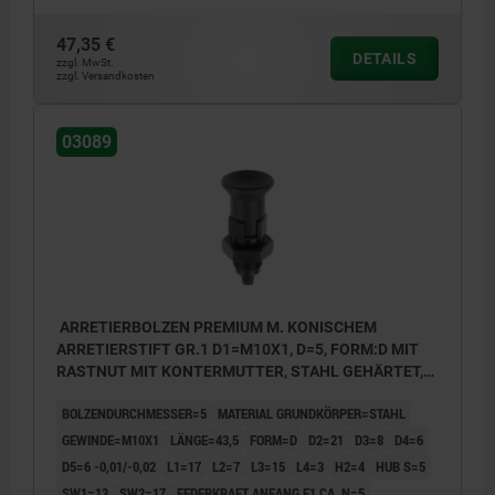
47,35 €
DETAILS
zzgl. MwSt.
zzgl. Versandkosten
03089
ARRETIERBOLZEN PREMIUM M. KONISCHEM
ARRETIERSTIFT GR.1 D1=M10X1, D=5, FORM:D MIT
RASTNUT MIT KONTERMUTTER, STAHL GEHÄRTET,
GESCHL. U BRÜN., KOMP:THERMOPLAST
BOLZENDURCHMESSER=5
MATERIAL GRUNDKÖRPER=STAHL
SCHWARZGRAU RAL7021
GEWINDE=M10X1
LÄNGE=43,5
FORM=D
D2=21
D3=8
D4=6
D5=6 -0,01/-0,02
L1=17
L2=7
L3=15
L4=3
H2=4
HUB S=5
SW1=13
SW2=17
FEDERKRAFT ANFANG F1 CA. N=5