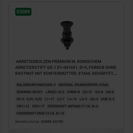
03089
ARRETIERBOLZEN PREMIUM M. KONISCHEM
ARRETIERSTIFT GR.1 D1=M10X1, D=5, FORM:B OHNE
RASTNUT MIT KONTERMUTTER, STAHL GEHÄRTET,
GESCHL. U BRÜN., KOMP:THERMOPLAST
BOLZENDURCHMESSER=5
MATERIAL GRUNDKÖRPER=STAHL
SCHWARZGRAU RAL7021
GEWINDE=M10X1
LÄNGE=43,5
FORM=B
D2=21
D3=8
D4=6
D5=6 -0,01/-0,02
L1=17
L2=7
L3=15
L4=3
H2=4
HUB S=5
SW1=13
SW2=17
FEDERKRAFT ANFANG F1 CA. N=5
FEDERKRAFT ENDE F2 CA. N=12
Bestellnummer:
03089-52105
Form B: ohne Rastnut, mit Kontermutter