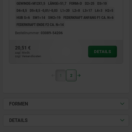
GEWINDE=M12X1,5
LÄNGE=51,7
FORM=D
D2=25
D3=10
D4=8,5
D5=8,5 -0,01/-0,03
L1=20
L2=8
L3=17
L4=3
H2=5
HUB S=6
SW1=14
SW2=19
FEDERKRAFT ANFANG F1 CA. N=6
FEDERKRAFT ENDE F2 CA. N=14
Bestellnummer:
03089-54206
20,51 €
DETAILS
zzgl. MwSt.
zzgl. Versandkosten
1
2
FORMEN
DETAILS