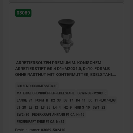
03089
ARRETIERBOLZEN PREMIUM M. KONISCHEM
ARRETIERSTIFT GR.4 D1=M20X1,5, D=10, FORM:B
OHNE RASTNUT MIT KONTERMUTTER, EDELSTAHL
GEHÄRTET, GESCHL. U BLANK, KOMP:THERMOPLAST
BOLZENDURCHMESSER=10
SCHWARZGRAU RAL7021
MATERIAL GRUNDKÖRPER=EDELSTAHL
GEWINDE=M20X1,5
LÄNGE=74
FORM=B
D2=33
D3=17
D4=11
D5=11 -0,01/-0,03
L1=28
L2=12
L3=25
L4=4
H2=9
HUB S=10
SW1=22
SW2=30
FEDERKRAFT ANFANG F1 CA. N=15
FEDERKRAFT ENDE F2 CA. N=34
Bestellnummer:
03089-502410