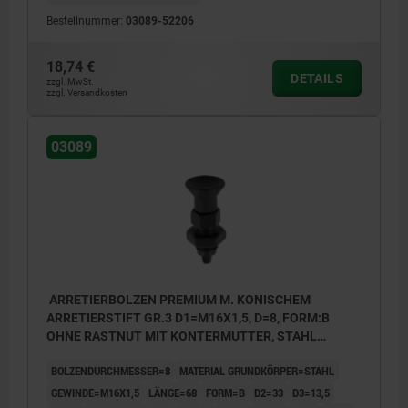
Bestellnummer:
03089-52206
18,74 €
DETAILS
zzgl. MwSt.
zzgl. Versandkosten
03089
ARRETIERBOLZEN PREMIUM M. KONISCHEM
ARRETIERSTIFT GR.3 D1=M16X1,5, D=8, FORM:B
OHNE RASTNUT MIT KONTERMUTTER, STAHL
GEHÄRTET, GESCHL. U BRÜN., KOMP:THERMOPLAST
BOLZENDURCHMESSER=8
MATERIAL GRUNDKÖRPER=STAHL
SCHWARZGRAU RAL7021
GEWINDE=M16X1,5
LÄNGE=68
FORM=B
D2=33
D3=13,5