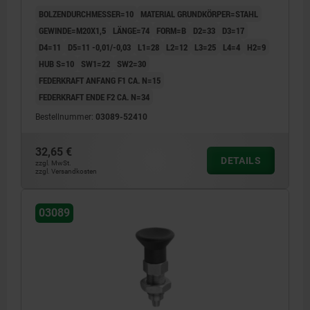
GEHÄRTET, GESCHL. U BRÜN., KOMP:THERMOPLAST
BOLZENDURCHMESSER=10
MATERIAL GRUNDKÖRPER=STAHL
SCHWARZGRAU RAL7021
GEWINDE=M20X1,5
LÄNGE=74
FORM=B
D2=33
D3=17
D4=11
D5=11 -0,01/-0,03
L1=28
L2=12
L3=25
L4=4
H2=9
HUB S=10
SW1=22
SW2=30
FEDERKRAFT ANFANG F1 CA. N=15
FEDERKRAFT ENDE F2 CA. N=34
Bestellnummer:
03089-52410
32,65 €
DETAILS
zzgl. MwSt.
zzgl. Versandkosten
03089