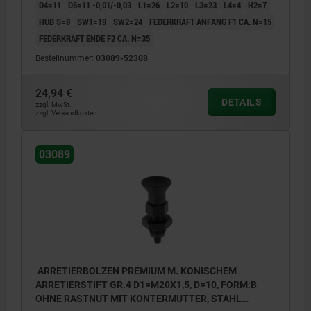
D4=11
D5=11 -0,01/-0,03
L1=26
L2=10
L3=23
L4=4
H2=7
HUB S=8
SW1=19
SW2=24
FEDERKRAFT ANFANG F1 CA. N=15
FEDERKRAFT ENDE F2 CA. N=35
Bestellnummer:
03089-52308
24,94 €
DETAILS
zzgl. MwSt.
zzgl. Versandkosten
03089
ARRETIERBOLZEN PREMIUM M. KONISCHEM
ARRETIERSTIFT GR.4 D1=M20X1,5, D=10, FORM:B
OHNE RASTNUT MIT KONTERMUTTER, STAHL