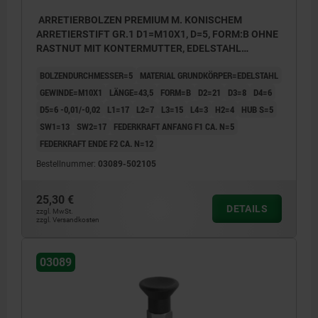
ARRETIERBOLZEN PREMIUM M. KONISCHEM
ARRETIERSTIFT GR.1 D1=M10X1, D=5, FORM:B OHNE
RASTNUT MIT KONTERMUTTER, EDELSTAHL
GEHÄRTET, GESCHL. U BLANK, KOMP:THERMOPLAST
BOLZENDURCHMESSER=5
MATERIAL GRUNDKÖRPER=EDELSTAHL
SCHWARZGRAU RAL7021
GEWINDE=M10X1
LÄNGE=43,5
FORM=B
D2=21
D3=8
D4=6
D5=6 -0,01/-0,02
L1=17
L2=7
L3=15
L4=3
H2=4
HUB S=5
SW1=13
SW2=17
FEDERKRAFT ANFANG F1 CA. N=5
FEDERKRAFT ENDE F2 CA. N=12
Bestellnummer:
03089-502105
25,30 €
DETAILS
zzgl. MwSt.
zzgl. Versandkosten
03089