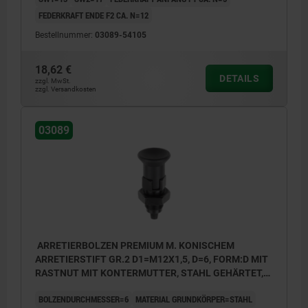
FEDERKRAFT ENDE F2 CA. N=12
Bestellnummer:
03089-54105
18,62 €
DETAILS
zzgl. MwSt.
zzgl. Versandkosten
03089
ARRETIERBOLZEN PREMIUM M. KONISCHEM
ARRETIERSTIFT GR.2 D1=M12X1,5, D=6, FORM:D MIT
RASTNUT MIT KONTERMUTTER, STAHL GEHÄRTET,
GESCHL. U BRÜN., KOMP:THERMOPLAST
BOLZENDURCHMESSER=6
MATERIAL GRUNDKÖRPER=STAHL
SCHWARZGRAU RAL7021