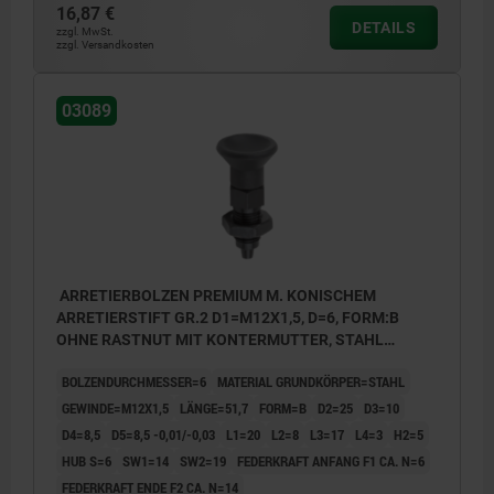
16,87 €
Form D: mit Rastnut, mit Kontermutter
DETAILS
zzgl. MwSt.
zzgl. Versandkosten
03089
ARRETIERBOLZEN PREMIUM M. KONISCHEM
ARRETIERSTIFT GR.2 D1=M12X1,5, D=6, FORM:B
OHNE RASTNUT MIT KONTERMUTTER, STAHL
GEHÄRTET, GESCHL. U BRÜN., KOMP:THERMOPLAST
BOLZENDURCHMESSER=6
MATERIAL GRUNDKÖRPER=STAHL
SCHWARZGRAU RAL7021
GEWINDE=M12X1,5
LÄNGE=51,7
FORM=B
D2=25
D3=10
D4=8,5
D5=8,5 -0,01/-0,03
L1=20
L2=8
L3=17
L4=3
H2=5
HUB S=6
SW1=14
SW2=19
FEDERKRAFT ANFANG F1 CA. N=6
FEDERKRAFT ENDE F2 CA. N=14