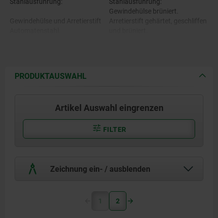
Stahlausführung:
Stahlausführung:
Gewindehülse brüniert.
Gewindehülse und Arretierstift
Arretierstift gehärtet, geschliffen
Automatenstahl.
und brüniert.
Edelstahlausführung:
Gewindehülse blank.
Edelstahlausführung:
Arretierstift gehärtet und
PRODUKTAUSWAHL
geschliffen, blank.
Gewindehülse 1.4305.
Pilzgriff schwarzgrau RAL7021.
Artikel Auswahl eingrenzen
Arretierstift 1.4034.
FILTER
Pilzgriff Thermoplast.
Zeichnung ein- / ausblenden
1
2