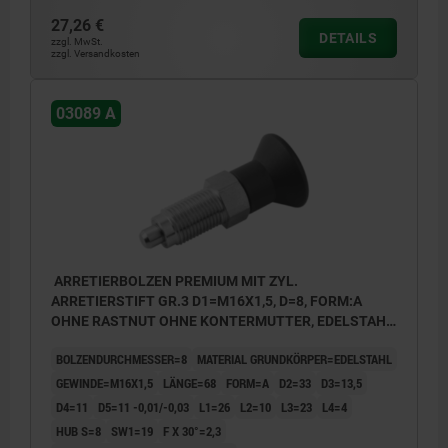
27,26 €
DETAILS
zzgl. MwSt.
zzgl. Versandkosten
03089 A
ARRETIERBOLZEN PREMIUM MIT ZYL.
ARRETIERSTIFT GR.3 D1=M16X1,5, D=8, FORM:A
OHNE RASTNUT OHNE KONTERMUTTER, EDELSTAHL
GEHÄRTET, GESCHL. U BLANK, KOMP:THERMOPLAST
BOLZENDURCHMESSER=8
MATERIAL GRUNDKÖRPER=EDELSTAHL
SCHWARZGRAU RAL7021
GEWINDE=M16X1,5
LÄNGE=68
FORM=A
D2=33
D3=13,5
D4=11
D5=11 -0,01/-0,03
L1=26
L2=10
L3=23
L4=4
HUB S=8
SW1=19
F X 30°=2,3