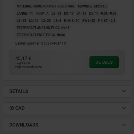
MATERIAL GRUNDKÖRPER=EDELSTAHL
GEWINDE=M20X1,5
LÄNGE=74
FORM=A
D2=33
D3=17
D4=11
D5=11 -0,01/-0,03
L1=28
L2=12
L3=25
L4=4
HUB S=10
SW1=22
F X 30°=2,8
FEDERKRAFT ANFANG F1 CA. N=15
FEDERKRAFT ENDE F2 CA. N=34
Bestellnummer:
03089-401410
45,17 €
DETAILS
zzgl. MwSt.
zzgl. Versandkosten
DETAILS
CAD
DOWNLOADS