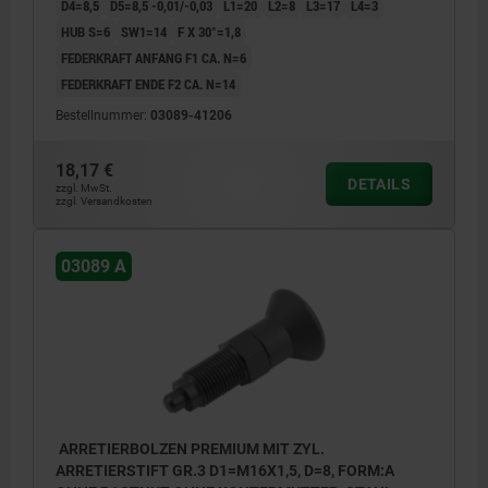
D4=8,5
D5=8,5 -0,01/-0,03
L1=20
L2=8
L3=17
L4=3
HUB S=6
SW1=14
F X 30°=1,8
FEDERKRAFT ANFANG F1 CA. N=6
FEDERKRAFT ENDE F2 CA. N=14
Bestellnummer:
03089-41206
18,17 €
DETAILS
zzgl. MwSt.
zzgl. Versandkosten
03089 A
ARRETIERBOLZEN PREMIUM MIT ZYL.
ARRETIERSTIFT GR.3 D1=M16X1,5, D=8, FORM:A