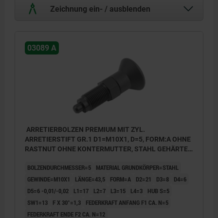
Zeichnung ein- / ausblenden
03089 A
ARRETIERBOLZEN PREMIUM MIT ZYL.
ARRETIERSTIFT GR.1 D1=M10X1, D=5, FORM:A OHNE
RASTNUT OHNE KONTERMUTTER, STAHL GEHÄRTET,
GESCHL. U BRÜN., KOMP:THERMOPLAST
BOLZENDURCHMESSER=5
MATERIAL GRUNDKÖRPER=STAHL
SCHWARZGRAU RAL7021
GEWINDE=M10X1
LÄNGE=43,5
FORM=A
D2=21
D3=8
D4=6
D5=6 -0,01/-0,02
L1=17
L2=7
L3=15
L4=3
HUB S=5
SW1=13
F X 30°=1,3
FEDERKRAFT ANFANG F1 CA. N=5
FEDERKRAFT ENDE F2 CA. N=12