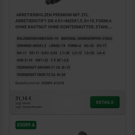
ARRETIERBOLZEN PREMIUM MIT ZYL.
ARRETIERSTIFT GR.4 D1=M20X1,5, D=10, FORM:A
OHNE RASTNUT OHNE KONTERMUTTER, STAHL
GEHÄRTET, GESCHL. U BRÜN., KOMP:THERMOPLAST
BOLZENDURCHMESSER=10
MATERIAL GRUNDKÖRPER=STAHL
SCHWARZGRAU RAL7021
GEWINDE=M20X1,5
LÄNGE=74
FORM=A
D2=33
D3=17
D4=11
D5=11 -0,01/-0,03
L1=28
L2=12
L3=25
L4=4
HUB S=10
SW1=22
F X 30°=2,8
FEDERKRAFT ANFANG F1 CA. N=15
FEDERKRAFT ENDE F2 CA. N=34
Bestellnummer:
03089-41410
31,16 €
DETAILS
zzgl. MwSt.
zzgl. Versandkosten
03089 A