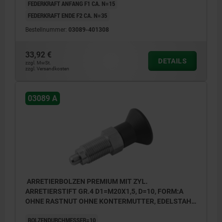
FEDERKRAFT ANFANG F1 CA. N=15
FEDERKRAFT ENDE F2 CA. N=35
Bestellnummer:
03089-401308
33,92 €
DETAILS
zzgl. MwSt.
zzgl. Versandkosten
03089 A
ARRETIERBOLZEN PREMIUM MIT ZYL.
ARRETIERSTIFT GR.4 D1=M20X1,5, D=10, FORM:A
OHNE RASTNUT OHNE KONTERMUTTER, EDELSTAHL
GEHÄRTET, GESCHL. U BLANK, KOMP:THERMOPLAST
BOLZENDURCHMESSER=10
SCHWARZGRAU RAL7021