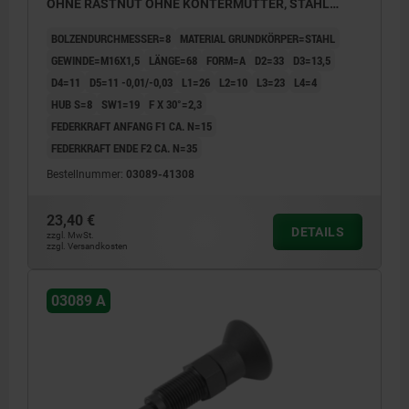
OHNE RASTNUT OHNE KONTERMUTTER, STAHL
GEHÄRTET, GESCHL. U BRÜN., KOMP:THERMOPLAST
BOLZENDURCHMESSER=8
MATERIAL GRUNDKÖRPER=STAHL
SCHWARZGRAU RAL7021
GEWINDE=M16X1,5
LÄNGE=68
FORM=A
D2=33
D3=13,5
D4=11
D5=11 -0,01/-0,03
L1=26
L2=10
L3=23
L4=4
HUB S=8
SW1=19
F X 30°=2,3
FEDERKRAFT ANFANG F1 CA. N=15
FEDERKRAFT ENDE F2 CA. N=35
Bestellnummer:
03089-41308
23,40 €
DETAILS
zzgl. MwSt.
zzgl. Versandkosten
03089 A