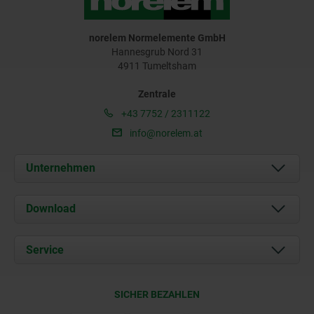
norelem Normelemente GmbH
Hannesgrub Nord 31
4911 Tumeltsham
Zentrale
+43 7752 / 2311122
info@norelem.at
Unternehmen
Über uns
Download
Aktuelles
Dokumente
Service
Kontakt
Lieferkonditionen
SICHER BEZAHLEN
Zertifizierung