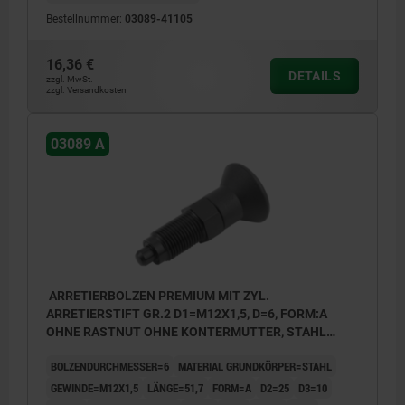
Bestellnummer:
03089-41105
16,36 €
DETAILS
zzgl. MwSt.
zzgl. Versandkosten
03089 A
ARRETIERBOLZEN PREMIUM MIT ZYL.
ARRETIERSTIFT GR.2 D1=M12X1,5, D=6, FORM:A
OHNE RASTNUT OHNE KONTERMUTTER, STAHL
GEHÄRTET, GESCHL. U BRÜN., KOMP:THERMOPLAST
BOLZENDURCHMESSER=6
MATERIAL GRUNDKÖRPER=STAHL
SCHWARZGRAU RAL7021
GEWINDE=M12X1,5
LÄNGE=51,7
FORM=A
D2=25
D3=10