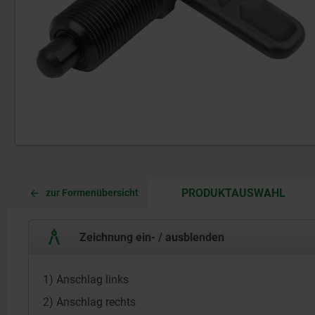
CURR
CURR
PRODUKTAUSWAHL
zur Formenübersicht
TAB:
TAB:
Zeichnung ein- / ausblenden
1) Anschlag links
2) Anschlag rechts