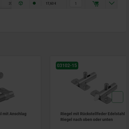
20
3
20
60
17,63 €
03102-15
Anschlag
Riegel mit Rückstellfeder Edelstahl
Riegel nach oben oder unten