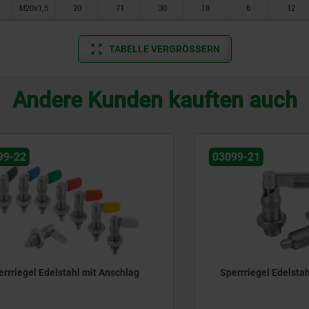
M20x1,5
20
71
30
18
6
12
TABELLE VERGRÖSSERN
Andere Kunden kauften auch
03099-21
el Edelstahl mit Anschlag
Sperrriegel Edelstahl mit 