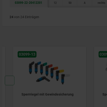
03099-22-20412201
12
50
A
rechts
24
von 24 Einträgen
03099-13
03099-22
Sperrriegel mit Gewindesicherung
Sperrrieg