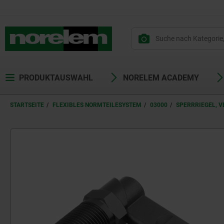
text.skipToContent
text.skipToNavigation
PRODUKTAUSWAHL
NORELEM ACADEMY
STARTSEITE
FLEXIBLES NORMTEILESYSTEM
03000
SPERRRIEGEL, 