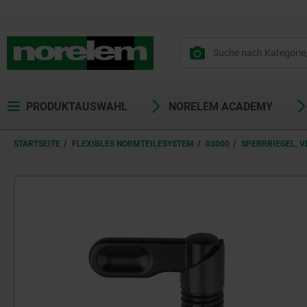
text.skipToContent
text.skipToNavigation
PRODUKTAUSWAHL
NORELEM ACADEMY
STARTSEITE
FLEXIBLES NORMTEILESYSTEM
03000
SPERRRIEGEL, 