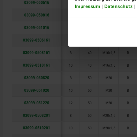
03099-050616
6
40
M16
B
Impressum
|
Datenschutz
|
03099-050816
8
40
M16
B
03099-051016
10
40
M16
B
03099-0506161
6
40
M16x1,5
B
03099-0508161
8
40
M16x1,5
B
03099-0510161
10
40
M16x1,5
B
03099-050820
8
50
M20
B
03099-051020
10
50
M20
B
03099-051220
12
50
M20
B
03099-0508201
8
50
M20x1,5
B
03099-0510201
10
50
M20x1,5
B