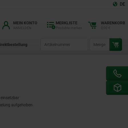
DE
MEIN KONTO
MERKLISTE
WARENKORB
ANMELDEN
Produkte merken
0,00 €
productCode
qty
irektbestellung
 einsetzbar
egelung aufgehoben