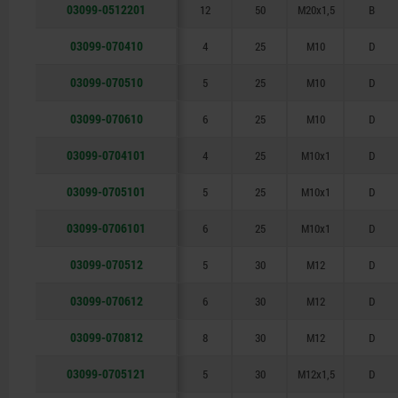
03099-0512201
12
50
M20x1,5
B
03099-070410
4
25
M10
D
03099-070510
5
25
M10
D
03099-070610
6
25
M10
D
03099-0704101
4
25
M10x1
D
03099-0705101
5
25
M10x1
D
03099-0706101
6
25
M10x1
D
03099-070512
5
30
M12
D
03099-070612
6
30
M12
D
03099-070812
8
30
M12
D
03099-0705121
5
30
M12x1,5
D