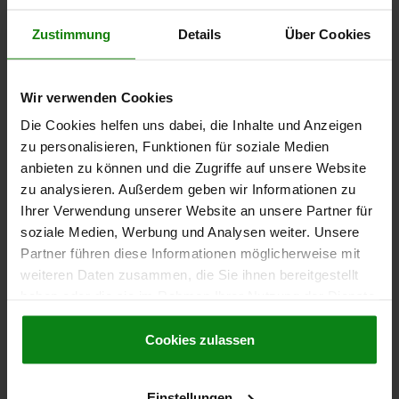
DURCHGEHEND, STAHL GEHÄRTET UND BRÜNIERT
Zustimmung
Details
Über Cookies
MATERIAL GRUNDKÖRPER=STAHL
FORM=A
FORM-TYP=GEWINDE DURCHGEHEND
DURCHMESSER=10
GEWINDE=M16X1,5
D3=3
H=20
H3=4
LÄNGE=27
T=15,5
Wir verwenden Cookies
T1=6
SW1=10
SW2=5
Die Cookies helfen uns dabei, die Inhalte und Anzeigen
Bestellnummer:
03099-60-1101611
zu personalisieren, Funktionen für soziale Medien
anbieten zu können und die Zugriffe auf unsere Website
101,60 €
DETAILS
zzgl. MwSt.
zu analysieren. Außerdem geben wir Informationen zu
zzgl. Versandkosten
Ihrer Verwendung unserer Website an unsere Partner für
soziale Medien, Werbung und Analysen weiter. Unsere
03099-60 A
Partner führen diese Informationen möglicherweise mit
weiteren Daten zusammen, die Sie ihnen bereitgestellt
haben oder die sie im Rahmen Ihrer Nutzung der Dienste
gesammelt haben.
Cookie Richtlinien
Impressum
|
Datenschutz
|
AGB
Cookies zulassen
Einstellungen
POSITIONIERBUCHSE MIT ZUSTANDSSENSOR, PNP