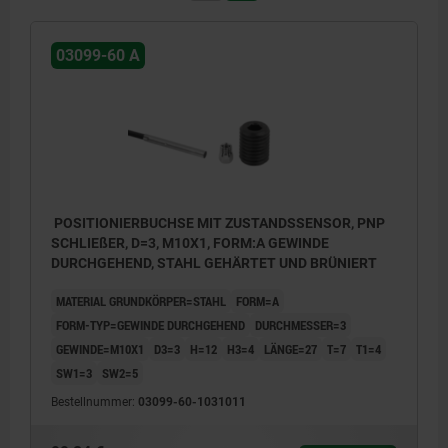
03099-60 A
POSITIONIERBUCHSE MIT ZUSTANDSSENSOR, PNP
SCHLIEßER, D=3, M10X1, FORM:A GEWINDE
DURCHGEHEND, STAHL GEHÄRTET UND BRÜNIERT
MATERIAL GRUNDKÖRPER=STAHL
FORM=A
FORM-TYP=GEWINDE DURCHGEHEND
DURCHMESSER=3
GEWINDE=M10X1
D3=3
H=12
H3=4
LÄNGE=27
T=7
T1=4
SW1=3
SW2=5
Bestellnummer:
03099-60-1031011