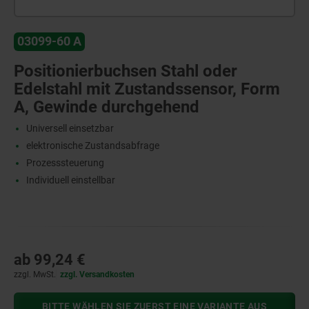
03099-60 A
Positionierbuchsen Stahl oder
Edelstahl mit Zustandssensor, Form
A, Gewinde durchgehend
Universell einsetzbar
elektronische Zustandsabfrage
Prozesssteuerung
Individuell einstellbar
ab
99,24 €
zzgl. MwSt.
zzgl. Versandkosten
BITTE WÄHLEN SIE ZUERST EINE VARIANTE AUS