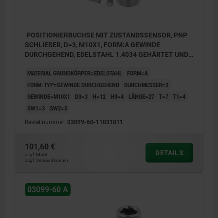
POSITIONIERBUCHSE MIT ZUSTANDSSENSOR, PNP
SCHLIEßER, D=3, M10X1, FORM:A GEWINDE
DURCHGEHEND, EDELSTAHL 1.4034 GEHÄRTET UND
BLANK
MATERIAL GRUNDKÖRPER=EDELSTAHL
FORM=A
FORM-TYP=GEWINDE DURCHGEHEND
DURCHMESSER=3
GEWINDE=M10X1
D3=3
H=12
H3=4
LÄNGE=27
T=7
T1=4
SW1=3
SW2=5
Bestellnummer:
03099-60-11031011
101,60 €
DETAILS
zzgl. MwSt.
zzgl. Versandkosten
03099-60 A