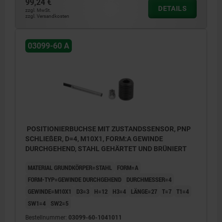
99,24 €
1) LED
DETAILS
zzgl. MwSt.
zzgl. Versandkosten
BN = Braun
03099-60 A
BK = Schwarz
BU = Blau
POSITIONIERBUCHSE MIT ZUSTANDSSENSOR, PNP
SCHLIEßER, D=4, M10X1, FORM:A GEWINDE
DURCHGEHEND, STAHL GEHÄRTET UND BRÜNIERT
MATERIAL GRUNDKÖRPER=STAHL
FORM=A
FORM-TYP=GEWINDE DURCHGEHEND
DURCHMESSER=4
GEWINDE=M10X1
D3=3
H=12
H3=4
LÄNGE=27
T=7
T1=4
SW1=4
SW2=5
Bestellnummer:
03099-60-1041011