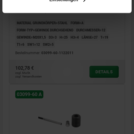
SCHLIEßER, D=12, M20X1,5, FORM:A GEWINDE
DURCHGEHEND, STAHL GEHÄRTET UND BRÜNIERT
MATERIAL GRUNDKÖRPER=STAHL
FORM=A
FORM-TYP=GEWINDE DURCHGEHEND
DURCHMESSER=12
GEWINDE=M20X1,5
D3=3
H=25
H3=4
LÄNGE=27
T=19
T1=6
SW1=12
SW2=5
Bestellnummer:
03099-60-1122011
102,78 €
DETAILS
zzgl. MwSt.
zzgl. Versandkosten
03099-60 A