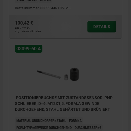
Bestellnummer:
03099-60-1051211
100,42 €
DETAILS
zzgl. MwSt.
zzgl. Versandkosten
03099-60 A
POSITIONIERBUCHSE MIT ZUSTANDSSENSOR, PNP
SCHLIEßER, D=6, M12X1,5, FORM:A GEWINDE
DURCHGEHEND, STAHL GEHÄRTET UND BRÜNIERT
MATERIAL GRUNDKÖRPER=STAHL
FORM=A
FORM-TYP=GEWINDE DURCHGEHEND
DURCHMESSER=6