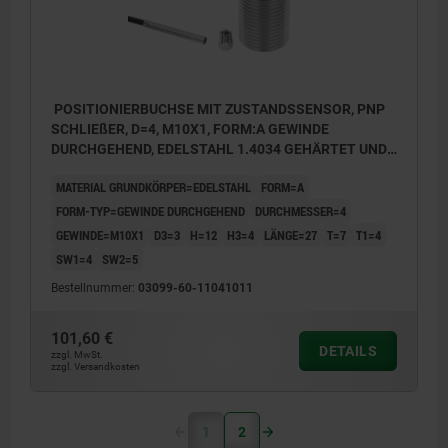
POSITIONIERBUCHSE MIT ZUSTANDSSENSOR, PNP
SCHLIEßER, D=4, M10X1, FORM:A GEWINDE
DURCHGEHEND, EDELSTAHL 1.4034 GEHÄRTET UND
BLANK
MATERIAL GRUNDKÖRPER=EDELSTAHL
FORM=A
FORM-TYP=GEWINDE DURCHGEHEND
DURCHMESSER=4
GEWINDE=M10X1
D3=3
H=12
H3=4
LÄNGE=27
T=7
T1=4
SW1=4
SW2=5
Bestellnummer:
03099-60-11041011
101,60 €
DETAILS
zzgl. MwSt.
zzgl. Versandkosten
1
2