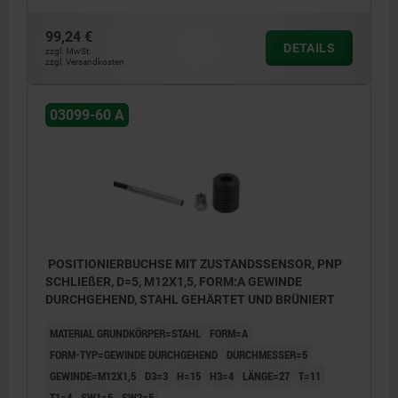
99,24 €
DETAILS
zzgl. MwSt.
zzgl. Versandkosten
03099-60 A
POSITIONIERBUCHSE MIT ZUSTANDSSENSOR, PNP
SCHLIEßER, D=5, M12X1,5, FORM:A GEWINDE
DURCHGEHEND, STAHL GEHÄRTET UND BRÜNIERT
MATERIAL GRUNDKÖRPER=STAHL
FORM=A
FORM-TYP=GEWINDE DURCHGEHEND
DURCHMESSER=5
GEWINDE=M12X1,5
D3=3
H=15
H3=4
LÄNGE=27
T=11
T1=4
SW1=5
SW2=5