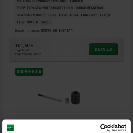
MATERIAL GRUNDKÖRPER=STAHL
FORM=A
FORM-TYP=GEWINDE DURCHGEHEND
DURCHMESSER=8
GEWINDE=M16X1,5
D3=3
H=20
H3=4
LÄNGE=27
T=15,5
T1=6
SW1=8
SW2=5
Bestellnummer:
03099-60-1081611
101,60 €
DETAILS
zzgl. MwSt.
zzgl. Versandkosten
03099-60 A
POSITIONIERBUCHSE MIT ZUSTANDSSENSOR, PNP
SCHLIEßER, D=10, M16X1,5, FORM:A GEWINDE