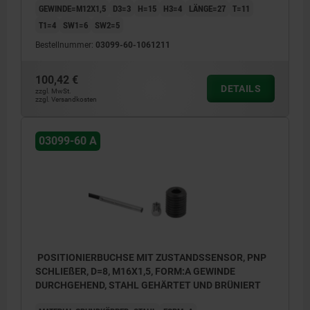
GEWINDE=M12X1,5
D3=3
H=15
H3=4
LÄNGE=27
T=11
T1=4
SW1=6
SW2=5
Bestellnummer:
03099-60-1061211
100,42 €
DETAILS
zzgl. MwSt.
zzgl. Versandkosten
03099-60 A
POSITIONIERBUCHSE MIT ZUSTANDSSENSOR, PNP
SCHLIEßER, D=8, M16X1,5, FORM:A GEWINDE
DURCHGEHEND, STAHL GEHÄRTET UND BRÜNIERT