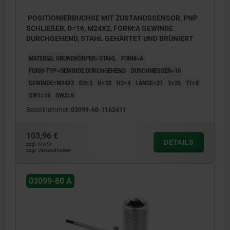
POSITIONIERBUCHSE MIT ZUSTANDSSENSOR, PNP
SCHLIEßER, D=16, M24X2, FORM:A GEWINDE
DURCHGEHEND, STAHL GEHÄRTET UND BRÜNIERT
MATERIAL GRUNDKÖRPER=STAHL
FORM=A
FORM-TYP=GEWINDE DURCHGEHEND
DURCHMESSER=16
GEWINDE=M24X2
D3=3
H=32
H3=4
LÄNGE=27
T=25
T1=8
SW1=16
SW2=5
Bestellnummer:
03099-60-1162411
103,96 €
DETAILS
zzgl. MwSt.
zzgl. Versandkosten
03099-60 A