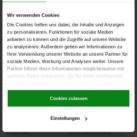
05609
Wir verwenden Cookies
Die Cookies helfen uns dabei, die Inhalte und Anzeigen
Hebelspanner pneumatisch
zu personalisieren, Funktionen für soziale Medien
einschraubbar mit Flansch
anbieten zu können und die Zugriffe auf unsere Website
zu analysieren. Außerdem geben wir Informationen zu
Ihrer Verwendung unserer Website an unsere Partner für
soziale Medien, Werbung und Analysen weiter. Unsere
ab
309,00 €
Partner führen diese Informationen möglicherweise mit
zzgl. MwSt.
zzgl. Versandkosten
weiteren Daten zusammen, die Sie ihnen bereitgestellt
haben oder die sie im Rahmen Ihrer Nutzung der Dienste
BITTE WÄHLEN SIE ZUERST EINE VARIANTE AUS
gesammelt haben.
Cookie Richtlinien
Impressum
|
Datenschutz
|
AGB
Cookies zulassen
WERKSTOFF
AUSFÜHRUNG
Einstellungen
Grundkörper Aluminium.
Grundkörper schwarz eloxiert.
Kolben Stahl.
Kolben hartverchromt.