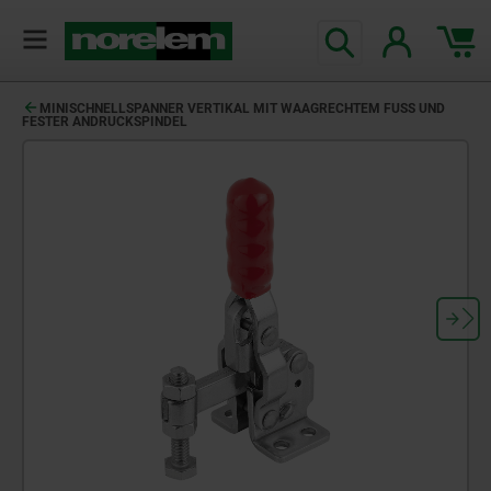
text.skipToContent
text.skipToNavigation
MINISCHNELLSPANNER VERTIKAL MIT WAAGRECHTEM FUSS UND F
ESTER ANDRUCKSPINDEL