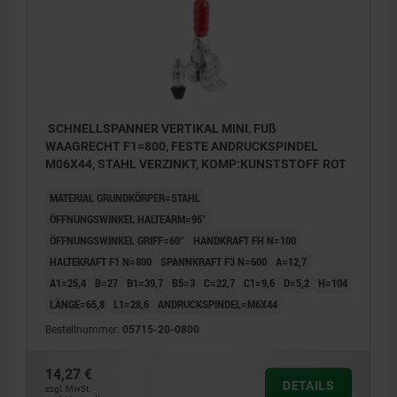
SCHNELLSPANNER VERTIKAL MINI, FUß
WAAGRECHT F1=800, FESTE ANDRUCKSPINDEL
M06X44, STAHL VERZINKT, KOMP:KUNSTSTOFF ROT
MATERIAL GRUNDKÖRPER=STAHL
ÖFFNUNGSWINKEL HALTEARM=95°
ÖFFNUNGSWINKEL GRIFF=60°
HANDKRAFT FH N=100
HALTEKRAFT F1 N=800
SPANNKRAFT F3 N=600
A=12,7
A1=25,4
B=27
B1=39,7
B5=3
C=22,7
C1=9,6
D=5,2
H=104
LÄNGE=65,8
L1=28,6
ANDRUCKSPINDEL=M6X44
Bestellnummer:
05715-20-0800
14,27 €
DETAILS
zzgl. MwSt.