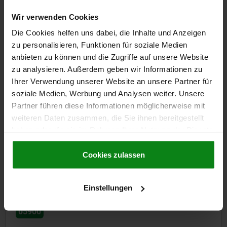
Bestellnummer:
05715-20-1800
Wir verwenden Cookies
29,35 €
Die Cookies helfen uns dabei, die Inhalte und Anzeigen
DETAILS
zzgl. MwSt.
zu personalisieren, Funktionen für soziale Medien
zzgl. Versandkosten
anbieten zu können und die Zugriffe auf unsere Website
zu analysieren. Außerdem geben wir Informationen zu
Ihrer Verwendung unserer Website an unsere Partner für
DETAILS
soziale Medien, Werbung und Analysen weiter. Unsere
Partner führen diese Informationen möglicherweise mit
CAD
weiteren Daten zusammen, die Sie ihnen bereitgestellt
haben oder die sie im Rahmen Ihrer Nutzung der Dienste
gesammelt haben.
Cookie Richtlinien
DOWNLOADS
Impressum
|
Datenschutz
|
AGB
Cookies zulassen
Andere Kunden kauften auch
Einstellungen
05900