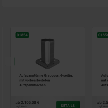
01854
01856
Aufspanntürme Grauguss, 4-seitig,
Aufspannt
mit vorbearbeiteten
mit vorbe
Aufspannflächen
Aufspann
ab
2.105,00 €
ab
2.565,0
DETAILS
zzgl. MwSt.
zzgl. MwSt.