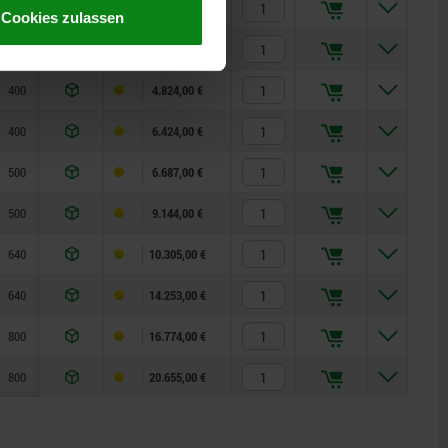
320
300
200
200
150
55
25
3.311,00 €
Cookies zulassen
320
300
200
200
150
55
25
4.626,00 €
400
200
—
250
200
75
25
4.824,00 €
400
200
—
250
200
75
25
6.424,00 €
500
400
—
315
200
100
25
6.687,00 €
500
400
—
315
200
100
25
9.144,00 €
640
600
400
400
300
135
25
10.305,00 €
640
600
400
400
300
135
25
14.253,00 €
800
200
—
500
400
165
25
16.774,00 €
800
200
—
500
400
165
25
20.655,00 €