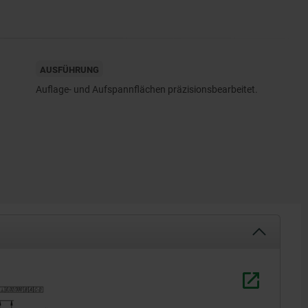
AUSFÜHRUNG
Auflage- und Aufspannflächen präzisionsbearbeitet.
1) Raste
2) Durchg
(D3/D4)