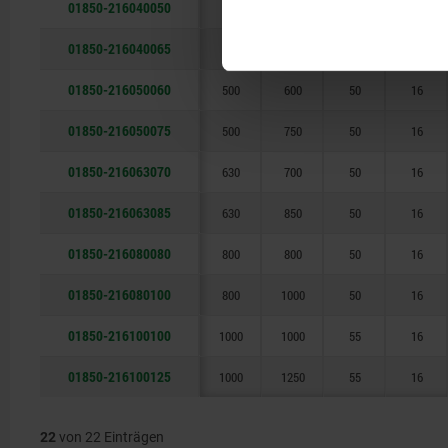
01850-216040050
400
500
50
16
01850-216040065
400
650
50
16
01850-216050060
500
600
50
16
01850-216050075
500
750
50
16
01850-216063070
630
700
50
16
01850-216063085
630
850
50
16
01850-216080080
800
800
50
16
01850-216080100
800
1000
50
16
01850-216100100
1000
1000
55
16
01850-216100125
1000
1250
55
16
22
von 22 Einträgen