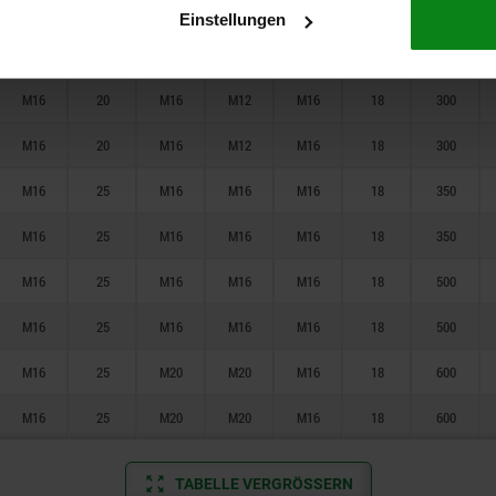
M16
20
M16
M12
M16
18
250
Einstellungen
M16
20
M16
M12
M16
18
250
M16
20
M16
M12
M16
18
300
M16
20
M16
M12
M16
18
300
M16
25
M16
M16
M16
18
350
M16
25
M16
M16
M16
18
350
M16
25
M16
M16
M16
18
500
M16
25
M16
M16
M16
18
500
M16
25
M20
M20
M16
18
600
M16
25
M20
M20
M16
18
600
TABELLE VERGRÖSSERN