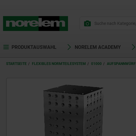
text.skipToContent
text.skipToNavigation
PRODUKTAUSWAHL
NORELEM ACADEMY
STARTSEITE
FLEXIBLES NORMTEILESYSTEM
01000
AUFSPANNWÜRF