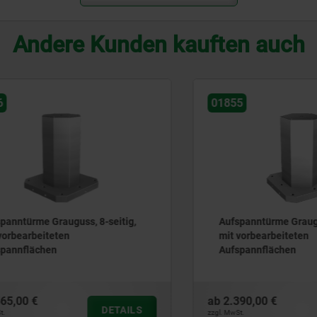
Andere Kunden kauften auch
01855
ürme Grauguss, 8-seitig,
Aufspanntürme Grauguss, 6
arbeiteten
mit vorbearbeiteten
flächen
Aufspannflächen
0 €
ab
2.390,00 €
DETAILS
zzgl. MwSt.