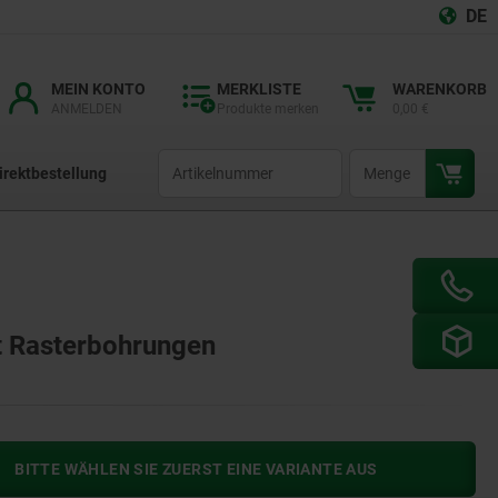
DE
MEIN KONTO
MERKLISTE
WARENKORB
ANMELDEN
Produkte merken
0,00 €
productCode
qty
irektbestellung
t Rasterbohrungen
BITTE WÄHLEN SIE ZUERST EINE VARIANTE AUS