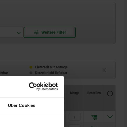
Lieferzeit auf Anfrage
ferbar
Derzeit nicht lieferbar
Verfügbarkeit
CAD
Menge
Bestellen
BN
NL
NB
Preis
Über Cookies
14
2
2
1.168,00 €