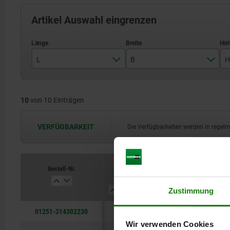
Artikel Auswahl eingrenzen
L
B
H
300
220
10
von 10 Einträgen
400
300
500
350
VERFÜGBARKEIT
Die Verfügbarkeiten werden in regel
630
450
800
550
Bestell-Nr.
L
B
H
H4
Zustimmung
01251-314302230
300
220
300
23
Wir verwenden Cookies