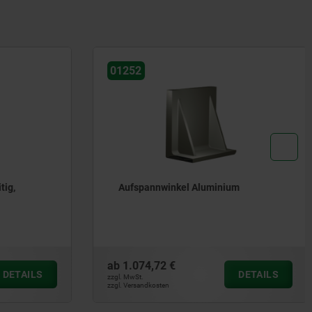
01252
ig,
Aufspannwinkel Aluminium
ab
1.074,72 €
DETAILS
DETAILS
zzgl. MwSt.
zzgl. Versandkosten