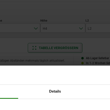
H4
L2
300
23
250
TABELLE VERGRÖSSERN
400
30
320
500
400
Ab Lager lieferbar
mäßigen Abständen mehrmals täglich aktualisiert.
In 1-2 Wochen lie
630
500
800
640
L2
B2
B3
H1
H2
L8
L9
Details
250
90
100
30
50
60
100