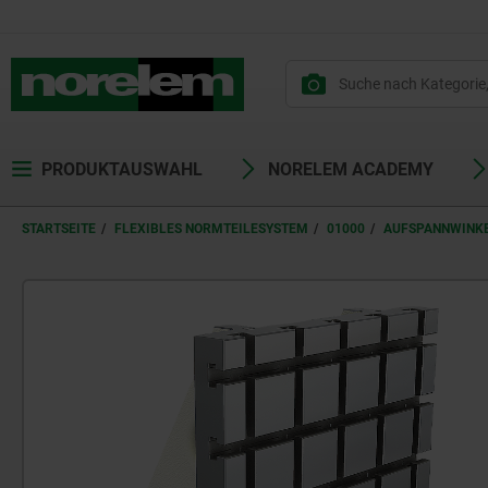
text.skipToContent
text.skipToNavigation
PRODUKTAUSWAHL
NORELEM ACADEMY
STARTSEITE
FLEXIBLES NORMTEILESYSTEM
01000
AUFSPANNWINK