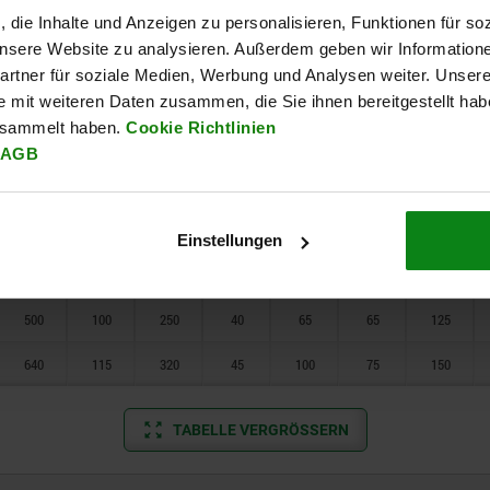
320
90
160
30
50
60
100
, die Inhalte und Anzeigen zu personalisieren, Funktionen für so
 unsere Website zu analysieren. Außerdem geben wir Information
400
90
200
35
50
60
100
rtner für soziale Medien, Werbung und Analysen weiter. Unsere
500
100
250
40
65
65
125
e mit weiteren Daten zusammen, die Sie ihnen bereitgestellt ha
esammelt haben.
Cookie Richtlinien
640
115
320
45
100
75
150
AGB
250
90
100
30
50
60
100
320
90
160
30
50
60
100
Einstellungen
400
90
200
35
50
60
100
500
100
250
40
65
65
125
640
115
320
45
100
75
150
TABELLE VERGRÖSSERN