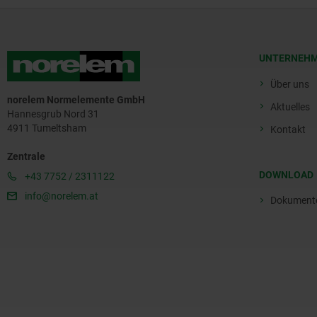
UNTERNEH
Über uns
norelem Normelemente GmbH
Aktuelles
Hannesgrub Nord 31
4911 Tumeltsham
Kontakt
Zentrale
DOWNLOAD
+43 7752 / 2311122
info@norelem.at
Dokument