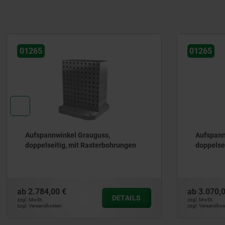
01265
01265
Aufspannwinkel Grauguss,
Aufspann
doppelseitig, mit Rasterbohrungen
doppelsei
ab
2.784,00 €
ab
3.070,0
DETAILS
zzgl. MwSt.
zzgl. MwSt.
zzgl. Versandkosten
zzgl. Versandkos