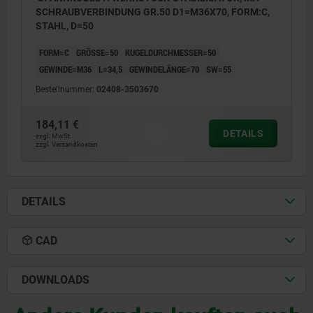
SCHRAUBVERBINDUNG GR.50 D1=M36X70, FORM:C,
STAHL, D=50
FORM=C
GRÖSSE=50
KUGELDURCHMESSER=50
GEWINDE=M36
L=34,5
GEWINDELÄNGE=70
SW=55
Bestellnummer:
02408-3503670
184,11 €
DETAILS
zzgl. MwSt.
zzgl. Versandkosten
DETAILS
CAD
DOWNLOADS