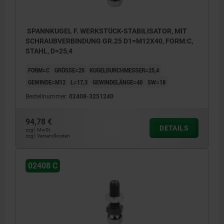
SPANNKUGEL F. WERKSTÜCK-STABILISATOR, MIT
SCHRAUBVERBINDUNG GR.25 D1=M12X40, FORM:C,
STAHL, D=25,4
FORM=C
GRÖSSE=25
KUGELDURCHMESSER=25,4
GEWINDE=M12
L=17,3
GEWINDELÄNGE=40
SW=18
Bestellnummer:
02408-3251240
94,78 €
DETAILS
zzgl. MwSt.
zzgl. Versandkosten
02408 C
1) Zylinderschraube DIN EN ISO 4762, M10