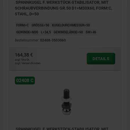
SPANNKUGEL F. WERKSTÜCK-STABILISATOR, MIT
SCHRAUBVERBINDUNG GR.50 D1=M30X60, FORM:C,
STAHL, D=50
FORM=C
GRÖSSE=50
KUGELDURCHMESSER=50
GEWINDE=M30
L=34,5
GEWINDELÄNGE=60
SW=46
Bestellnummer:
02408-3503060
164,38 €
DETAILS
zzgl. MwSt.
zzgl. Versandkosten
02408 C
SPANNKUGEL F. WERKSTÜCK-STABILISATOR, MIT