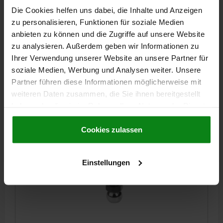
SPANNKUGEL F. WERKSTÜCK-STABILISATOR, MIT
Die Cookies helfen uns dabei, die Inhalte und Anzeigen
SCHRAUBVERBINDUNG GR.50 D1=M24X50, FORM:C,
zu personalisieren, Funktionen für soziale Medien
STAHL, D=50
anbieten zu können und die Zugriffe auf unsere Website
zu analysieren. Außerdem geben wir Informationen zu
FORM=C
GRÖSSE=50
KUGELDURCHMESSER=50
Ihrer Verwendung unserer Website an unsere Partner für
GEWINDE=M24
L=34,5
GEWINDELÄNGE=50
SW=36
soziale Medien, Werbung und Analysen weiter. Unsere
Bestellnummer:
02408-3502450
Partner führen diese Informationen möglicherweise mit
weiteren Daten zusammen, die Sie ihnen bereitgestellt
152,33 €
haben oder die sie im Rahmen Ihrer Nutzung der Dienste
DETAILS
zzgl. MwSt.
zzgl. Versandkosten
gesammelt haben.
Cookie Richtlinien
Impressum
|
Datenschutz
|
AGB
Cookies zulassen
02408 C
Einstellungen