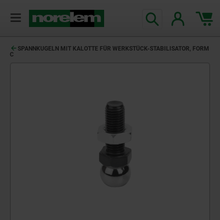
text.skipToContent
text.skipToNavigation
SPANNKUGELN MIT KALOTTE FÜR WERKSTÜCK-STABILISATOR, FORM
C