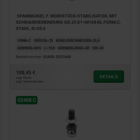
SPANNKUGEL F. WERKSTÜCK-STABILISATOR, MIT
SCHRAUBVERBINDUNG GR.25 D1=M16X40, FORM:C,
STAHL, D=25,4
FORM=C
GRÖSSE=25
KUGELDURCHMESSER=25,4
GEWINDE=M16
L=19,8
GEWINDELÄNGE=40
SW=24
Bestellnummer:
02408-3251640
108,45 €
DETAILS
zzgl. MwSt.
zzgl. Versandkosten
02408 C