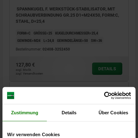
SPANNKUGEL F. WERKSTÜCK-STABILISATOR, MIT
SCHRAUBVERBINDUNG GR.25 D1=M24X50, FORM:C,
STAHL, D=25,4
FORM=C
GRÖSSE=25
KUGELDURCHMESSER=25,4
GEWINDE=M24
L=24,8
GEWINDELÄNGE=50
SW=36
Bestellnummer:
02408-3252450
127,80 €
DETAILS
zzgl. MwSt.
zzgl. Versandkosten
02408 C
Zustimmung
Details
Über Cookies
Wir verwenden Cookies