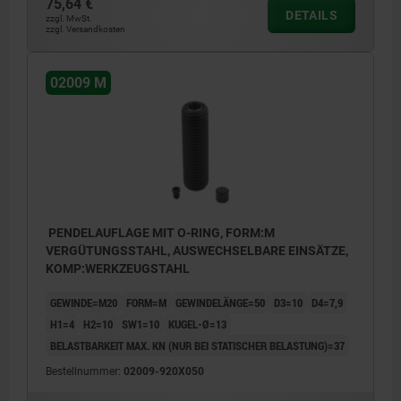
75,64 €
DETAILS
zzgl. MwSt.
zzgl. Versandkosten
02009 M
PENDELAUFLAGE MIT O-RING, FORM:M
VERGÜTUNGSSTAHL, AUSWECHSELBARE EINSÄTZE,
KOMP:WERKZEUGSTAHL
GEWINDE=M20
FORM=M
GEWINDELÄNGE=50
D3=10
D4=7,9
H1=4
H2=10
SW1=10
KUGEL-Ø=13
BELASTBARKEIT MAX. KN (NUR BEI STATISCHER BELASTUNG)=37
Bestellnummer:
02009-920X050