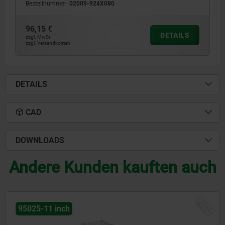
Bestellnummer:
02009-924X080
96,15 €
DETAILS
zzgl. MwSt.
zzgl. Versandkosten
DETAILS
CAD
DOWNLOADS
Andere Kunden kauften auch
NEU
5025-11 inch