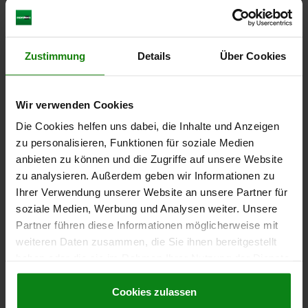
79,40 €
DETAILS
zzgl. MwSt.
zzgl. Versandkosten
Zustimmung
Details
Über Cookies
02009 M
Wir verwenden Cookies
Die Cookies helfen uns dabei, die Inhalte und Anzeigen
zu personalisieren, Funktionen für soziale Medien
anbieten zu können und die Zugriffe auf unsere Website
zu analysieren. Außerdem geben wir Informationen zu
Ihrer Verwendung unserer Website an unsere Partner für
PENDELAUFLAGE MIT O-RING, FORM:M
soziale Medien, Werbung und Analysen weiter. Unsere
VERGÜTUNGSSTAHL, AUSWECHSELBARE EINSÄTZE,
KOMP:WERKZEUGSTAHL
Partner führen diese Informationen möglicherweise mit
weiteren Daten zusammen, die Sie ihnen bereitgestellt
GEWINDE=M24
FORM=M
GEWINDELÄNGE=40
D3=12
D4=9,5
haben oder die sie im Rahmen Ihrer Nutzung der Dienste
H1=4
H2=10
SW1=10
KUGEL-Ø=15
gesammelt haben.
Cookie Richtlinien
BELASTBARKEIT MAX. KN (NUR BEI STATISCHER BELASTUNG)=55
Impressum
|
Datenschutz
|
AGB
Cookies zulassen
Bestellnummer:
02009-924X040