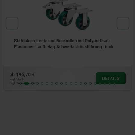
Stahlblech-Lenk- und Bockrollen mit Polyurethan-
Elastomer-Laufbelag, Schwerlast-Ausführung - inch
b
195,70 €
DETAILS
l. MwSt.
l. Versandkosten