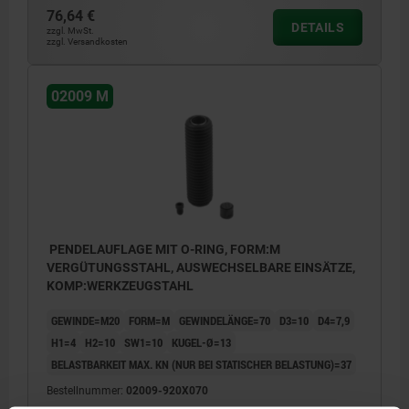
76,64 €
DETAILS
zzgl. MwSt.
zzgl. Versandkosten
02009 M
PENDELAUFLAGE MIT O-RING, FORM:M
VERGÜTUNGSSTAHL, AUSWECHSELBARE EINSÄTZE,
KOMP:WERKZEUGSTAHL
GEWINDE=M20
FORM=M
GEWINDELÄNGE=70
D3=10
D4=7,9
H1=4
H2=10
SW1=10
KUGEL-Ø=13
BELASTBARKEIT MAX. KN (NUR BEI STATISCHER BELASTUNG)=37
Bestellnummer:
02009-920X070