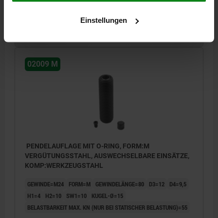
Einstellungen
91,00 €
DETAILS
zzgl. MwSt.
zzgl. Versandkosten
02009 M
PENDELAUFLAGE MIT O-RING, FORM:M
VERGÜTUNGSSTAHL, AUSWECHSELBARE EINSÄTZE,
KOMP:WERKZEUGSTAHL
GEWINDE=M24
FORM=M
GEWINDELÄNGE=80
D3=12
D4=9,5
H1=4
H2=10
SW1=10
KUGEL-Ø=15
BELASTBARKEIT MAX. KN (NUR BEI STATISCHER BELASTUNG)=55