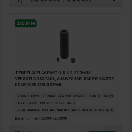
02009 M
PENDELAUFLAGE MIT O-RING, FORM:M
VERGÜTUNGSSTAHL, AUSWECHSELBARE EINSÄTZE,
KOMP:WERKZEUGSTAHL
GEWINDE=M20
FORM=M
GEWINDELÄNGE=30
D3=10
D4=7,9
H1=4
H2=10
SW1=10
KUGEL-Ø=13
BELASTBARKEIT MAX. KN (NUR BEI STATISCHER BELASTUNG)=37
Bestellnummer:
02009-920X030