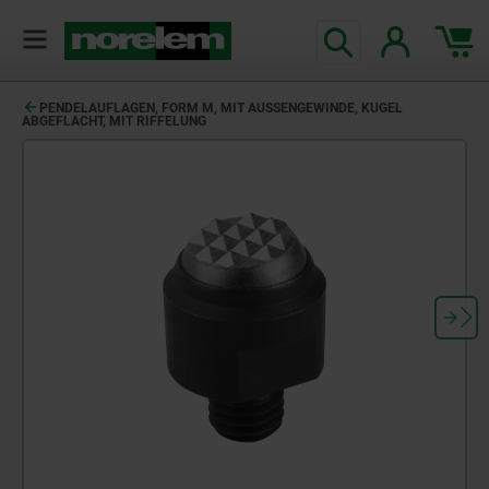
text.skipToContent
text.skipToNavigation
PENDELAUFLAGEN, FORM M, MIT AUSSENGEWINDE, KUGEL A
BGEFLACHT, MIT RIFFELUNG