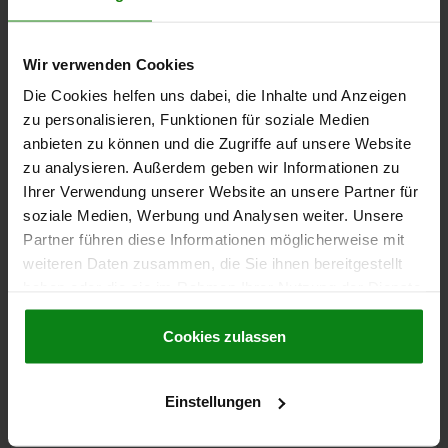
Wir verwenden Cookies
Die Cookies helfen uns dabei, die Inhalte und Anzeigen
zu personalisieren, Funktionen für soziale Medien
anbieten zu können und die Zugriffe auf unsere Website
PENDELAUFLAGE M12 D1=20, FORM:M
VERGÜTUNGSSTAHL, KOMP:VERGÜTUNGSSTAHL
zu analysieren. Außerdem geben wir Informationen zu
Ihrer Verwendung unserer Website an unsere Partner für
GEWINDE=M12
AUSSENDURCHMESSER=20
FORM=M
soziale Medien, Werbung und Analysen weiter. Unsere
GEWINDELÄNGE=12
D3=12
HÖHE=18
KUGEL-Ø=16
SW=17
Partner führen diese Informationen möglicherweise mit
BELASTBARKEIT MAX. KN (NUR BEI STATISCHER BELASTUNG)=25
weiteren Daten zusammen, die Sie ihnen bereitgestellt
Bestellnummer:
02000-912
haben oder die sie im Rahmen Ihrer Nutzung der Dienste
gesammelt haben.
Cookie Richtlinien
58,53 €
Impressum
|
Datenschutz
|
AGB
Cookies zulassen
DETAILS
zzgl. MwSt.
zzgl. Versandkosten
Einstellungen
DETAILS