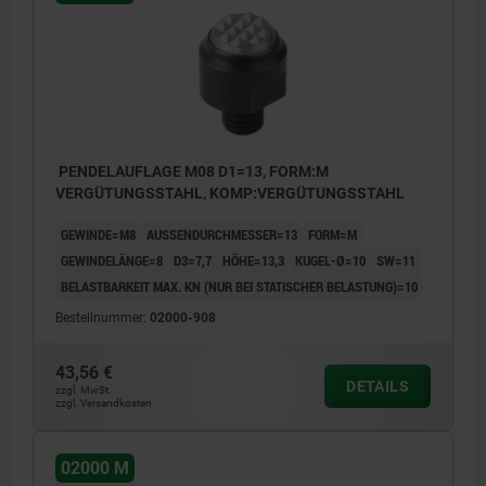
PENDELAUFLAGE M08 D1=13, FORM:M
VERGÜTUNGSSTAHL, KOMP:VERGÜTUNGSSTAHL
GEWINDE=M8
AUSSENDURCHMESSER=13
FORM=M
GEWINDELÄNGE=8
D3=7,7
HÖHE=13,3
KUGEL-Ø=10
SW=11
BELASTBARKEIT MAX. KN (NUR BEI STATISCHER BELASTUNG)=10
Bestellnummer:
02000-908
43,56 €
DETAILS
zzgl. MwSt.
zzgl. Versandkosten
02000 M