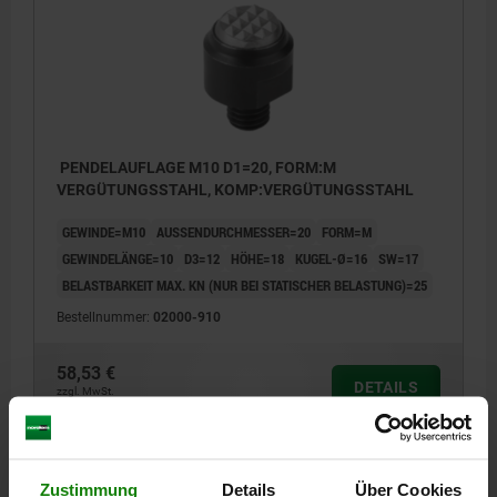
PENDELAUFLAGE M10 D1=20, FORM:M
VERGÜTUNGSSTAHL, KOMP:VERGÜTUNGSSTAHL
GEWINDE=M10
AUSSENDURCHMESSER=20
FORM=M
GEWINDELÄNGE=10
D3=12
HÖHE=18
KUGEL-Ø=16
SW=17
BELASTBARKEIT MAX. KN (NUR BEI STATISCHER BELASTUNG)=25
Bestellnummer:
02000-910
58,53 €
DETAILS
zzgl. MwSt.
zzgl. Versandkosten
02000 M
Zustimmung
Details
Über Cookies