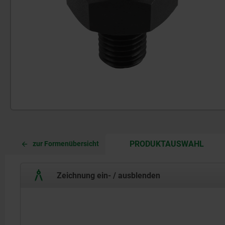
CURR
CURR
PRODUKTAUSWAHL
zur Formenübersicht
TAB:
TAB:
Zeichnung ein- / ausblenden