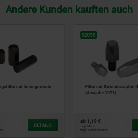
Andere Kunden kauften auch
02110
 Gewindezapfen DIN 6320
Gelenkfüße
 1971)
ab
11,06 €
DETAILS
zzgl. MwSt.
ten
zzgl. Versandkosten