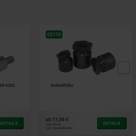
02041
Positionsfüße Stahl mit Sechskant,
Außengewinde
ab
3,09 €
DETAILS
DETAILS
zzgl. MwSt.
zzgl. Versandkosten