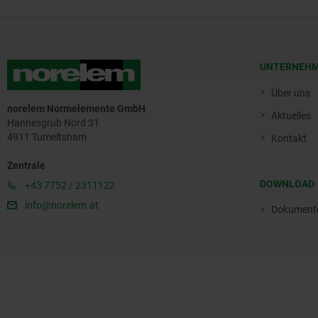
UNTERNEH
Über uns
norelem Normelemente GmbH
Aktuelles
Hannesgrub Nord 31
4911 Tumeltsham
Kontakt
Zentrale
DOWNLOAD
+43 7752 / 2311122
info@norelem.at
Dokument