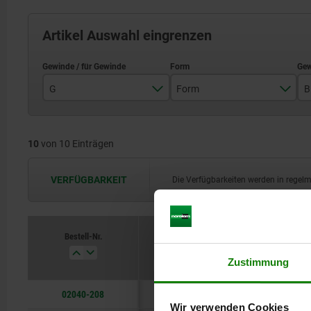
Artikel Auswahl eingrenzen
G
Form
B
M6
B
10
von 10 Einträgen
M8
M10
VERFÜGBARKEIT
Die Verfügbarkeiten werden in regel
M12
M16
Bestell-Nr.
G
Form
B
Zustimmung
02040-208
M6
B
8
Wir verwenden Cookies