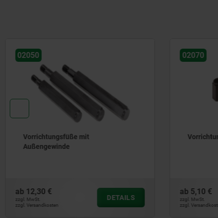
02070
02030
Vorrichtungsfüße mit Innengewinde
Füße mit
(Ausgabe
ab
5,10 €
ab
1,19 €
DETAILS
zzgl. MwSt.
zzgl. MwSt.
zzgl. Versandkosten
zzgl. Versandkos