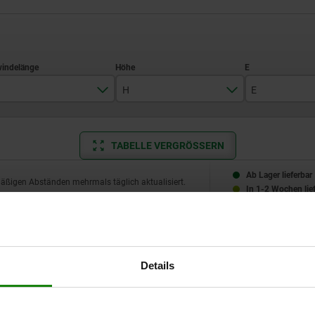
H
E
8
8
14,4
TABELLE VERGRÖSSERN
10
10
19,4
12
15
21,9
Ab Lager lieferbar
mäßigen Abständen mehrmals täglich aktualisiert.
In 1-2 Wochen lie
14
20
25,2
19
33
H
E
SW
Anzieh- drehmoment max. Nm
Details
8
14,4
13
8,5