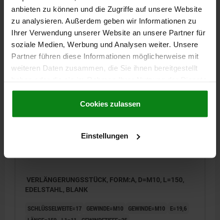
SCHLÜSSELWEITE=17
GEWINDE=M10
GEWINDE=M10
E=19,6
anbieten zu können und die Zugriffe auf unsere Website
LÄNGE=100
L1=11
GEWINDETIEFE=25
zu analysieren. Außerdem geben wir Informationen zu
Bestellnummer:
02035-01-10100
Ihrer Verwendung unserer Website an unsere Partner für
soziale Medien, Werbung und Analysen weiter. Unsere
29,39 €
Partner führen diese Informationen möglicherweise mit
DETAILS
zzgl. MwSt.
weiteren Daten zusammen, die Sie ihnen bereitgestellt
zzgl. Versandkosten
haben oder die sie im Rahmen Ihrer Nutzung der Dienste
gesammelt haben.
Cookie Richtlinien
02035-01
Impressum
|
Datenschutz
|
AGB
Cookies zulassen
Einstellungen
VERLÄNGERUNGSSTÜCK, FORM:A, D=M10, L=150,
EDELSTAHL, BLANK
SCHLÜSSELWEITE=17
GEWINDE=M10
GEWINDE=M10
E=19,6
LÄNGE=150
L1=11
GEWINDETIEFE=25