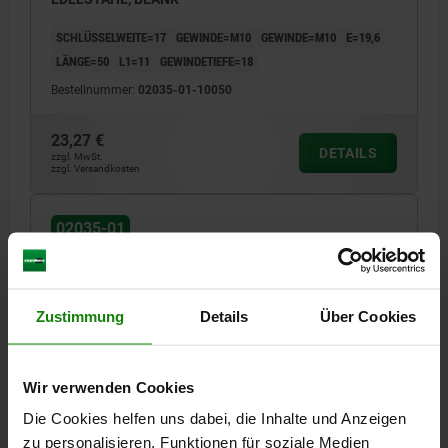
SCHLÜSSELWEITE=17
GEWINDE=M10
GEWINDE=M10
E=19,6
LÄNGE=50
L1=11
GEWINDETIEFE=18
Bestellnummer:
02035-01-10050
23,27 €
DETAILS
zzgl. MwSt.
zzgl. Versandkosten
02035-01
Zustimmung
Details
Über Cookies
Wir verwenden Cookies
VERLÄNGERUNGSSTÜCK, FORM:A, D=M10, L=100,
EDELSTAHL, BLANK
Die Cookies helfen uns dabei, die Inhalte und Anzeigen
zu personalisieren, Funktionen für soziale Medien