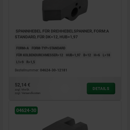
SPANNHEBEL FÜR DREHHEBELSPANNER, FORM:A
STANDARD, FÜR DK=12, HUB=1,97
FORM=A
FORM-TYP=STANDARD
FÜR KOLBENDURCHMESSER=12
HUB=1,97
B=12
H=6
L=18
L1=9
R=1,5
Bestellnummer:
04624-30-12181
52,14 €
DETAILS
zzgl. MwSt.
zzgl. Versandkosten
04624-30