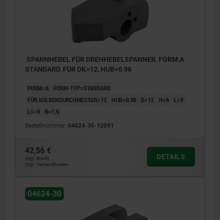
SPANNHEBEL FÜR DREHHEBELSPANNER, FORM:A
STANDARD, FÜR DK=12, HUB=0,98
FORM=A
FORM-TYP=STANDARD
FÜR KOLBENDURCHMESSER=12
HUB=0,98
B=12
H=6
L=9
L1=9
R=1,5
Bestellnummer:
04624-30-12091
42,56 €
DETAILS
zzgl. MwSt.
zzgl. Versandkosten
Form A: Standard
Form B: Rohling
04624-30