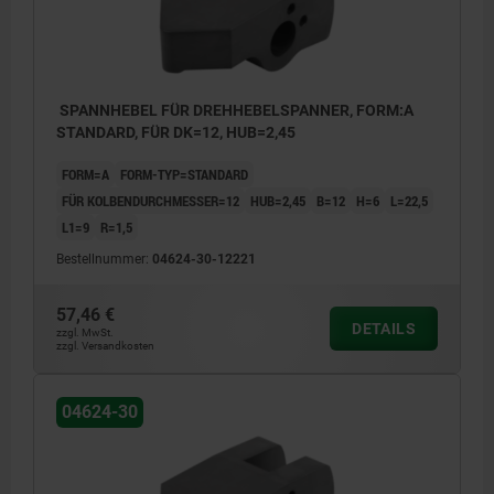
SPANNHEBEL FÜR DREHHEBELSPANNER, FORM:A
STANDARD, FÜR DK=12, HUB=2,45
FORM=A
FORM-TYP=STANDARD
FÜR KOLBENDURCHMESSER=12
HUB=2,45
B=12
H=6
L=22,5
L1=9
R=1,5
Bestellnummer:
04624-30-12221
57,46 €
DETAILS
zzgl. MwSt.
zzgl. Versandkosten
04624-30