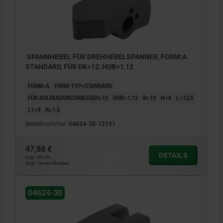
SPANNHEBEL FÜR DREHHEBELSPANNER, FORM:A
STANDARD, FÜR DK=12, HUB=1,12
FORM=A
FORM-TYP=STANDARD
FÜR KOLBENDURCHMESSER=12
HUB=1,12
B=12
H=6
L=13,5
L1=9
R=1,5
Bestellnummer:
04624-30-12131
47,88 €
DETAILS
zzgl. MwSt.
zzgl. Versandkosten
04624-30