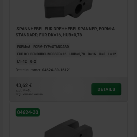
SPANNHEBEL FÜR DREHHEBELSPANNER, FORM:A
STANDARD, FÜR DK=16, HUB=0,78
FORM=A
FORM-TYP=STANDARD
FÜR KOLBENDURCHMESSER=16
HUB=0,78
B=16
H=8
L=12
L1=12
R=2
Bestellnummer:
04624-30-16121
43,62 €
DETAILS
zzgl. MwSt.
zzgl. Versandkosten
04624-30