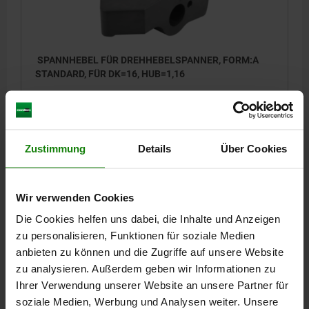
SPANNHEBEL FÜR DREHHEBELSPANNER, FORM:A
STANDARD, FÜR DK=16, HUB=1,16
FORM=A
FORM-TYP=STANDARD
FÜR KOLBENDURCHMESSER=16
HUB=1,16
B=16
H=8
L=18
L1=12
R=2
Zustimmung
Details
Über Cookies
Bestellnummer:
04624-30-16181
48,94 €
DETAILS
Wir verwenden Cookies
zzgl. MwSt.
zzgl. Versandkosten
Die Cookies helfen uns dabei, die Inhalte und Anzeigen
zu personalisieren, Funktionen für soziale Medien
04624-30
anbieten zu können und die Zugriffe auf unsere Website
zu analysieren. Außerdem geben wir Informationen zu
Ihrer Verwendung unserer Website an unsere Partner für
soziale Medien, Werbung und Analysen weiter. Unsere