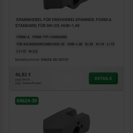
SPANNHEBEL FÜR DREHHEBELSPANNER, FORM:A
STANDARD, FÜR DK=20, HUB=1,48
FORM=A
FORM-TYP=STANDARD
FÜR KOLBENDURCHMESSER=20
HUB=1,48
B=20
H=10
L=15
L1=15
R=2,5
Bestellnummer:
04624-30-20151
46,82 €
DETAILS
zzgl. MwSt.
zzgl. Versandkosten
04624-30