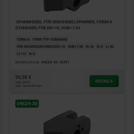
SPANNHEBEL FÜR DREHHEBELSPANNER, FORM:A
STANDARD, FÜR DK=16, HUB=1,94
FORM=A
FORM-TYP=STANDARD
FÜR KOLBENDURCHMESSER=16
HUB=1,94
B=16
H=8
L=30
L1=12
R=2
Bestellnummer:
04624-30-16301
59,58 €
DETAILS
zzgl. MwSt.
zzgl. Versandkosten
04624-30