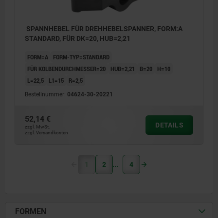
SPANNHEBEL FÜR DREHHEBELSPANNER, FORM:A
STANDARD, FÜR DK=20, HUB=2,21
FORM=A
FORM-TYP=STANDARD
FÜR KOLBENDURCHMESSER=20
HUB=2,21
B=20
H=10
L=22,5
L1=15
R=2,5
Bestellnummer:
04624-30-20221
52,14 €
DETAILS
zzgl. MwSt.
zzgl. Versandkosten
1
2
4
FORMEN