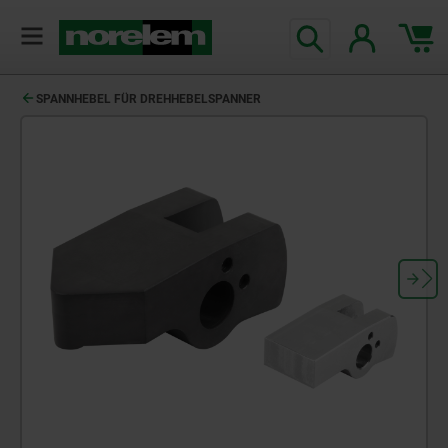
text.skipToContent
text.skipToNavigation
SPANNHEBEL FÜR DREHHEBELSPANNER