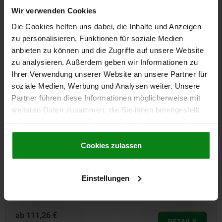
DOWNLOADS
Wir verwenden Cookies
Die Cookies helfen uns dabei, die Inhalte und Anzeigen
Andere Kunden kauften auch
zu personalisieren, Funktionen für soziale Medien
anbieten zu können und die Zugriffe auf unsere Website
zu analysieren. Außerdem geben wir Informationen zu
Ihrer Verwendung unserer Website an unsere Partner für
04368-10
soziale Medien, Werbung und Analysen weiter. Unsere
Partner führen diese Informationen möglicherweise mit
weiteren Daten zusammen, die Sie ihnen bereitgestellt
haben oder die sie im Rahmen Ihrer Nutzung der Dienste
gesammelt haben.
Cookie Richtlinien
Impressum
|
Datenschutz
|
AGB
Cookies zulassen
ebel
Spannarm für Schwenkspanner hyd
Einstellungen
ab
29,37 €
DETAILS