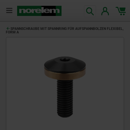
text.skipToContent
text.skipToNavigation
SPANNSCHRAUBE MIT SPANNRING FÜR AUFSPANNBOLZEN FLEXIBEL,
FORM A