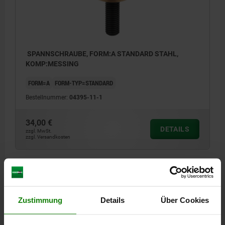
SPANNSCHRAUBE, FORM:A STANDARD STAHL,
KOMP:MESSING
FORM=A
FORM-TYP=STANDARD
Bestellnummer:
04395-11-1
34,00 €
DETAILS
zzgl. MwSt.
zzgl. Versandkosten
DETAILS
Zustimmung
Details
Über Cookies
CAD