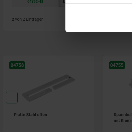
04752-48
M48X3
80
2,2
2
von 2 Einträgen
04758
04755
Platte Stahl offen
Spannbolz
mit Klem