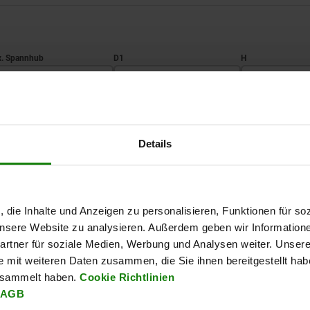
ax. Spannhub
D1
H
1,5
19
73
TABELLE VERGRÖSSERN
2,2
28
90
Details
Ab Lager lieferbar
mäßigen Abständen mehrmals täglich aktualisiert.
In 1-2 Wochen lie
, die Inhalte und Anzeigen zu personalisieren, Funktionen für so
 unsere Website zu analysieren. Außerdem geben wir Information
D1
H
H1
S
SW1
SW2
max
rtner für soziale Medien, Werbung und Analysen weiter. Unsere
statische Be
e mit weiteren Daten zusammen, die Sie ihnen bereitgestellt ha
esammelt haben.
Cookie Richtlinien
19
73
62
5
13
30
80
AGB