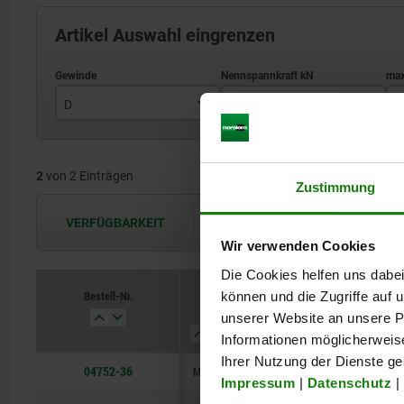
Artikel Auswahl eingrenzen
D
Nennspannkraft kN
m
M36x3
40
2
von 2 Einträgen
M48X3
80
Zustimmung
VERFÜGBARKEIT
Die Verfügbarkeiten werden in regel
Wir verwenden Cookies
Die Cookies helfen uns dabei
Bestell-Nr.
können und die Zugriffe auf
D
Nennspannkraft kN
max.
unserer Website an unsere Pa
Spannhub
Informationen möglicherweis
Ihrer Nutzung der Dienste g
04752-36
M36x3
40
1,5
Impressum
|
Datenschutz
|