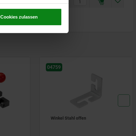
90
711,00 €
Cookies zulassen
04759
Winkel Stahl offen