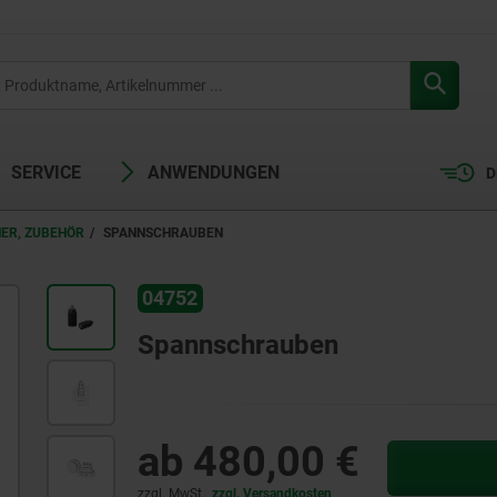
SERVICE
ANWENDUNGEN
D
NER, ZUBEHÖR
SPANNSCHRAUBEN
04752
Spannschrauben
ab
480,00 €
zzgl. MwSt.
zzgl. Versandkosten