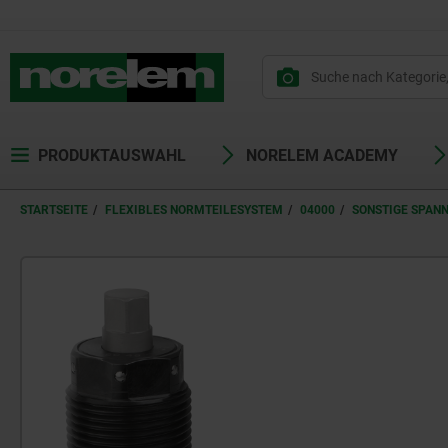
text.skipToContent
text.skipToNavigation
PRODUKTAUSWAHL
NORELEM ACADEMY
STARTSEITE
FLEXIBLES NORMTEILESYSTEM
04000
SONSTIGE SPAN