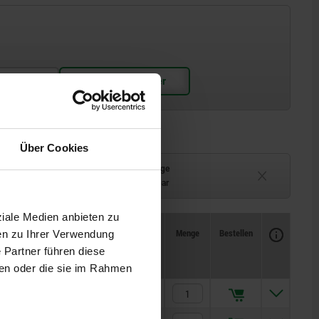
Über Cookies
Lieferzeit auf Anfrage
ferbar
Derzeit nicht lieferbar
ziale Medien anbieten zu
Verfügbarkeit
CAD
Menge
Bestellen
en zu Ihrer Verwendung
.
max.
Preis
 Partner führen diese
lastung kN
Anziehdrehmoment an
SW1 Nm
ben oder die sie im Rahmen
45
480,00 €