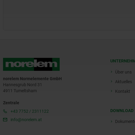
UNTERNEH
Über uns
norelem Normelemente GmbH
Aktuelles
Hannesgrub Nord 31
4911 Tumeltsham
Kontakt
Zentrale
DOWNLOAD
+43 7752 / 2311122
info@norelem.at
Dokument