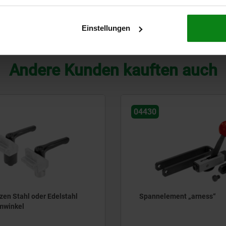
28
90
75
7,5
17
41
160
Einstellungen
TABELLE VERGRÖSSERN
Andere Kunden kauften auch
04430
en Stahl oder Edelstahl
Spannelement „arness“
mwinkel