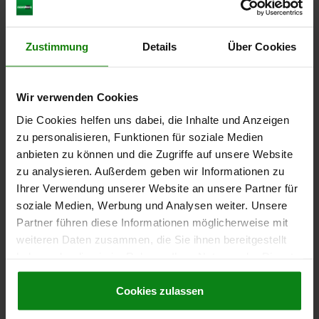
Bestellnummer:
04362-112
Zustimmung
Details
Über Cookies
3,30 €
DETAILS
zzgl. MwSt.
zzgl. Versandkosten
Wir verwenden Cookies
04362 A
Die Cookies helfen uns dabei, die Inhalte und Anzeigen
zu personalisieren, Funktionen für soziale Medien
anbieten zu können und die Zugriffe auf unsere Website
zu analysieren. Außerdem geben wir Informationen zu
Ihrer Verwendung unserer Website an unsere Partner für
soziale Medien, Werbung und Analysen weiter. Unsere
Partner führen diese Informationen möglicherweise mit
TÜRRIEGEL RECHTS, FORM:A, D=16
weiteren Daten zusammen, die Sie ihnen bereitgestellt
haben oder die sie im Rahmen Ihrer Nutzung der Dienste
BEFESTIGUNGSBOHRUNG=16
D1=80
FORM=A
D2=27
E=9
gesammelt haben.
Cookie Richtlinien
E1=6
H=24
Impressum
|
Datenschutz
|
AGB
Cookies zulassen
Bestellnummer:
04362-116