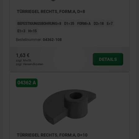
TÜRRIEGEL RECHTS, FORM:A, D=8
BEFESTIGUNGSBOHRUNG=8
D1=35
FORM=A
D2=18
E=7
E1=3
H=15
Bestellnummer:
04362-108
1,63 €
DETAILS
zzgl. MwSt.
zzgl. Versandkosten
04362 A
TÜRRIEGEL RECHTS, FORM:A, D=10