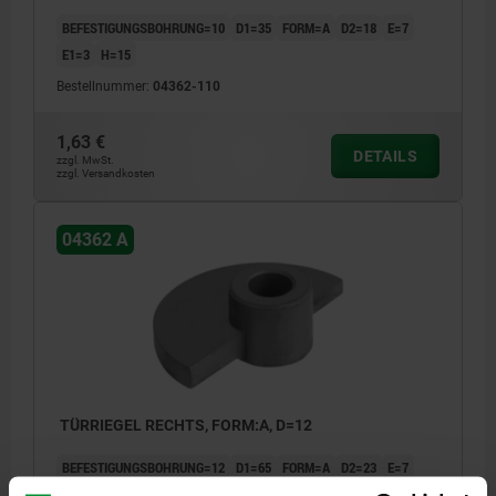
BEFESTIGUNGSBOHRUNG=10
D1=35
FORM=A
D2=18
E=7
E1=3
H=15
Bestellnummer:
04362-110
1,63 €
DETAILS
zzgl. MwSt.
zzgl. Versandkosten
04362 A
TÜRRIEGEL RECHTS, FORM:A, D=12
BEFESTIGUNGSBOHRUNG=12
D1=65
FORM=A
D2=23
E=7
E1=5
H=20