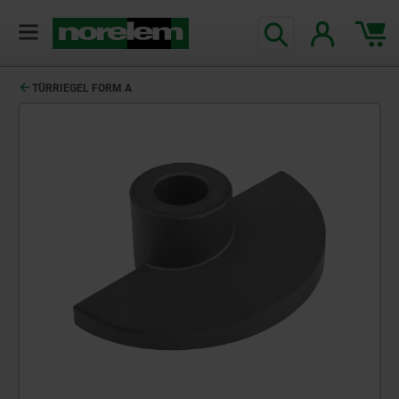
text.skipToContent
text.skipToNavigation
TÜRRIEGEL FORM A