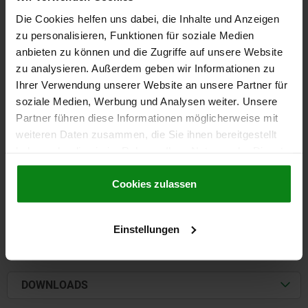
Die Cookies helfen uns dabei, die Inhalte und Anzeigen
ANSCHLAGELEMENT MIT AUFLAGE, STAHL, FÜR M16
zu personalisieren, Funktionen für soziale Medien
LANGLOCH=OFFEN
FÜR SCHRAUBEN=M16
L=107
L1=46,2
anbieten zu können und die Zugriffe auf unsere Website
L3=9,5
B=38
B1=17
B2=24,8
H1=50,7
H2=35,001 -0,013
zu analysieren. Außerdem geben wir Informationen zu
H3=21,3
Ihrer Verwendung unserer Website an unsere Partner für
Bestellnummer:
04445-16
soziale Medien, Werbung und Analysen weiter. Unsere
Partner führen diese Informationen möglicherweise mit
248,58 €
weiteren Daten zusammen, die Sie ihnen bereitgestellt
DETAILS
zzgl. MwSt.
haben oder die sie im Rahmen Ihrer Nutzung der Dienste
zzgl. Versandkosten
gesammelt haben.
Cookie Richtlinien
Impressum
|
Datenschutz
|
AGB
Cookies zulassen
DETAILS
Einstellungen
CAD
DOWNLOADS