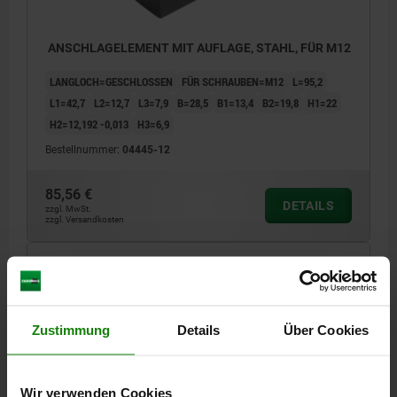
ANSCHLAGELEMENT MIT AUFLAGE, STAHL, FÜR M12
LANGLOCH=GESCHLOSSEN
FÜR SCHRAUBEN=M12
L=95,2
L1=42,7
L2=12,7
L3=7,9
B=28,5
B1=13,4
B2=19,8
H1=22
H2=12,192 -0,013
H3=6,9
Bestellnummer:
04445-12
85,56 €
DETAILS
zzgl. MwSt.
zzgl. Versandkosten
04445
Zustimmung
Details
Über Cookies
Wir verwenden Cookies