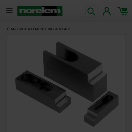
text.skipToContent
text.skipToNavigation
ANSCHLAGELEMENTE MIT AUFLAGE