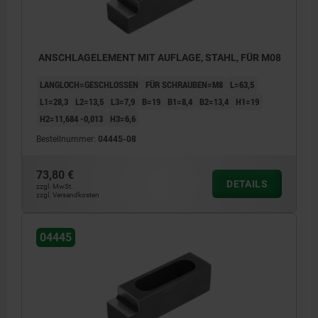
ANSCHLAGELEMENT MIT AUFLAGE, STAHL, FÜR M08
LANGLOCH=GESCHLOSSEN
FÜR SCHRAUBEN=M8
L=63,5
L1=28,3
L2=13,5
L3=7,9
B=19
B1=8,4
B2=13,4
H1=19
H2=11,684 -0,013
H3=6,6
Bestellnummer:
04445-08
73,80 €
DETAILS
zzgl. MwSt.
zzgl. Versandkosten
04445