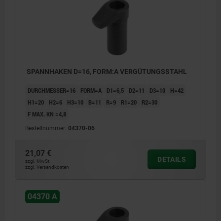
SPANNHAKEN D=16, FORM:A VERGÜTUNGSSTAHL
DURCHMESSER=16
FORM=A
D1=6,5
D2=11
D3=10
H=42
H1=20
H2=6
H3=10
B=11
R=9
R1=20
R2=30
F MAX. KN =4,8
Bestellnummer:
04370-06
21,07 €
DETAILS
zzgl. MwSt.
zzgl. Versandkosten
04370 A