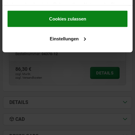
haben oder die sie im Rahmen Ihrer Nutzung der Dienste
gesammelt haben.
Cookie Richtlinien
Impressum
|
Datenschutz
|
AGB
Cookies zulassen
SPANNHAKEN D=32, FORM:A VERGÜTUNGSSTAHL
DURCHMESSER=32
FORM=A
D1=12,5
D2=20
D3=17
H=83
H1=40
H2=12
H3=20
B=20
R=18
R1=40
R2=80
Einstellungen
F MAX. KN =20,2
Bestellnummer:
04370-12
86,30 €
DETAILS
zzgl. MwSt.
zzgl. Versandkosten
DETAILS
CAD