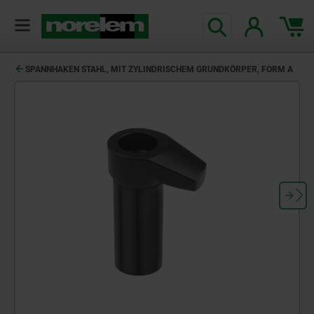
text.skipToContent
text.skipToNavigation
SPANNHAKEN STAHL, MIT ZYLINDRISCHEM GRUNDKÖRPER, FORM A