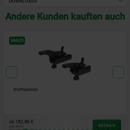
DOWNLOADS
Andere Kunden kauften auch
04370
Spannhaken mit Schoneinsatz
ab
29,53 €
DETAIL
zzgl. MwSt.
zzgl. Versandkosten