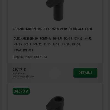
SPANNHAKEN D=20, FORM:A VERGÜTUNGSSTAHL
DURCHMESSER=20
FORM=A
D1=8,5
D2=15
D3=12
H=52
H1=25
H2=8
H3=12
B=15
R=12
R1=25
R2=50
F MAX. KN =8,8
Bestellnummer:
04370-08
29,17 €
DETAILS
zzgl. MwSt.
zzgl. Versandkosten
04370 A