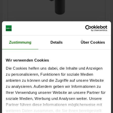
SPANNHAKEN D=25, FORM:A VERGÜTUNGSSTAHL
DURCHMESSER=25
FORM=A
D1=10,5
D2=18
D3=14
H=66
H1=32
H2=10
H3=16
B=17
R=14
R1=32
R2=60
Zustimmung
Details
Über Cookies
F MAX. KN =13,9
Bestellnummer:
04370-10
Wir verwenden Cookies
44,95 €
Die Cookies helfen uns dabei, die Inhalte und Anzeigen
DETAILS
zzgl. MwSt.
zzgl. Versandkosten
zu personalisieren, Funktionen für soziale Medien
anbieten zu können und die Zugriffe auf unsere Website
zu analysieren. Außerdem geben wir Informationen zu
04370 A
Ihrer Verwendung unserer Website an unsere Partner für
soziale Medien, Werbung und Analysen weiter. Unsere
Partner führen diese Informationen möglicherweise mit
weiteren Daten zusammen, die Sie ihnen bereitgestellt