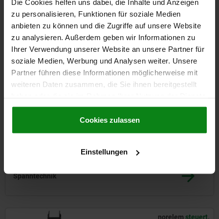
Die Cookies helfen uns dabei, die Inhalte und Anzeigen
zu personalisieren, Funktionen für soziale Medien
anbieten zu können und die Zugriffe auf unsere Website
zu analysieren. Außerdem geben wir Informationen zu
Ihrer Verwendung unserer Website an unsere Partner für
Elemente zum Messen und Prüfen
soziale Medien, Werbung und Analysen weiter. Unsere
Partner führen diese Informationen möglicherweise mit
weiteren Daten zusammen, die Sie ihnen bereitgestellt
norelem
spannt.
haben oder die sie im Rahmen Ihrer Nutzung der Dienste
gesammelt haben.
Cookie Richtlinien
Impressum
|
Datenschutz
|
AGB
Cookies zulassen
Einstellungen
Spanntechnik
norelem
steuert.