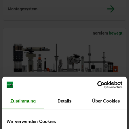
Montagesystem
norelem
bewegt.
Systeme und Komponenten für den
Maschinen- und Anlagenbau
Zustimmung
Details
Über Cookies
norelem
prüft.
Wir verwenden Cookies