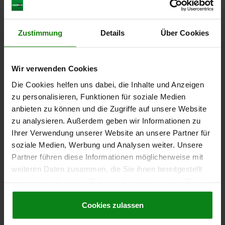
Zustimmung
Details
Über Cookies
Wir verwenden Cookies
Die Cookies helfen uns dabei, die Inhalte und Anzeigen
zu personalisieren, Funktionen für soziale Medien
anbieten zu können und die Zugriffe auf unsere Website
zu analysieren. Außerdem geben wir Informationen zu
Ihrer Verwendung unserer Website an unsere Partner für
soziale Medien, Werbung und Analysen weiter. Unsere
Partner führen diese Informationen möglicherweise mit
weiteren Daten zusammen, die Sie ihnen bereitgestellt
Subscribe to the norelem newsletter
haben oder die sie im Rahmen Ihrer Nutzung der Dienste
now
gesammelt haben.
Cookie Richtlinien
Be the first to receive news about our products and
Impressum
|
Datenschutz
|
AGB
Cookies zulassen
notifications from our online shop!