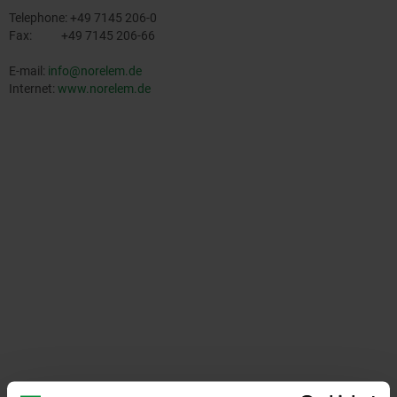
Telephone: +49 7145 206-0
Fax: +49 7145 206-66
E-mail:
info@norelem.de
Internet:
www.norelem.de