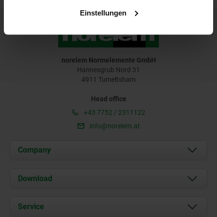
Einstellungen
norelem Normelemente GmbH
Hannesgrub Nord 31
4911 Tumeltsham
Head office
+43 7752 / 2311122
info@norelem.at
Company
About us
Download
News
Documents
Service
Contact