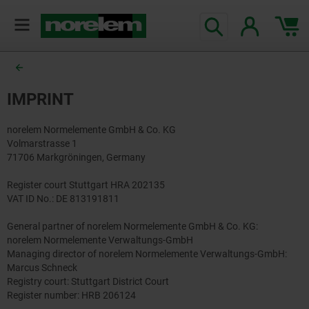
text.skipToContent
text.skipToNavigation
IMPRINT
norelem Normelemente GmbH & Co. KG
Volmarstrasse 1
71706 Markgröningen, Germany
Register court Stuttgart HRA 202135
VAT ID No.: DE 813191811
General partner of norelem Normelemente GmbH & Co. KG:
norelem Normelemente Verwaltungs-GmbH
Managing director of norelem Normelemente Verwaltungs-GmbH:
Marcus Schneck
Registry court: Stuttgart District Court
Register number: HRB 206124