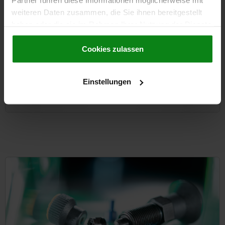
Partner führen diese Informationen möglicherweise mit
weiteren Daten zusammen, die Sie ihnen bereitgestellt
haben oder die sie im Rahmen Ihrer Nutzung der Dienste
Welded steel swivel and fixed castors with Extrathane
gesammelt haben.
Cookie Richtlinien
tread, heavy-duty version - inch
Impressum
|
Datenschutz
|
AGB
Cookies zulassen
Einstellungen
from
225,54 €
DETAILS
plus sales tax
plus shipping costs