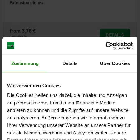
Extension pieces
from
3,78 €
DETAILS
plus sales tax
plus shipping costs
Zustimmung
Details
Über Cookies
entries / page
3
of 3 entries
Other customers also bought
Wir verwenden Cookies
Die Cookies helfen uns dabei, die Inhalte und Anzeigen
NEW
zu personalisieren, Funktionen für soziale Medien
95033 inch
anbieten zu können und die Zugriffe auf unsere Website
zu analysieren. Außerdem geben wir Informationen zu
Ihrer Verwendung unserer Website an unsere Partner für
soziale Medien, Werbung und Analysen weiter. Unsere