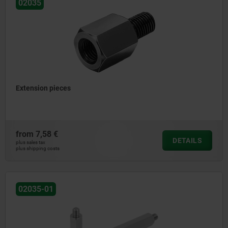
02035
Extension pieces
from
7,58 €
DETAILS
plus sales tax
plus shipping costs
02035-01