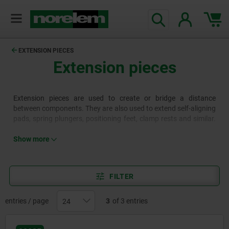
text.skipToContent
text.skipToNavigation
EXTENSION PIECES
Extension pieces
Extension pieces are used to create or bridge a distance
between components. They are also used to extend self-aligning
pads, spring plungers, positioning feet, clamp rests and similar.
They are available in various sizes and are used in all areas of
toolmaking and mechanical engineering.
Show more
FILTER
entries / page
3
of 3 entries