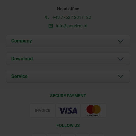
Head office
+43 7752 / 2311122
info@norelem.at
Company
About us
Download
News
Documents
Service
Contact
Delivery Conditions
SECURE PAYMENT
Certification
FOLLOW US