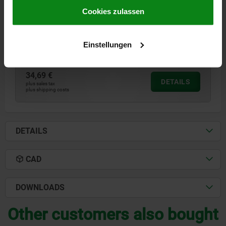
B1=28
Impressum
|
Datenschutz
|
AGB
Cookies zulassen
FORM=B
PIN DIAMETER=28
D=20
B=24
B2=32
RECOMMENDED Ø =20,01 ±0,01
Einstellungen
Order number:
03151-2024
34,69 €
DETAILS
plus sales tax
plus shipping costs
DETAILS
CAD
DOWNLOADS
Other customers also bought