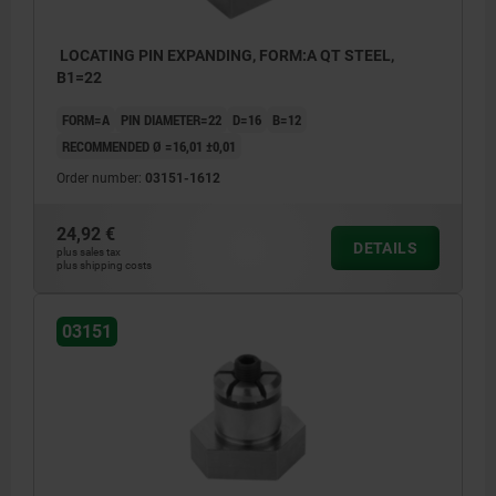
LOCATING PIN EXPANDING, FORM:A QT STEEL,
B1=22
FORM=A
PIN DIAMETER=22
D=16
B=12
RECOMMENDED Ø =16,01 ±0,01
Order number:
03151-1612
24,92 €
DETAILS
plus sales tax
plus shipping costs
03151