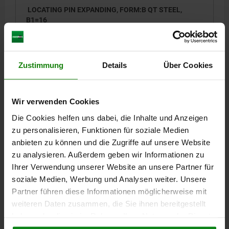
LOCATING PIN EXPANDING, FORM:B QT STEEL,
B1=16
FORM=B
PIN DIAMETER=16
D=16
B=14
B2=18
RECOMMENDED Ø =16,01 ±0,01
Zustimmung
Details
Über Cookies
Order number:
03151-1614
24,92 €
DETAILS
Wir verwenden Cookies
plus sales tax
plus shipping costs
Die Cookies helfen uns dabei, die Inhalte und Anzeigen
zu personalisieren, Funktionen für soziale Medien
03151
anbieten zu können und die Zugriffe auf unsere Website
zu analysieren. Außerdem geben wir Informationen zu
Ihrer Verwendung unserer Website an unsere Partner für
soziale Medien, Werbung und Analysen weiter. Unsere
Partner führen diese Informationen möglicherweise mit
weiteren Daten zusammen, die Sie ihnen bereitgestellt
haben oder die sie im Rahmen Ihrer Nutzung der Dienste
LOCATING PIN EXPANDING, FORM:B QT STEEL,
gesammelt haben.
Cookie Richtlinien