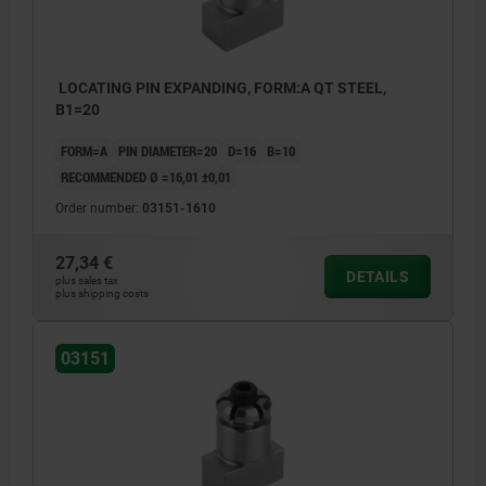
LOCATING PIN EXPANDING, FORM:A QT STEEL,
B1=20
FORM=A
PIN DIAMETER=20
D=16
B=10
RECOMMENDED Ø =16,01 ±0,01
Order number:
03151-1610
27,34 €
DETAILS
plus sales tax
plus shipping costs
03151
1) tooling plate
1) tooli
2) clamp straps
2) clam
3) machine table
3) mach
4) expanding locating pin
4) expan