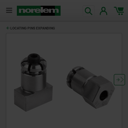
text.skipToContent
text.skipToNavigation
LOCATING PINS EXPANDING