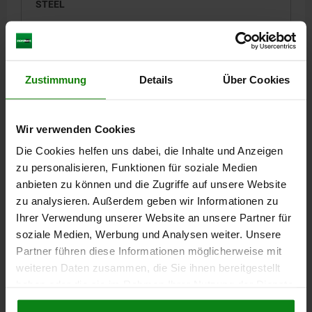
STEEL
F MAX. N=4000
Order number:
02330-040
Zustimmung
Details
Über Cookies
234,09 €
DETAILS
plus sales tax
plus shipping costs
Wir verwenden Cookies
Die Cookies helfen uns dabei, die Inhalte und Anzeigen
DETAILS
zu personalisieren, Funktionen für soziale Medien
anbieten zu können und die Zugriffe auf unsere Website
zu analysieren. Außerdem geben wir Informationen zu
CAD
Ihrer Verwendung unserer Website an unsere Partner für
soziale Medien, Werbung und Analysen weiter. Unsere
DOWNLOADS
Partner führen diese Informationen möglicherweise mit
weiteren Daten zusammen, die Sie ihnen bereitgestellt
Other customers also bought
haben oder die sie im Rahmen Ihrer Nutzung der Dienste
gesammelt haben.
Cookie Richtlinien