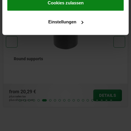
Impressum
|
Datenschutz
|
AGB
Cookies zulassen
02392
Einstellungen
Round supports
from
20,29 €
DETAILS
plus sales tax
plus shipping costs