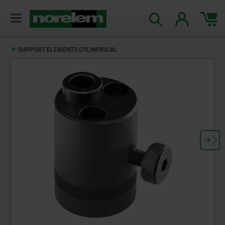
text.skipToContent
text.skipToNavigation
SUPPORT ELEMENTS CYLINDRICAL