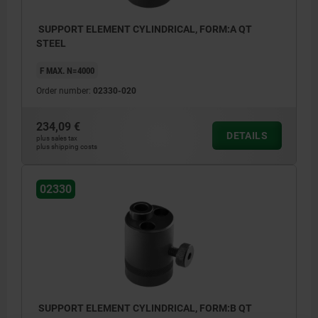
SUPPORT ELEMENT CYLINDRICAL, FORM:A QT
STEEL
F MAX. N=4000
Order number:
02330-020
234,09 €
DETAILS
plus sales tax
plus shipping costs
02330
1) centring hole for 02210
2) tapped hole for: 02000-110, 02000-310,
02000-910, 02030-10, 02030-101
3) spring force 0.8 - 2.1 N
SUPPORT ELEMENT CYLINDRICAL, FORM:B QT